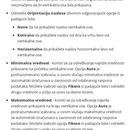
neoznačeno da bi vertikalna osa bila prikazana.
Odredite
Orijentaciju naslova
izborom odgovarajuće opcije iz
padajuće liste:
None
da ne prikažete naslov vertikalne ose,
Rotirano
da prikažete naslov od dna ka vrhu levo od
vertikalne ose,
Horizontalno
da prikažete naslov horizontalno levo od
vertikalne ose.
Minimalna vrednost
- koristi se za određivanje najniže vrednosti
prikazane na početku vertikalne ose. Opcija
Auto
je
podrazumevano izabrana, u ovom slučaju minimalna vrednost se
automatski izračunava u zavisnosti od odabranog raspona
podataka. Možete izabrati opciju
Fiksno
iz padajuće liste i odrediti
drugu vrednost u polju za unos sa desne strane.
Maksimalna vrednost
- koristi se za određivanje najviše
vrednosti prikazane na kraju vertikalne ose. Opcija
Auto
je
podrazumevano izabrana, u ovom slučaju maksimalna vrednost
se automatski izračunava u zavisnosti od odabranog raspona
podataka. Možete izabrati opciju
Fiksno
iz padajuće liste i odrediti
drugu vrednost u polju za unos sa desne strane.