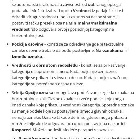
se automatski izračunava u zavisnosti od izabranog opsega
podataka. Možete izabrati opciju
Vrednost
iz padajuće liste i
odrediti drugu vrednost u polju za unos sa desne strane, ili
postaviti tačku preseka osa na
Minimalna/maksimalna
vrednost
(što odgovara prvoj i poslednjoj kategoriji) na
horizontalnoj osi.
Pozicija osovine
- koristi se za određivanje gde bi tekstualne
oznake osovine trebalo da budu postavljene:
Na oznakama
ili
Između oznaka
.
Vrednosti u obrnutom redosledu
- koristi se za prikazivanje
kategorija u suprotnom smeru. Kada polje nije označeno,
kategorije se prikazuju s leva na desno. Kada je polje označeno,
kategorije su poređane s desna na levo.
Sekcija
Opcije oznaka
omogućava podešavanje izgleda oznaka na
horizontalnoj skali. Glavne oznake su veće podele, koje mogu
imati oznake koje prikazuju vrednosti kategorija. Sporedne oznake
su manje podele koje su postavljene između glavnih oznaka i
nemaju oznake. Oznake takođe definišu gde se mogu prikazati
mrežne linije ako je odgovarajuća opcija postavljena na kartici
Raspored
. Možete podesiti sledeće parametre oznaka:
Glavni/sporedni tip
- koristi se za određivanje sledećih opcija