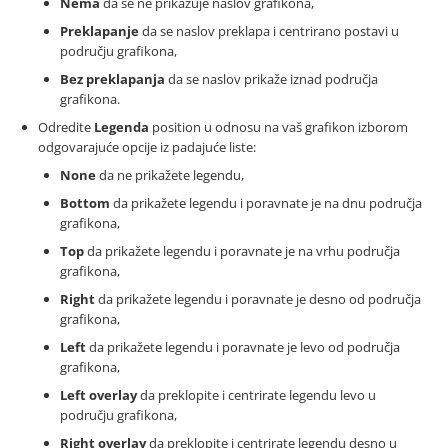
Nema
da se ne prikazuje naslov grafikona,
Preklapanje
da se naslov preklapa i centrirano postavi u
području grafikona,
Bez preklapanja
da se naslov prikaže iznad područja
grafikona.
Odredite
Legenda
position u odnosu na vaš grafikon izborom
odgovarajuće opcije iz padajuće liste:
None
da ne prikažete legendu,
Bottom
da prikažete legendu i poravnate je na dnu područja
grafikona,
Top
da prikažete legendu i poravnate je na vrhu područja
grafikona,
Right
da prikažete legendu i poravnate je desno od područja
grafikona,
Left
da prikažete legendu i poravnate je levo od područja
grafikona,
Left overlay
da preklopite i centrirate legendu levo u
području grafikona,
Right overlay
da preklopite i centrirate legendu desno u