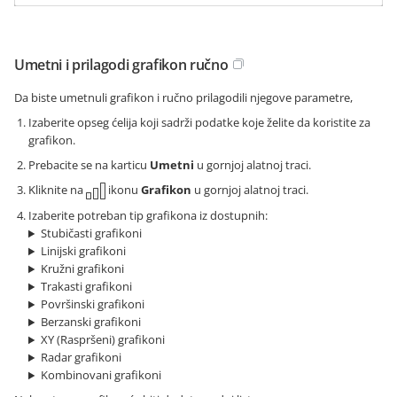
Umetni i prilagodi grafikon ručno
Da biste umetnuli grafikon i ručno prilagodili njegove parametre,
Izaberite opseg ćelija koji sadrži podatke koje želite da koristite za
grafikon.
Prebacite se na karticu
Umetni
u gornjoj alatnoj traci.
Kliknite na
ikonu
Grafikon
u gornjoj alatnoj traci.
Izaberite potreban tip grafikona iz dostupnih:
Stubičasti grafikoni
Linijski grafikoni
Kružni grafikoni
Trakasti grafikoni
Površinski grafikoni
Berzanski grafikoni
XY (Raspršeni) grafikoni
Radar grafikoni
Kombinovani grafikoni