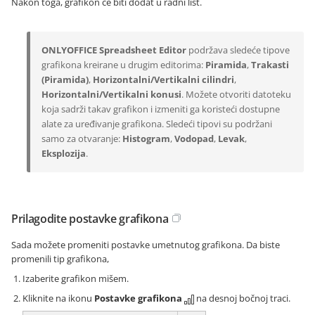
Nakon toga, grafikon će biti dodat u radni list.
ONLYOFFICE Spreadsheet Editor
podržava sledeće tipove
grafikona kreirane u drugim editorima:
Piramida
,
Trakasti
(Piramida)
,
Horizontalni/Vertikalni cilindri
,
Horizontalni/Vertikalni konusi
. Možete otvoriti datoteku
koja sadrži takav grafikon i izmeniti ga koristeći dostupne
alate za uređivanje grafikona. Sledeći tipovi su podržani
samo za otvaranje:
Histogram
,
Vodopad
,
Levak
,
Eksplozija
.
Prilagodite postavke grafikona
Sada možete promeniti postavke umetnutog grafikona. Da biste
promenili tip grafikona,
Izaberite grafikon mišem.
Kliknite na ikonu
Postavke grafikona
na desnoj bočnoj traci.