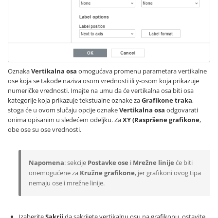
Oznaka
Vertikalna osa
omogućava promenu parametara vertikalne
ose koja se takođe naziva osom vrednosti ili y-osom koja prikazuje
numeričke vrednosti. Imajte na umu da će vertikalna osa biti osa
kategorije koja prikazuje tekstualne oznake za
Grafikone traka
,
stoga će u ovom slučaju opcije oznake
Vertikalna osa
odgovarati
onima opisanim u sledećem odeljku. Za
XY (Raspršene grafikone
,
obe ose su ose vrednosti.
Napomena
: sekcije
Postavke ose
i
Mrežne linije
će biti
onemogućene za
Kružne grafikone
, jer grafikoni ovog tipa
nemaju ose i mrežne linije.
Izaberite
Sakrij
da sakrijete vertikalnu osu na grafikonu, ostavite