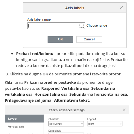
Prebaci red/kolonu
- preuredite podatke radnog lista koji su
konfigurisani u grafikonu, a ne na način na koji želite. Prebacite
redove u kolone da biste prikazali podatke na drugoj osi.
Kliknite na dugme
OK
da primenite promene i zatvorite prozor.
Kliknite na
Prikaži napredne postavke
da promenite druge
postavke kao što su
Raspored
,
Vertikalna osa
,
Sekundarna
vertikalna osa
,
Horizontalna osa
,
Sekundarna horizontalna osa
,
Prilagođavanje ćelijama
i
Alternativni tekst
.