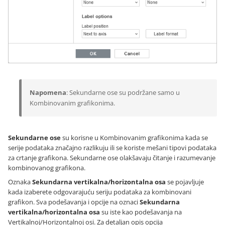
Napomena
: Sekundarne ose su podržane samo u
Kombinovanim grafikonima.
Sekundarne ose
su korisne u Kombinovanim grafikonima kada se
serije podataka značajno razlikuju ili se koriste mešani tipovi podataka
za crtanje grafikona. Sekundarne ose olakšavaju čitanje i razumevanje
kombinovanog grafikona.
Oznaka
Sekundarna vertikalna/horizontalna osa
se pojavljuje
kada izaberete odgovarajuću seriju podataka za kombinovani
grafikon. Sva podešavanja i opcije na oznaci
Sekundarna
vertikalna/horizontalna osa
su iste kao podešavanja na
Vertikalnoj/Horizontalnoj osi. Za detaljan opis opcija