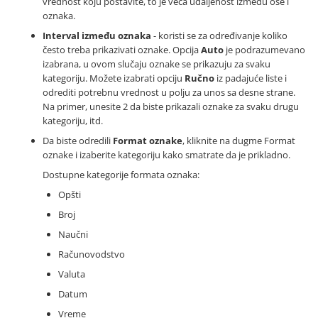
vrednost koju postavite, to je veća udaljenost između ose i
oznaka.
Interval između oznaka
- koristi se za određivanje koliko
često treba prikazivati oznake. Opcija
Auto
je podrazumevano
izabrana, u ovom slučaju oznake se prikazuju za svaku
kategoriju. Možete izabrati opciju
Ručno
iz padajuće liste i
odrediti potrebnu vrednost u polju za unos sa desne strane.
Na primer, unesite 2 da biste prikazali oznake za svaku drugu
kategoriju, itd.
Da biste odredili
Format oznake
, kliknite na dugme Format
oznake i izaberite kategoriju kako smatrate da je prikladno.
Dostupne kategorije formata oznaka:
Opšti
Broj
Naučni
Računovodstvo
Valuta
Datum
Vreme