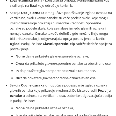
Logaritamska skala
- koristi se za omogućavanje logaritamskog
skaliranja na
Bazi
koju određuje korisnik.
Sekcija
Opcije oznaka
omogućava podešavanje izgleda oznaka na
vertikalnoj skali. Glavne oznake su veće podele skale, koje mogu
imati oznake koje prikazuju numeričke vrednosti. Sporedne
oznake su podele skale, koje se nalaze između glavnih oznaka i
nemaju oznake. Oznake takođe definišu gde mrežne linije mogu
biti prikazane ako je odgovarajuća opcija postavljena na kartici
Izgled
. Padajuće liste
Glavni/sporedni tip
sadrže sledeće opcije za
postavljanje:
None
da ne prikažete glavne/sporedne oznake,
Cross
da prikažete glavne/sporedne oznake sa obe strane ose,
In
da prikažete glavne/sporedne oznake unutar ose,
Out
da prikažete glavne/sporedne oznake izvan ose.
Sekcija
Opcije oznaka
omogućava podešavanje izgleda oznaka
glavnih oznaka koje prikazuju vrednosti. Da biste odredili
Poziciju
oznake
u odnosu na vertikalnu osu, izaberite odgovarajuću opciju
iz padajuće liste:
None
da ne prikažete oznake oznaka,
Low
da prikažete oznake oznaka levo od područja grafikona,