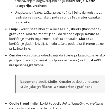
označavanjem odgovarajućih polja:
Naziv serije
,
Naziv
kategorije
,
Vrednost
,
Unesite znak (zarez, tačka-zarez, itd.) koji želite da koristite za
razdvajanje više oznaka u polje za unos
Separator oznaka
podataka
.
Linije
- koristi se za izbor stila linije za
Linijske/XY (Raspršene)
grafikone
. Možete izabrati jednu od sledećih opcija:
Ravne
za
korišćenje ravnih linija između tačaka podataka,
Glatke
za
korišćenje glatkih krivulja između tačaka podataka, ili
None
da ne
prikažete linije.
Oznake
- koristi se za određivanje da li treba prikazati oznake (ako
je polje označeno) ili ne (ako polje nije označeno) za
Linijske/XY
(Raspršene) grafikone
.
Napomena
: opcije
Linije
i
Oznake
su dostupne samo
za
Linijske grafikone
i
XY (Raspršene grafikone
.
Opcije trend linije
- koristite opciju
Prikaži jednačinu na grafikonu
da bi se jednačine pojavile na dijagramu.