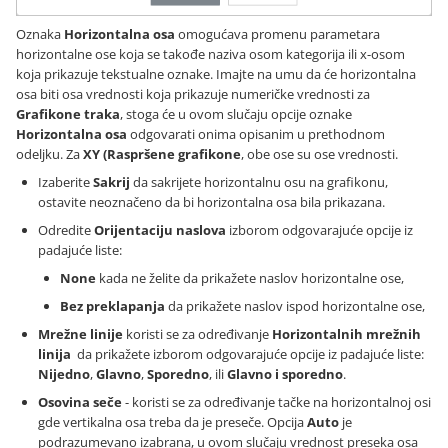
Oznaka
Horizontalna osa
omogućava promenu parametara
horizontalne ose koja se takođe naziva osom kategorija ili x-osom
koja prikazuje tekstualne oznake. Imajte na umu da će horizontalna
osa biti osa vrednosti koja prikazuje numeričke vrednosti za
Grafikone traka
, stoga će u ovom slučaju opcije oznake
Horizontalna osa
odgovarati onima opisanim u prethodnom
odeljku. Za
XY (Raspršene grafikone
, obe ose su ose vrednosti.
Izaberite
Sakrij
da sakrijete horizontalnu osu na grafikonu,
ostavite neoznačeno da bi horizontalna osa bila prikazana.
Odredite
Orijentaciju naslova
izborom odgovarajuće opcije iz
padajuće liste:
None
kada ne želite da prikažete naslov horizontalne ose,
Bez preklapanja
da prikažete naslov ispod horizontalne ose,
Mrežne linije
koristi se za određivanje
Horizontalnih mrežnih
linija
da prikažete izborom odgovarajuće opcije iz padajuće liste:
Nijedno
,
Glavno
,
Sporedno
, ili
Glavno i sporedno
.
Osovina seče
- koristi se za određivanje tačke na horizontalnoj osi
gde vertikalna osa treba da je preseče. Opcija
Auto
je
podrazumevano izabrana, u ovom slučaju vrednost preseka osa