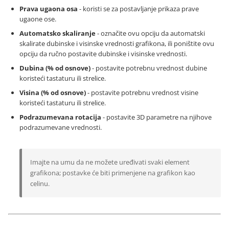
Prava ugaona osa
- koristi se za postavljanje prikaza prave
ugaone ose.
Automatsko skaliranje
- označite ovu opciju da automatski
skalirate dubinske i visinske vrednosti grafikona, ili poništite ovu
opciju da ručno postavite dubinske i visinske vrednosti.
Dubina (% od osnove)
- postavite potrebnu vrednost dubine
koristeći tastaturu ili strelice.
Visina (% od osnove)
- postavite potrebnu vrednost visine
koristeći tastaturu ili strelice.
Podrazumevana rotacija
- postavite 3D parametre na njihove
podrazumevane vrednosti.
Imajte na umu da ne možete uređivati svaki element
grafikona; postavke će biti primenjene na grafikon kao
celinu.