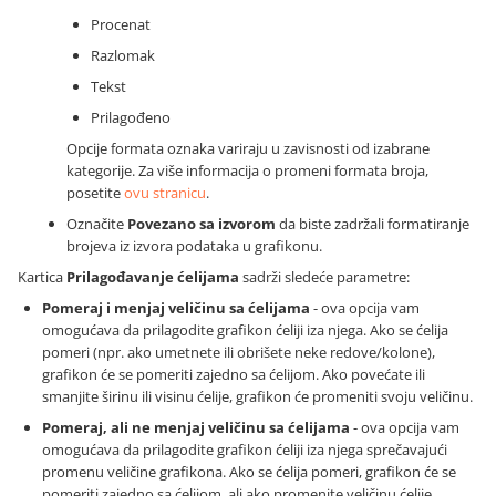
Procenat
Razlomak
Tekst
Prilagođeno
Opcije formata oznaka variraju u zavisnosti od izabrane
kategorije. Za više informacija o promeni formata broja,
posetite
ovu stranicu
.
Označite
Povezano sa izvorom
da biste zadržali formatiranje
brojeva iz izvora podataka u grafikonu.
Kartica
Prilagođavanje ćelijama
sadrži sledeće parametre:
Pomeraj i menjaj veličinu sa ćelijama
- ova opcija vam
omogućava da prilagodite grafikon ćeliji iza njega. Ako se ćelija
pomeri (npr. ako umetnete ili obrišete neke redove/kolone),
grafikon će se pomeriti zajedno sa ćelijom. Ako povećate ili
smanjite širinu ili visinu ćelije, grafikon će promeniti svoju veličinu.
Pomeraj, ali ne menjaj veličinu sa ćelijama
- ova opcija vam
omogućava da prilagodite grafikon ćeliji iza njega sprečavajući
promenu veličine grafikona. Ako se ćelija pomeri, grafikon će se
pomeriti zajedno sa ćelijom, ali ako promenite veličinu ćelije,