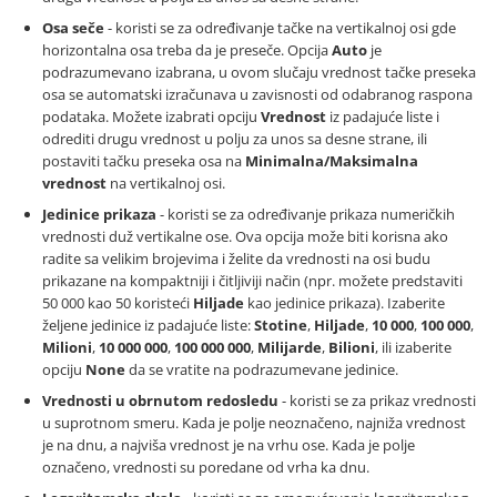
Osa seče
- koristi se za određivanje tačke na vertikalnoj osi gde
horizontalna osa treba da je preseče. Opcija
Auto
je
podrazumevano izabrana, u ovom slučaju vrednost tačke preseka
osa se automatski izračunava u zavisnosti od odabranog raspona
podataka. Možete izabrati opciju
Vrednost
iz padajuće liste i
odrediti drugu vrednost u polju za unos sa desne strane, ili
postaviti tačku preseka osa na
Minimalna/Maksimalna
vrednost
na vertikalnoj osi.
Jedinice prikaza
- koristi se za određivanje prikaza numeričkih
vrednosti duž vertikalne ose. Ova opcija može biti korisna ako
radite sa velikim brojevima i želite da vrednosti na osi budu
prikazane na kompaktniji i čitljiviji način (npr. možete predstaviti
50 000 kao 50 koristeći
Hiljade
kao jedinice prikaza). Izaberite
željene jedinice iz padajuće liste:
Stotine
,
Hiljade
,
10 000
,
100 000
,
Milioni
,
10 000 000
,
100 000 000
,
Milijarde
,
Bilioni
, ili izaberite
opciju
None
da se vratite na podrazumevane jedinice.
Vrednosti u obrnutom redosledu
- koristi se za prikaz vrednosti
u suprotnom smeru. Kada je polje neoznačeno, najniža vrednost
je na dnu, a najviša vrednost je na vrhu ose. Kada je polje
označeno, vrednosti su poredane od vrha ka dnu.