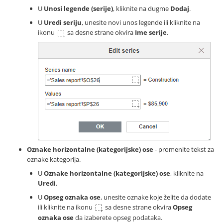
U
Unosi legende (serije)
, kliknite na dugme
Dodaj
.
U
Uredi seriju
, unesite novi unos legende ili kliknite na
ikonu
sa desne strane okvira
Ime serije
.
Oznake horizontalne (kategorijske) ose
- promenite tekst za
oznake kategorija.
U
Oznake horizontalne (kategorijske) ose
, kliknite na
Uredi
.
U
Opseg oznaka ose
, unesite oznake koje želite da dodate
ili kliknite na ikonu
sa desne strane okvira
Opseg
oznaka ose
da izaberete opseg podataka.