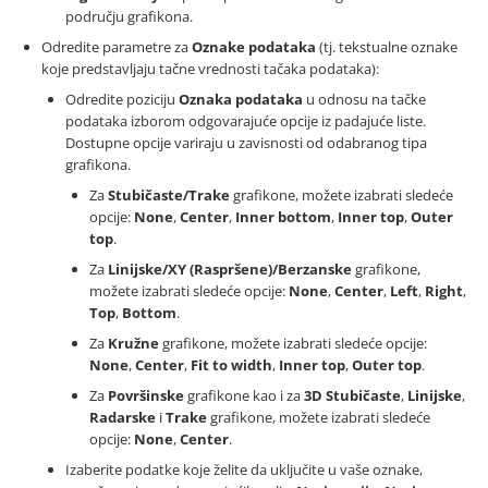
području grafikona.
Odredite parametre za
Oznake podataka
(tj. tekstualne oznake
koje predstavljaju tačne vrednosti tačaka podataka):
Odredite poziciju
Oznaka podataka
u odnosu na tačke
podataka izborom odgovarajuće opcije iz padajuće liste.
Dostupne opcije variraju u zavisnosti od odabranog tipa
grafikona.
Za
Stubičaste/Trake
grafikone, možete izabrati sledeće
opcije:
None
,
Center
,
Inner bottom
,
Inner top
,
Outer
top
.
Za
Linijske/XY (Raspršene)/Berzanske
grafikone,
možete izabrati sledeće opcije:
None
,
Center
,
Left
,
Right
,
Top
,
Bottom
.
Za
Kružne
grafikone, možete izabrati sledeće opcije:
None
,
Center
,
Fit to width
,
Inner top
,
Outer top
.
Za
Površinske
grafikone kao i za
3D
Stubičaste
,
Linijske
,
Radarske
i
Trake
grafikone, možete izabrati sledeće
opcije:
None
,
Center
.
Izaberite podatke koje želite da uključite u vaše oznake,