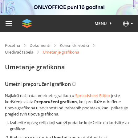
ONLYOFFICE puni 16 godina!
MENU
Početna
Dokumenti
Korisnički vodiči
Uređivač tabela
Umetanje grafikona
Umetanje grafikona
Umetni preporučeni grafikon
Najlakši način da umetnete grafikon u
Spreadsheet Editor
jeste
korišćenje alata
Preporučeni grafikon
, koji predlaže određene
tipove grafikona u zavisnosti od izabranih podataka, kao i prikazuje
pregled svih tipova grafikona.
Izaberite opseg ćelija koji sadrži podatke koje želite da koristite za
grafikon.
Prebacite se na karticu
Umetni
u gornjoj alatnoj traci.