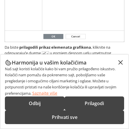
Da biste
prilagodili prikaz elemenata grafikona
, kliknite na
odgovarajuće dugme
u gornjem desnom uglu umetnutog
grafikona i označite/odznačite elemente koje želite da
Harmonija u vašim kolačićima
prikažete/sakrijete.
Naš sajt koristi kolačiće kako bi vam pružio prilagođeno iskustvo.
Kolačići nam pomažu da pokrenemo sajt, poboljšamo vaše
pregledanje i omogućimo ciljani marketing i oglase. Možete u
potpunosti pristati na naše korišćenje kolačića ili upravljati svojim
Saznajte više
preferencijama.
Odbij
Prilagodi
Prihvati sve