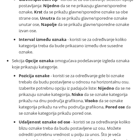
postavljanja:
Nijedno
da se ne prikazuju glavne/sporedne
oznake,
Krst
da se prikažu glavne/sporedne oznake sa obe
strane ose,
Unutra
da se prikažu glavne/sporedne oznake
unutar ose,
Napolje
da se prikažu glavne/sporedne oznake
izvan ose.
Interval između oznaka
- koristi se za određivanje koliko
kategorija treba da bude prikazano između dve susedne
oznake.
Sekcija
Opcije oznaka
omogućava podešavanje izgleda oznaka
koje prikazuju kategorije.
Pozicija oznake
- koristi se za određivanje gde bi oznake
trebalo da budu postavljene u odnosu na horizontalnu osu.
Izaberite potrebnu opciju iz padajuće liste:
Nijedno
da se ne
prikazuju oznake kategorija,
Nisko
da se oznake kategorija
prikažu na dnu područja grafikona,
Visoko
da se oznake
kategorija prikažu na vrhu područja grafikona,
Pored ose
da
se oznake kategorija prikažu pored ose.
Udaljenost oznake od ose
- koristi se za određivanje koliko
blizu oznake treba da budu postavljene uz osu. Možete
odrediti potrebnu vrednost u polju za unos. Što je veća