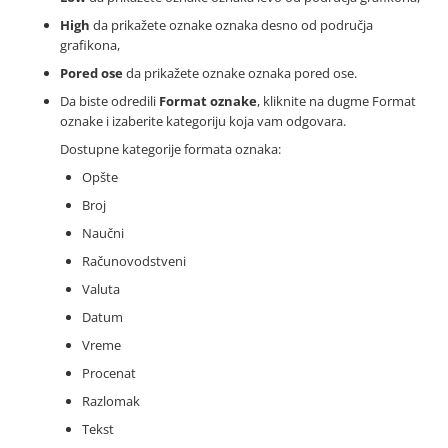
High
da prikažete oznake oznaka desno od područja
grafikona,
Pored ose
da prikažete oznake oznaka pored ose.
Da biste odredili
Format oznake
, kliknite na dugme Format
oznake i izaberite kategoriju koja vam odgovara.
Dostupne kategorije formata oznaka:
Opšte
Broj
Naučni
Računovodstveni
Valuta
Datum
Vreme
Procenat
Razlomak
Tekst