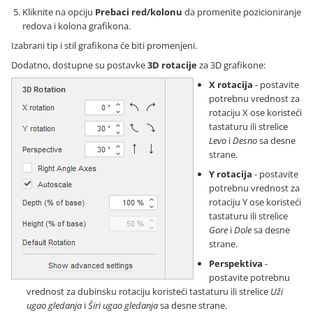
Kliknite na opciju
Prebaci red/kolonu
da promenite pozicioniranje
redova i kolona grafikona.
Izabrani tip i stil grafikona će biti promenjeni.
Dodatno, dostupne su postavke
3D rotacije
za 3D grafikone:
X rotacija
- postavite
potrebnu vrednost za
rotaciju X ose koristeći
tastaturu ili strelice
Levo
i
Desno
sa desne
strane.
Y rotacija
- postavite
potrebnu vrednost za
rotaciju Y ose koristeći
tastaturu ili strelice
Gore
i
Dole
sa desne
strane.
Perspektiva
-
postavite potrebnu
vrednost za dubinsku rotaciju koristeći tastaturu ili strelice
Uži
ugao gledanja
i
Širi ugao gledanja
sa desne strane.