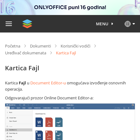
ONLYOFFICE puni 16 godina!
MENU
Početna
Dokumenti
Korisnički vodiči
Uređivač dokumenata
Kartica Fajl
Kartica Fajl
Kartica
Fajl
u
Document Editor-u
omogućava izvođenje osnovnih
operacija.
Odgovarajući prozor Online Document Editor-a: