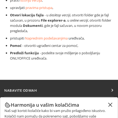
pratiti
istoriju verzija
,
upravljati
pravima pristupa
,
Otvori lokaciju fajla
-
u
desktop verziji
, otvoriti folder gde je fajl
sačuvan, u prozoru
File explorer-a
,
u
online verziji
, otvoriti folder
modula
Dokumenti
, gde je fajl sačuvan, u novom prozoru
pregledača,
pristupiti
Naprednim podešavanjima
uređivača,
Pomoć
- otvoriti ugrađeni centar za pomoć,
Predloži funkciju
- podelite svoje mišljenje o poboljšanju
ONLYOFFICE uređivača.
NABAVITE ODMAH
Docs
SARAĐUJTE
Harmonija u vašim kolačićima
DocSpace
Naš sajt koristi kolačiće kako bi vam pružio prilagođeno iskustvo.
Za doprinosioce
PRIMAJTE VESTI
Kolačići nam pomažu da pokrenemo sajt, poboljšamo vaše
Workspace