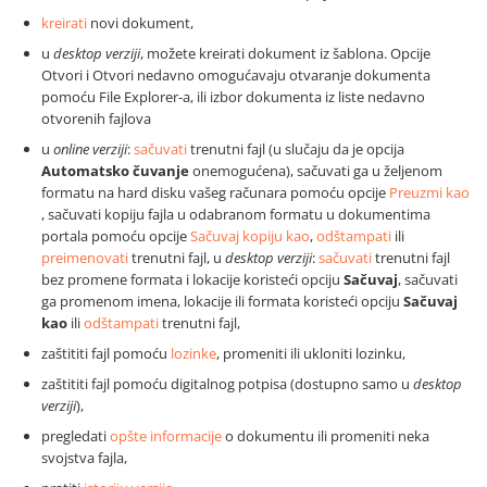
kreirati
novi dokument,
u
desktop verziji
, možete kreirati dokument iz šablona. Opcije
Otvori i Otvori nedavno omogućavaju otvaranje dokumenta
pomoću File Explorer-a, ili izbor dokumenta iz liste nedavno
otvorenih fajlova
u
online verziji
:
sačuvati
trenutni fajl (u slučaju da je opcija
Automatsko čuvanje
onemogućena), sačuvati ga u željenom
formatu na hard disku vašeg računara pomoću opcije
Preuzmi kao
, sačuvati kopiju fajla u odabranom formatu u dokumentima
portala pomoću opcije
Sačuvaj kopiju kao
,
odštampati
ili
preimenovati
trenutni fajl,
u
desktop verziji
:
sačuvati
trenutni fajl
bez promene formata i lokacije koristeći opciju
Sačuvaj
, sačuvati
ga promenom imena, lokacije ili formata koristeći opciju
Sačuvaj
kao
ili
odštampati
trenutni fajl,
zaštititi fajl pomoću
lozinke
, promeniti ili ukloniti lozinku,
zaštititi fajl pomoću digitalnog potpisa (dostupno samo u
desktop
verziji
),
pregledati
opšte informacije
o dokumentu ili promeniti neka
svojstva fajla,