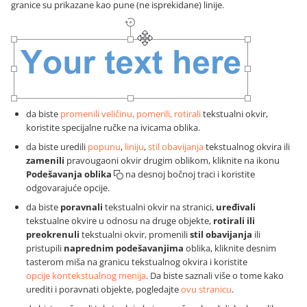
granice su prikazane kao pune (ne isprekidane) linije.
da biste
promenili veličinu, pomerili, rotirali
tekstualni okvir,
koristite specijalne ručke na ivicama oblika.
da biste uredili
popunu
,
liniju
,
stil obavijanja
tekstualnog okvira ili
zamenili
pravougaoni okvir drugim oblikom, kliknite na ikonu
Podešavanja oblika
na desnoj bočnoj traci i koristite
odgovarajuće opcije.
da biste
poravnali
tekstualni okvir na stranici,
uređivali
tekstualne okvire u odnosu na druge objekte,
rotirali ili
preokrenuli
tekstualni okvir, promenili
stil obavijanja
ili
pristupili
naprednim podešavanjima
oblika, kliknite desnim
tasterom miša na granicu tekstualnog okvira i koristite
opcije kontekstualnog menija
. Da biste saznali više o tome kako
urediti i poravnati objekte, pogledajte
ovu stranicu
.