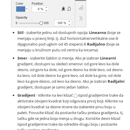
Stil
- izaberite jednu od dostupnih opcija:
Linearno
(boje se
menjaju u pravoj liniji, tj. duž horizontalne/vertikalne ose ili
dijagonalno pod uglom od 45 stepeni) ili
Radijalno
(boje se
menjaju u kružnom putu od centra ka ivicama).
Smer
- izaberite šablon iz menija. Ako je izabran
Linearni
gradijent, dostupni su sledeći smerovi: od gore levo ka dole
desno, od gore ka dole, od gore desno ka dole levo, od desno
ka levo, od dole desno ka gore levo, od dole ka gore, od dole
levo ka gore desno, od levo ka desno. Ako je izabran
Radijalni
gradijent, dostupan je samo jedan šablon.
Gradijent
- kliknite na levi klizač
ispod gradijentne trake da
aktivirate obojeni kvadrat koji odgovara prvoj boji. Kliknite na
obojeni kvadrat sa desne strane da izaberete prvu boju u
paleti. Povucite klizač da postavite tačku prelaza gradijenta, tj.
tačku gde se jedna boja menja u drugu. Koristite desni klizač
ispod gradijentne trake da odredite drugu boju i postavite
tačku prelaza gradijenta.