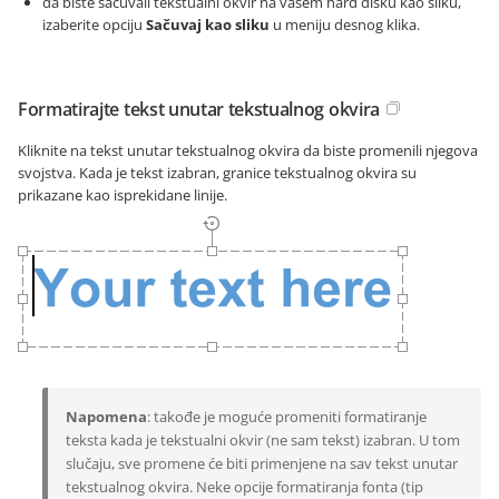
da biste sačuvali tekstualni okvir na vašem hard disku kao sliku,
izaberite opciju
Sačuvaj kao sliku
u meniju desnog klika.
Formatirajte tekst unutar tekstualnog okvira
Kliknite na tekst unutar tekstualnog okvira da biste promenili njegova
svojstva. Kada je tekst izabran, granice tekstualnog okvira su
prikazane kao isprekidane linije.
Napomena
: takođe je moguće promeniti formatiranje
teksta kada je tekstualni okvir (ne sam tekst) izabran. U tom
slučaju, sve promene će biti primenjene na sav tekst unutar
tekstualnog okvira. Neke opcije formatiranja fonta (tip