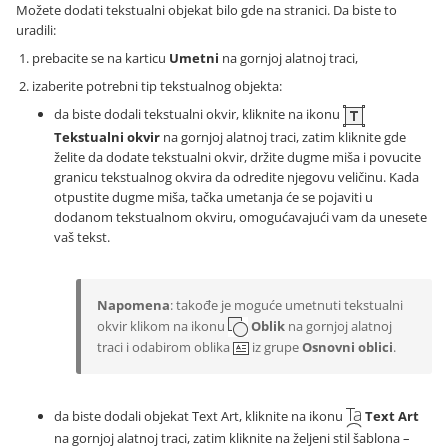
Možete dodati tekstualni objekat bilo gde na stranici. Da biste to
uradili:
prebacite se na karticu
Umetni
na gornjoj alatnoj traci,
izaberite potrebni tip tekstualnog objekta:
da biste dodali tekstualni okvir, kliknite na ikonu
Tekstualni okvir
na gornjoj alatnoj traci, zatim kliknite gde
želite da dodate tekstualni okvir, držite dugme miša i povucite
granicu tekstualnog okvira da odredite njegovu veličinu. Kada
otpustite dugme miša, tačka umetanja će se pojaviti u
dodanom tekstualnom okviru, omogućavajući vam da unesete
vaš tekst.
Napomena
: takođe je moguće umetnuti tekstualni
okvir klikom na ikonu
Oblik
na gornjoj alatnoj
traci i odabirom oblika
iz grupe
Osnovni oblici
.
da biste dodali objekat Text Art, kliknite na ikonu
Text Art
na gornjoj alatnoj traci, zatim kliknite na željeni stil šablona –