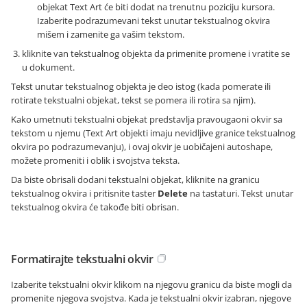
objekat Text Art će biti dodat na trenutnu poziciju kursora.
Izaberite podrazumevani tekst unutar tekstualnog okvira
mišem i zamenite ga vašim tekstom.
kliknite van tekstualnog objekta da primenite promene i vratite se
u dokument.
Tekst unutar tekstualnog objekta je deo istog (kada pomerate ili
rotirate tekstualni objekat, tekst se pomera ili rotira sa njim).
Kako umetnuti tekstualni objekat predstavlja pravougaoni okvir sa
tekstom u njemu (Text Art objekti imaju nevidljive granice tekstualnog
okvira po podrazumevanju), i ovaj okvir je uobičajeni autoshape,
možete promeniti i oblik i svojstva teksta.
Da biste obrisali dodani tekstualni objekat, kliknite na granicu
tekstualnog okvira i pritisnite taster
Delete
na tastaturi. Tekst unutar
tekstualnog okvira će takođe biti obrisan.
Formatirajte tekstualni okvir
Izaberite tekstualni okvir klikom na njegovu granicu da biste mogli da
promenite njegova svojstva. Kada je tekstualni okvir izabran, njegove