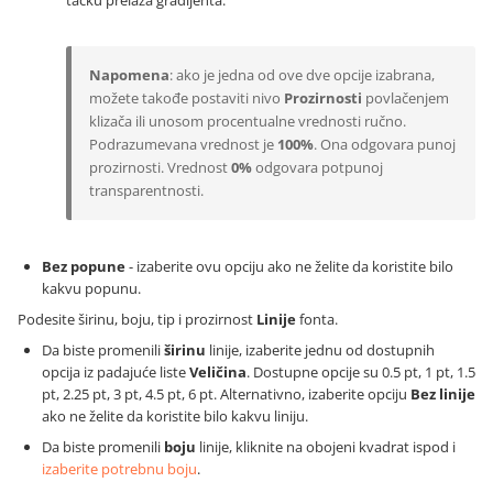
Napomena
: ako je jedna od ove dve opcije izabrana,
možete takođe postaviti nivo
Prozirnosti
povlačenjem
klizača ili unosom procentualne vrednosti ručno.
Podrazumevana vrednost je
100%
. Ona odgovara punoj
prozirnosti. Vrednost
0%
odgovara potpunoj
transparentnosti.
Bez popune
- izaberite ovu opciju ako ne želite da koristite bilo
kakvu popunu.
Podesite širinu, boju, tip i prozirnost
Linije
fonta.
Da biste promenili
širinu
linije, izaberite jednu od dostupnih
opcija iz padajuće liste
Veličina
. Dostupne opcije su 0.5 pt, 1 pt, 1.5
pt, 2.25 pt, 3 pt, 4.5 pt, 6 pt. Alternativno, izaberite opciju
Bez linije
ako ne želite da koristite bilo kakvu liniju.
Da biste promenili
boju
linije, kliknite na obojeni kvadrat ispod i
izaberite potrebnu boju
.