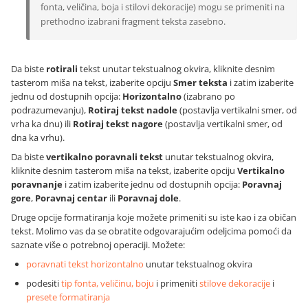
fonta, veličina, boja i stilovi dekoracije) mogu se primeniti na
prethodno izabrani fragment teksta zasebno.
Da biste
rotirali
tekst unutar tekstualnog okvira, kliknite desnim
tasterom miša na tekst, izaberite opciju
Smer teksta
i zatim izaberite
jednu od dostupnih opcija:
Horizontalno
(izabrano po
podrazumevanju),
Rotiraj tekst nadole
(postavlja vertikalni smer, od
vrha ka dnu) ili
Rotiraj tekst nagore
(postavlja vertikalni smer, od
dna ka vrhu).
Da biste
vertikalno poravnali tekst
unutar tekstualnog okvira,
kliknite desnim tasterom miša na tekst, izaberite opciju
Vertikalno
poravnanje
i zatim izaberite jednu od dostupnih opcija:
Poravnaj
gore
,
Poravnaj centar
ili
Poravnaj dole
.
Druge opcije formatiranja koje možete primeniti su iste kao i za običan
tekst. Molimo vas da se obratite odgovarajućim odeljcima pomoći da
saznate više o potrebnoj operaciji. Možete:
poravnati tekst horizontalno
unutar tekstualnog okvira
podesiti
tip fonta, veličinu, boju
i primeniti
stilove dekoracije
i
presete formatiranja