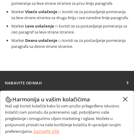
pomeranja sa leve strane stranice za prvu liniju paragrafa.
Marker
Viseće uvlačenje
koristi se za postavljanje pomeranja
sa leve strane stranice za drugu liniju i sve naredne linije paragrafa.
Marker
Levo uvlačenje
koristi se za postavljanje pomeranja za
ceo paragraf sa leve strane stranice.
Marker
Desno uvlačenje
koristi se za postavljanje pomeranja
paragrafa sa desne strane stranice.
NABAVITE ODMAH
Docs
SARAĐUJTE
Harmonija u vašim kolačićima
DocSpace
Naš sajt koristi kolačiće kako bi vam pružio prilagođeno iskustvo.
Za doprinosioce
PRIMAJTE VESTI
Kolačići nam pomažu da pokrenemo sajt, poboljšamo vaše
Workspace
Za prevodioce
pregledanje i omogućimo ciljani marketing i oglase. Možete u
Blog
Konektori
potpunosti pristati na naše korišćenje kolačića ili upravljati svojim
DOBIJTE POMOĆ
Za influensere
Saznajte više
preferencijama.
Desktop aplikacije