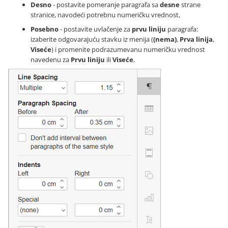
Desno
- postavite pomeranje paragrafa sa
desne
strane
stranice, navodeći potrebnu numeričku vrednost,
Posebno
- postavite uvlačenje za
prvu liniju
paragrafa:
izaberite odgovarajuću stavku iz menija (
(nema)
,
Prva linija
,
Viseće
) i promenite podrazumevanu numeričku vrednost
navedenu za
Prvu liniju
ili
Viseće
,