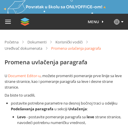
Povratak u školu sa ONLYOFFICE-om!
MENU
Početna
Dokumenti
Korisnički vodiči
Uređivač dokumenata
Promena uvlačenja paragrafa
Promena uvlačenja paragrafa
U
Document Editor-u
, možete promeniti pomeranje prve linije sa leve
strane stranice, kao i pomeranje paragrafa sa leve i desne strane
stranice.
Da biste to uradili,
postavite potrebne parametre na desnoj bočnoj traci u odeljku
Podešavanja paragrafa
u sekciji
Uvlačenja
:
Levo
- postavite pomeranje paragrafa sa
leve
strane stranice,
navodeći potrebnu numeričku vrednost,