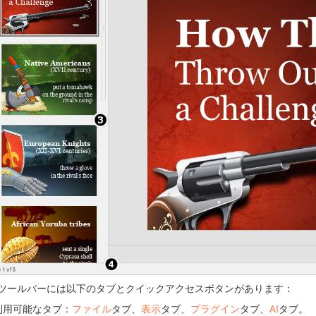
ツールバーには以下のタブとクイックアクセスボタンがあります：
利用可能なタブ：
ファイル
タブ、
表示
タブ、
プラグイン
タブ、
AI
タブ。