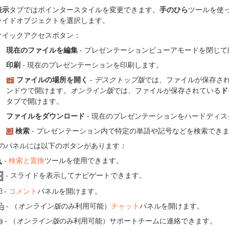
表示
タブではポインタースタイルを変更できます。
手のひら
ツールを使
ライドオブジェクトを選択します。
クイックアクセスボタン：
現在のファイルを編集
- プレゼンテーションビューアモードを閉じ
印刷
- 現在のプレゼンテーションを印刷します。
ファイルの場所を開く
-
デスクトップ版
では、ファイルが保存さ
ンドウで開けます。
オンライン版
では、ファイルが保存されている
ド
タブで開けます。
ファイルをダウンロード
- 現在のプレゼンテーションをハードディ
検索
- プレゼンテーション内で特定の単語や記号などを検索でき
のパネルには以下のボタンがあります：
-
検索と置換
ツールを使用できます。
- スライドを表示してナビゲートできます。
-
コメント
パネルを開けます。
- （
オンライン版
のみ利用可能）
チャット
パネルを開けます。
- （
オンライン版
のみ利用可能）サポートチームに連絡できます。