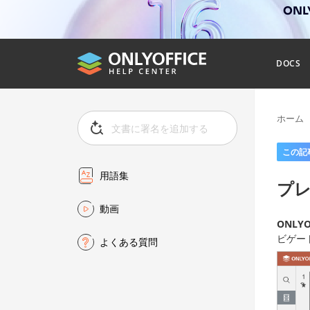
ONL
DOCS
ホーム
この記
用語集
プ
動画
ONLYOF
ビゲー
よくある質問