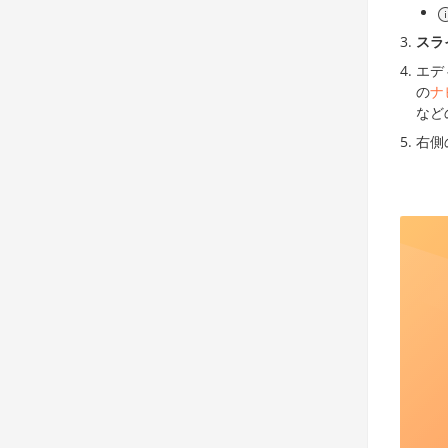
スラ
エデ
の
ナ
など
右側