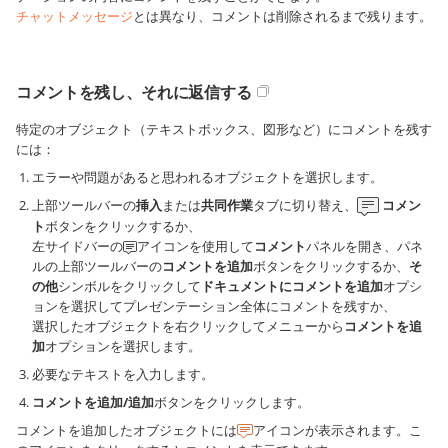
チャットメッセージ
とは異なり、コメントは削除されるまで残ります。
コメントを残し、それに返信する
特定のオブジェクト（テキストボックス、図形など）にコメントを残す
には：
エラーや問題があると思われるオブジェクトを選択します。
上部ツールバーの
挿入
または
共同作業
タブに切り替え、
コメン
ト
ボタンをクリックするか、
左サイドバーの
アイコンを使用して
コメント
パネルを開き、パネ
ルの上部ツールバーの
コメントを追加
ボタンをクリックするか、
そ
の他
シンボルをクリックして
ドキュメントにコメントを追加
オプシ
ョンを選択してプレゼンテーション全体にコメントを残すか、
選択したオブジェクトを右クリックしてメニューから
コメントを追
加
オプションを選択します。
必要なテキストを入力します。
コメントを追加/追加
ボタンをクリックします。
コメントを追加したオブジェクトには
アイコンが表示されます。こ