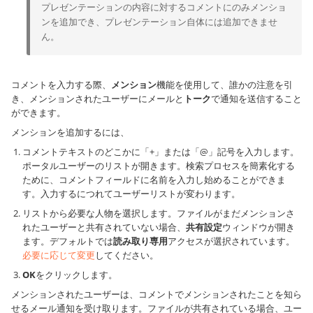
プレゼンテーションの内容に対するコメントにのみメンショ
ンを追加でき、プレゼンテーション自体には追加できませ
ん。
コメントを入力する際、
メンション
機能を使用して、誰かの注意を引
き、メンションされたユーザーにメールと
トーク
で通知を送信すること
ができます。
メンションを追加するには、
コメントテキストのどこかに「+」または「@」記号を入力します。
ポータルユーザーのリストが開きます。検索プロセスを簡素化する
ために、コメントフィールドに名前を入力し始めることができま
す。入力するにつれてユーザーリストが変わります。
リストから必要な人物を選択します。ファイルがまだメンションさ
れたユーザーと共有されていない場合、
共有設定
ウィンドウが開き
ます。デフォルトでは
読み取り専用
アクセスが選択されています。
必要に応じて変更
してください。
OK
をクリックします。
メンションされたユーザーは、コメントでメンションされたことを知ら
せるメール通知を受け取ります。ファイルが共有されている場合、ユー