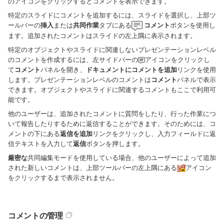
のアイコンをクリックするとコメントを表示できます。
特定のスライドにコメントを追加するには、スライドを選択し、上部ツ
ールバーの
挿入
または
共同作業
タブにある
コメント
ボタンを使用し
ます。追加されたコメントはスライドの左上隅に表示されます。
特定のオブジェクトやスライドに関連しないプレゼンテーションレベル
のコメントを作成するには、左サイドバーの
アイコンをクリックし
て
コメント
パネルを開き、
ドキュメントにコメントを追加
リンクを使用
します。プレゼンテーションレベルのコメントは
コメント
パネルで表示
できます。オブジェクトやスライドに関連するコメントもここで利用可
能です。
他のユーザーは、追加されたコメントに質問をしたり、行った作業につ
いて報告したりするために返信することができます。そのためには、コ
メントの下にある
返信を追加
リンクをクリックし、入力フィールドに返
信テキストを入力して
返信
ボタンを押します。
厳密な
共同編集モードを使用している場合、他のユーザーによって追加
された新しいコメントは、上部ツールバーの左上隅にある
アイコン
をクリックするまで表示されません。
コメントの管理