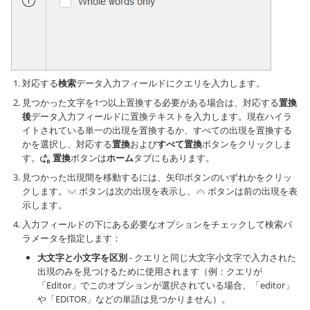
対応する
検索
データ入力フィールドにクエリを入力します。
見つかった文字を1つ以上置換する必要がある場合は、対応する
置換
後
データ入力フィールドに置換テキストを入力します。現在ハイラ
イトされている単一の出現を置換するか、すべての出現を置換する
かを選択し、対応する
置換
および
すべて置換
ボタンをクリックしま
す。
置換
ボタンは
ホーム
タブにもあります。
見つかった出現間を移動するには、矢印ボタンのいずれかをクリッ
クします。
ボタンは次の出現を表示し、
ボタンは前の出現を表
示します。
入力フィールドの下にある必要なオプションをチェックして検索パ
ラメータを指定します：
大文字と小文字を区別
- クエリと同じ大文字小文字で入力された
出現のみを見つけるために使用されます（例：クエリが
「Editor」でこのオプションが選択されている場合、「editor」
や「EDITOR」などの単語は見つかりません）。