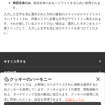
単語全体のみ
- 単語全体のみをハイライトするために使用されま
す。
入力した文字を含む選択された方向の最初のスライドがスライドリスト
でハイライトされ、作業エリアに必要な文字がアウトライン表示されま
す。それが探しているスライドでない場合は、選択したボタンをもう一
度クリックして、入力した文字を含む次のスライドを見つけてくださ
い。
今すぐ入手する
Docs
共同作業
DocSpace
クッキーのハーモニー
貢献者向け
ニュースを見る
当ウェブサイトでは、お客様にカスタマイズされた体験を提供するた
Workspace
翻訳者向け
めクッキーを使用しています。クッキーはサイトの運営、閲覧体験の
ブログ
コネクター
向上、ターゲティング広告の配信に役立ちます。クッキーの使用に完
ヘルプを得る
インフルエンサー向け
詳細はこちら
全に同意いただくか、設定を管理できます。
デスクトップアプリ
フォーラム
求人情報