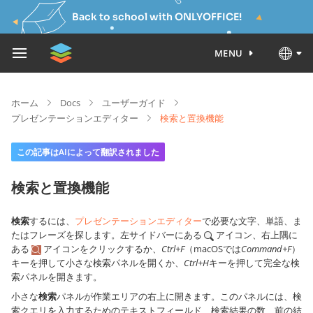
Back to school with ONLYOFFICE!
MENU
ホーム
Docs
ユーザーガイド
プレゼンテーションエディター
検索と置換機能
この記事はAIによって翻訳されました
検索と置換機能
検索
するには、
プレゼンテーションエディター
で必要な文字、単語、ま
たはフレーズを探します。左サイドバーにある
アイコン、右上隅に
ある
アイコンをクリックするか、
Ctrl+F
（macOSでは
Command+F
）
キーを押して小さな検索パネルを開くか、
Ctrl+H
キーを押して完全な検
索パネルを開きます。
小さな
検索
パネルが作業エリアの右上に開きます。このパネルには、検
索クエリを入力するためのテキストフィールド、検索結果の数、前の結