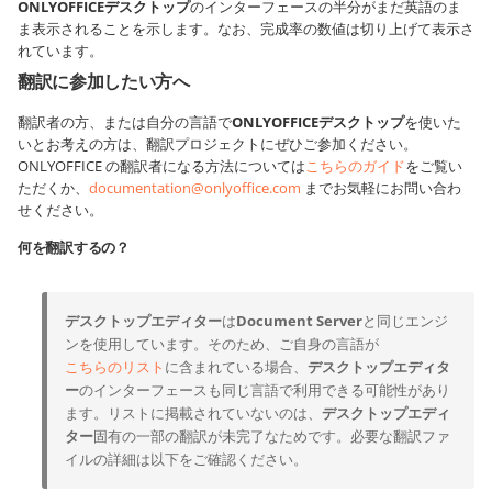
ONLYOFFICEデスクトップ
のインターフェースの半分がまだ英語のま
ま表示されることを示します。なお、完成率の数値は切り上げて表示さ
れています。
翻訳に参加したい方へ
翻訳者の方、または自分の言語で
ONLYOFFICEデスクトップ
を使いた
いとお考えの方は、翻訳プロジェクトにぜひご参加ください。
ONLYOFFICE の翻訳者になる方法については
こちらのガイド
をご覧い
ただくか、
documentation@onlyoffice.com
までお気軽にお問い合わ
せください。
何を翻訳するの？
デスクトップエディター
は
Document Server
と同じエンジ
ンを使用しています。そのため、ご自身の言語が
こちらのリスト
に含まれている場合、
デスクトップエディタ
ー
のインターフェースも同じ言語で利用できる可能性があり
ます。リストに掲載されていないのは、
デスクトップエディ
ター
固有の一部の翻訳が未完了なためです。必要な翻訳ファ
イルの詳細は以下をご確認ください。