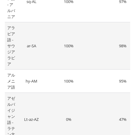
sq-AL
100%
97%
- ア
ルバ
ニア
アラ
ビア
語 -
サウ
ar-SA
100%
98%
ジア
ラビ
ア
アル
メニ
hy-AM
100%
95%
ア語
アゼ
ルバ
イジ
ャン
Lt-az-AZ
0%
47%
語 -
ラテ
ン文