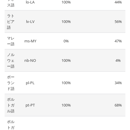
lo-LA
100%
44%
ス語
ラト
ビア
lv-LV
100%
56%
語
マレ
ms-MY
0%
47%
ー語
ノル
ウェ
nb-NO
100%
4%
ー語
ポー
ラン
pl-PL
100%
34%
ド語
ポル
トガ
pt-PT
100%
68%
ル語
ポル
トガ