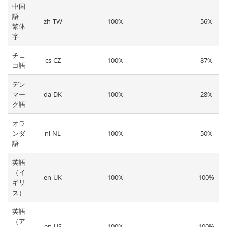
中国
語 -
zh-TW
100%
56%
繁体
字
チェ
cs-CZ
100%
87%
コ語
デン
マー
da-DK
100%
28%
ク語
オラ
ンダ
nl-NL
100%
50%
語
英語
（イ
en-UK
100%
100%
ギリ
ス）
英語
（ア
en-US
100%
100%