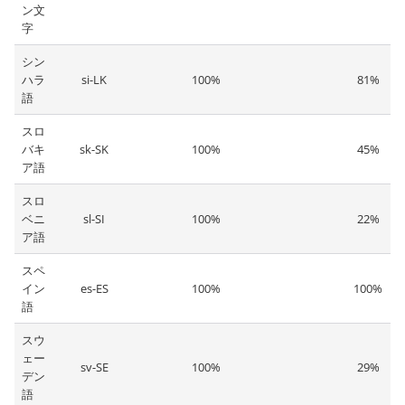
ン文
字
シン
ハラ
si-LK
100%
81%
語
スロ
バキ
sk-SK
100%
45%
ア語
スロ
ベニ
sl-SI
100%
22%
ア語
スペ
イン
es-ES
100%
100%
語
スウ
ェー
sv-SE
100%
29%
デン
語