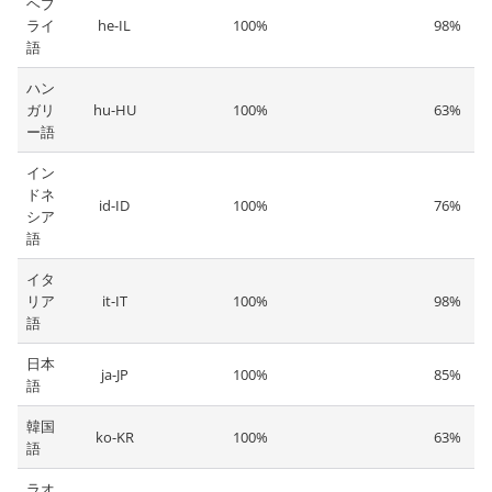
ヘブ
ライ
he-IL
100%
98%
語
ハン
ガリ
hu-HU
100%
63%
ー語
イン
ドネ
id-ID
100%
76%
シア
語
イタ
リア
it-IT
100%
98%
語
日本
ja-JP
100%
85%
語
韓国
ko-KR
100%
63%
語
ラオ