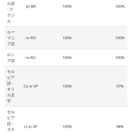
ル語
pt-BR
100%
100%
- ブ
ラジ
ル
ルー
マニ
ro-RO
100%
100%
ア語
ロシ
ru-RU
100%
100%
ア語
セル
ビア
語 -
Cy-sr-SP
100%
97%
キリ
ル文
字
セル
ビア
語 -
Lt-sr-SP
100%
98%
ラテ