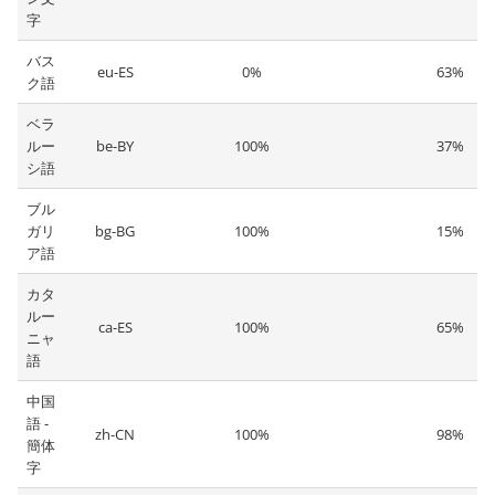
字
バス
eu-ES
0%
63%
ク語
ベラ
ルー
be-BY
100%
37%
シ語
ブル
ガリ
bg-BG
100%
15%
ア語
カタ
ルー
ca-ES
100%
65%
ニャ
語
中国
語 -
zh-CN
100%
98%
簡体
字