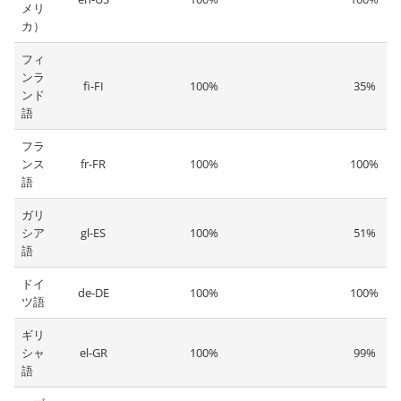
メリ
カ）
フィ
ンラ
fi-FI
100%
35%
ンド
語
フラ
ンス
fr-FR
100%
100%
語
ガリ
シア
gl-ES
100%
51%
語
ドイ
de-DE
100%
100%
ツ語
ギリ
シャ
el-GR
100%
99%
語