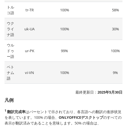
トル
tr-TR
100%
58%
コ語
ウク
ライ
uk-UA
100%
30%
ナ語
ウル
ドゥ
ur-PK
99%
100%
ー語
ベト
ナム
vi-VN
100%
9%
語
最終更新日：
2025年5月30日
凡例
1
翻訳完成率
はパーセントで示されており、各言語への翻訳の進捗状況
を表しています。100% の場合、
ONLYOFFICEデスクトップ
のすべての
表示が翻訳済みであることを意味します。50% の場合は、