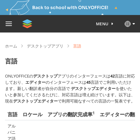
Back to school with ONLYOFFICE!
MENU
ホーム
デスクトップアプリ
言語
言語
ONLYOFFICEの
デスクトップ
アプリのインターフェースは
42
言語に対応
しており、
エディター
のインターフェースは
45
言語でご利用いただけ
ます。新しい翻訳者が自分の言語で
デスクトップエディター
を使いた
いと参加してくださるたびに、対応言語は増え続けています。以下は、
現在
デスクトップエディター
で利用可能なすべての言語の一覧表です。
1
言語
ロケール
エディターの翻訳
アプリの翻訳完成率
アル
バニ
ア語