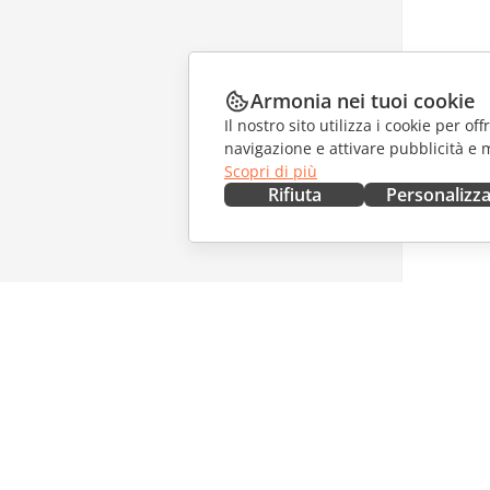
Armonia nei tuoi cookie
Il nostro sito utilizza i cookie per of
navigazione e attivare pubblicità e 
Scopri di più
Rifiuta
Personalizz
OTTIENILO ORA
COLLAB
Docs
Per i con
DocSpace
Per i trad
Workspace
Per gli in
Connettori
Offerte d
App desktop
RICEVI 