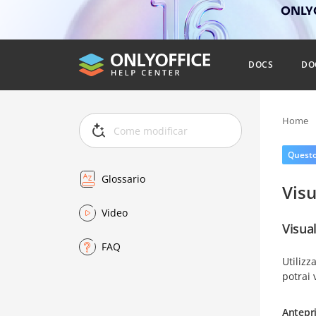
ONLYO
DOCS
DO
Home
Questo 
Glossario
Visu
Video
Visua
FAQ
Utiliz
potrai 
Antepr