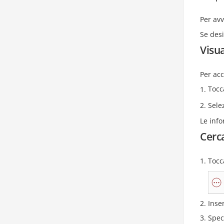
Per avv
Se desi
Visua
Per acc
Tocc
Sele
Le info
Cerca
Tocc
Inse
Spec