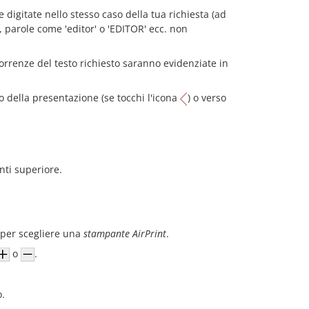
e digitate nello stesso caso della tua richiesta (ad
, parole come 'editor' o 'EDITOR' ecc. non
orrenze del testo richiesto saranno evidenziate in
io della presentazione (se tocchi l'icona
) o verso
nti superiore.
per scegliere una
stampante AirPrint
.
o
.
o.