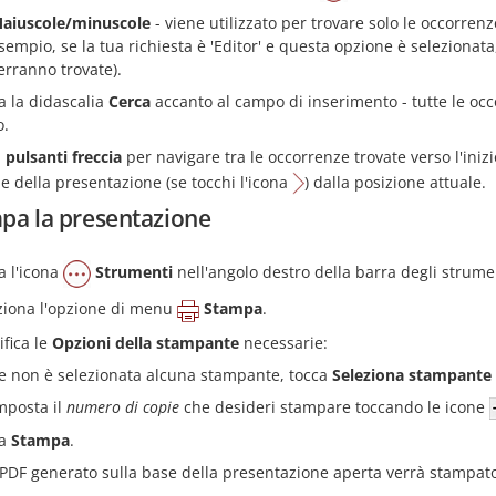
aiuscole/minuscole
- viene utilizzato per trovare solo le occorrenz
sempio, se la tua richiesta è 'Editor' e questa opzione è selezionata
erranno trovate).
a la didascalia
Cerca
accanto al campo di inserimento - tutte le occ
o.
i
pulsanti freccia
per navigare tra le occorrenze trovate verso l'iniz
ine della presentazione (se tocchi l'icona
) dalla posizione attuale.
pa la presentazione
a l'icona
Strumenti
nell'angolo destro della barra degli strume
ziona l'opzione di menu
Stampa
.
ifica le
Opzioni della stampante
necessarie:
e non è selezionata alcuna stampante, tocca
Seleziona stampante
mposta il
numero di copie
che desideri stampare toccando le icone
ca
Stampa
.
 PDF generato sulla base della presentazione aperta verrà stampat