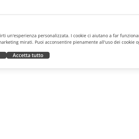
frirti un'esperienza personalizzata. I cookie ci aiutano a far funzionar
marketing mirati. Puoi acconsentire pienamente all'uso dei cookie o
a
Accetta tutto
ORA
RICEVI AIUTO
tributori
Forum
uttori
Corsi di formazione
fluencer
Webinar
i lavoro
White papers
NOTIZIE
Modulo di contatto per il