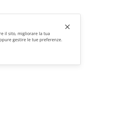
e il sito, migliorare la tua
ppure gestire le tue preferenze.
CONTATTACI
Domande sulle vendite
sales@onlyoffice.com
Richieste per i partner
partners@onlyoffice.com
Richieste stampa
press@onlyoffice.com
Richiedi una chiamata