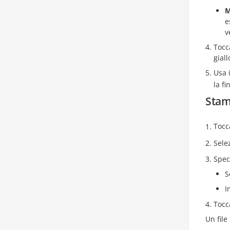
M
e
v
Tocc
giall
Usa 
la f
Stam
Tocc
Sele
Spec
S
I
Toc
Un file