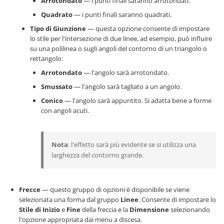
Arrotondato
— i punti finali saranno arrotondati.
Quadrato
— i punti finali saranno quadrati.
Tipo di Giunzione
— questa opzione consente di impostare
lo stile per l'intersezione di due linee, ad esempio, può influire
su una polilinea o sugli angoli del contorno di un triangolo o
rettangolo:
Arrotondato
— l'angolo sarà arrotondato.
Smussato
— l'angolo sarà tagliato a un angolo.
Conico
— l'angolo sarà appuntito. Si adatta bene a forme
con angoli acuti.
Nota
: l'effetto sarà più evidente se si utilizza una
larghezza del contorno grande.
Frecce
— questo gruppo di opzioni è disponibile se viene
selezionata una forma dal gruppo
Linee
. Consente di impostare lo
Stile di Inizio
e
Fine
della freccia e la
Dimensione
selezionando
l'opzione appropriata dai menu a discesa.