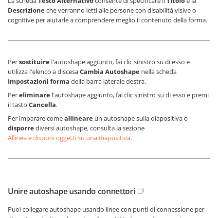
La scheda
Testo Alternativo
consente di specificare il
Titolo
e la
Descrizione
che verranno letti alle persone con disabilità visive o
cognitive per aiutarle a comprendere meglio il contenuto della forma.
Per
sostituire
l'autoshape aggiunto, fai clic sinistro su di esso e
utilizza l'elenco a discesa
Cambia Autoshape
nella scheda
Impostazioni forma
della barra laterale destra.
Per
eliminare
l'autoshape aggiunto, fai clic sinistro su di esso e premi
il tasto
Cancella
.
Per imparare come
allineare
un autoshape sulla diapositiva o
disporre
diversi autoshape, consulta la sezione
Allinea e disponi oggetti su una diapositiva
.
Unire autoshape usando connettori
Puoi collegare autoshape usando linee con punti di connessione per