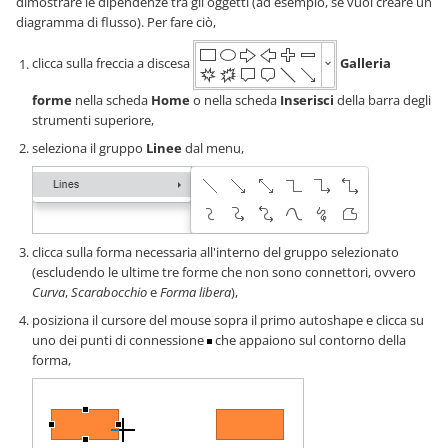
dimostrare le dipendenze tra gli oggetti (ad esempio, se vuoi creare un
diagramma di flusso). Per fare ciò,
clicca sulla freccia a discesa
Galleria
forme
nella scheda
Home
o nella scheda
Inserisci
della barra degli
strumenti superiore,
seleziona il gruppo
Linee
dal menu,
clicca sulla forma necessaria all'interno del gruppo selezionato
(escludendo le ultime tre forme che non sono connettori, ovvero
Curva
,
Scarabocchio
e
Forma libera
),
posiziona il cursore del mouse sopra il primo autoshape e clicca su
uno dei punti di connessione
che appaiono sul contorno della
forma,