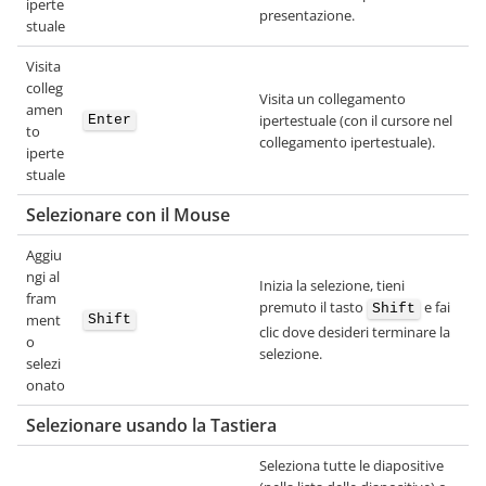
iperte
presentazione.
stuale
Visita
colleg
Visita un collegamento
amen
ipertestuale (con il cursore nel
Enter
to
collegamento ipertestuale).
iperte
stuale
Selezionare con il Mouse
Aggiu
ngi al
Inizia la selezione, tieni
fram
premuto il tasto
e fai
Shift
ment
Shift
clic dove desideri terminare la
o
selezione.
selezi
onato
Selezionare usando la Tastiera
Seleziona tutte le diapositive