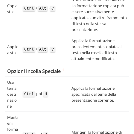
Copia
La formattazione copiata può
+
+
Ctrl
Alt
C
stile
essere successivamente
applicata a un altro frammento
di testo nella stessa
presentazione.
Applica la formattazione
Applic
precedentemente copiata al
+
+
Ctrl
Alt
V
a stile
testo nella casella di testo
attualmente modificata.
1
Opzioni Incolla Speciale
Usa
tema
Applica la formattazione
poi
desti
specificata dal tema della
Ctrl
H
nazio
presentazione corrente.
ne
Manti
eni
forma
Mantieni la formattazione di