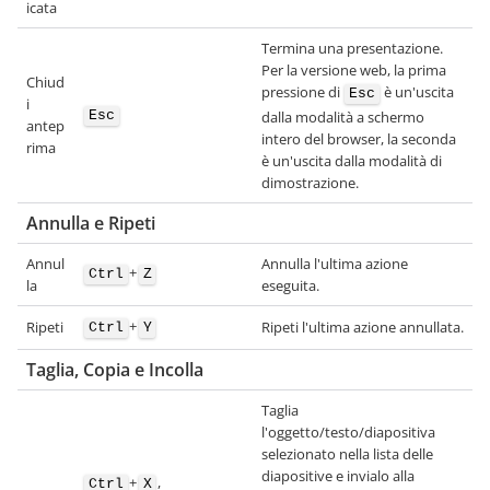
icata
Termina una presentazione.
Per la versione web, la prima
Chiud
pressione di
è un'uscita
Esc
i
Esc
dalla modalità a schermo
antep
intero del browser, la seconda
rima
è un'uscita dalla modalità di
dimostrazione.
Annulla e Ripeti
Annul
Annulla l'ultima azione
+
Ctrl
Z
la
eseguita.
+
Ripeti
Ripeti l'ultima azione annullata.
Ctrl
Y
Taglia, Copia e Incolla
Taglia
l'oggetto/testo/diapositiva
selezionato nella lista delle
diapositive e invialo alla
+
,
Ctrl
X