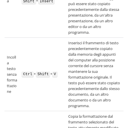
+
a
Shift
Insert
può essere stato copiato
precedentemente dalla stessa
presentazione, da un'altra
presentazione, da un altro
editor o da un altro
programma.
Inserisci il frammento di testo
precedentemente copiato
dalla memoria degli appunti
Incoll
del computer alla posizione
a
corrente del cursore senza
testo
mantenere la sua
+
+
senza
Ctrl
Shift
V
formattazione originale. Il
forma
testo può essere stato copiato
ttazio
precedentemente dallo stesso
ne
documento, da un altro
documento o da un altro
programma.
Copia la formattazione dal
frammento selezionato del
testo attualmente modificato.