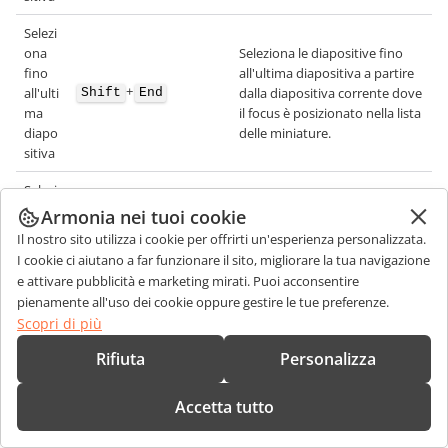
Selezi
ona
Seleziona le diapositive fino
fino
all'ultima diapositiva a partire
+
all'ulti
dalla diapositiva corrente dove
Shift
End
ma
il focus è posizionato nella lista
diapo
delle miniature.
sitiva
Selezi
ona
Armonia nei tuoi cookie
testo
Il nostro sito utilizza i cookie per offrirti un'esperienza personalizzata.
dal
I cookie ci aiutano a far funzionare il sito, migliorare la tua navigazione
Seleziona un frammento di
curso
+
testo dal cursore all'inizio della
e attivare pubblicità e marketing mirati. Puoi acconsentire
Shift
Home
re
riga corrente.
pienamente all'uso dei cookie oppure gestire le tue preferenze.
all'iniz
Scopri di più
io
della
Rifiuta
Personalizza
riga
Accetta tutto
Selezi
ona
testo