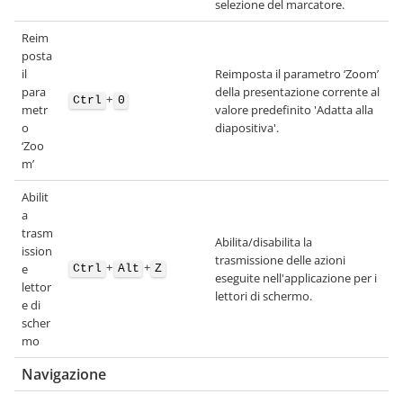
selezione del marcatore.
Reim
posta
il
Reimposta il parametro ‘Zoom’
para
della presentazione corrente al
+
Ctrl
0
metr
valore predefinito 'Adatta alla
o
diapositiva'.
‘Zoo
m’
Abilit
a
trasm
Abilita/disabilita la
ission
trasmissione delle azioni
+
+
e
Ctrl
Alt
Z
eseguite nell'applicazione per i
lettor
lettori di schermo.
e di
scher
mo
Navigazione