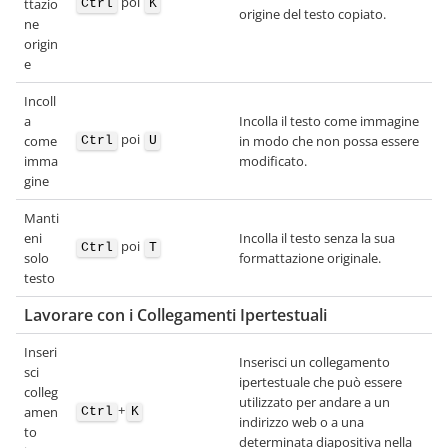
poi
ttazio
Ctrl
K
origine del testo copiato.
ne
origin
e
Incoll
a
Incolla il testo come immagine
poi
come
in modo che non possa essere
Ctrl
U
imma
modificato.
gine
Manti
eni
Incolla il testo senza la sua
poi
Ctrl
T
solo
formattazione originale.
testo
Lavorare con i Collegamenti Ipertestuali
Inseri
Inserisci un collegamento
sci
ipertestuale che può essere
colleg
utilizzato per andare a un
+
amen
Ctrl
K
indirizzo web o a una
to
determinata diapositiva nella