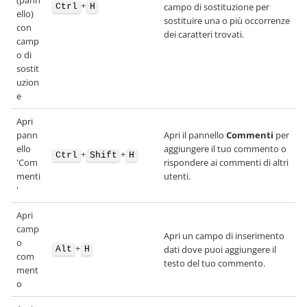
(pann
+
campo di sostituzione per
Ctrl
H
ello)
sostituire una o più occorrenze
con
dei caratteri trovati.
camp
o di
sostit
uzion
e
Apri
pann
Apri il pannello
Commenti
per
ello
aggiungere il tuo commento o
+
+
Ctrl
Shift
H
'Com
rispondere ai commenti di altri
menti
utenti.
'
Apri
camp
Apri un campo di inserimento
o
+
dati dove puoi aggiungere il
Alt
H
com
testo del tuo commento.
ment
o