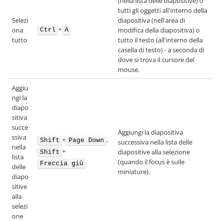
(nella lista delle diapositive) o
tutti gli oggetti all'interno della
Selezi
diapositiva (nell'area di
+
ona
modifica della diapositiva) o
Ctrl
A
tutto
tutto il testo (all'interno della
casella di testo) - a seconda di
dove si trova il cursore del
mouse.
Aggiu
ngi la
diapo
sitiva
succe
Aggiungi la diapositiva
ssiva
+
,
Shift
Page Down
successiva nella lista delle
nella
+
diapositive alla selezione
Shift
lista
(quando il focus è sulle
Freccia giù
delle
miniature).
diapo
sitive
alla
selezi
one