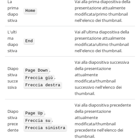
La
Vai alla prima diapositiva della
prima
presentazione attualmente
Home
diapo
modificata/primo thumbnail
sitiva
nell'elenco dei thumbnail.
L'ulti
Vai all'ultima diapositiva della
ma
presentazione attualmente
End
diapo
modificata/ultimo thumbnail
sitiva
nell'elenco dei thumbnail.
Vai alla diapositiva successiva
Diapo
della presentazione
,
Page Down
sitiva
attualmente
,
Freccia giù
succe
modificata/thumbnail
Freccia destra
ssiva
successivo nell'elenco dei
thumbnail.
Vai alla diapositiva precedente
Diapo
della presentazione
,
Page Up
sitiva
attualmente
,
Freccia su
prece
modificata/thumbnail
Freccia sinistra
dente
precedente nell'elenco dei
thumbnail.