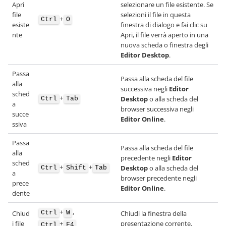
Apri
selezionare un file esistente. Se
file
selezioni il file in questa
+
Ctrl
O
esiste
finestra di dialogo e fai clic su
nte
Apri, il file verrà aperto in una
nuova scheda o finestra degli
Editor Desktop
.
Passa
Passa alla scheda del file
alla
successiva negli
Editor
sched
+
Desktop
o alla scheda del
Ctrl
Tab
a
browser successiva negli
succe
Editor Online
.
ssiva
Passa
Passa alla scheda del file
alla
precedente negli
Editor
sched
+
+
Desktop
o alla scheda del
Ctrl
Shift
Tab
a
browser precedente negli
prece
Editor Online
.
dente
+
,
Chiud
Chiudi la finestra della
Ctrl
W
i file
presentazione corrente.
+
Ctrl
F4