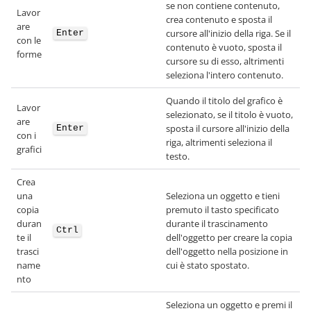
se non contiene contenuto,
Lavor
crea contenuto e sposta il
are
cursore all'inizio della riga. Se il
Enter
con le
contenuto è vuoto, sposta il
forme
cursore su di esso, altrimenti
seleziona l'intero contenuto.
Quando il titolo del grafico è
Lavor
selezionato, se il titolo è vuoto,
are
sposta il cursore all'inizio della
Enter
con i
riga, altrimenti seleziona il
grafici
testo.
Crea
una
Seleziona un oggetto e tieni
copia
premuto il tasto specificato
duran
durante il trascinamento
Ctrl
te il
dell'oggetto per creare la copia
trasci
dell'oggetto nella posizione in
name
cui è stato spostato.
nto
Seleziona un oggetto e premi il