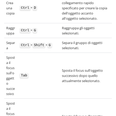
Crea
collegamento rapido
+
una
specificato per creare la copia
Ctrl
D
copia
dell'oggetto accanto
all'oggetto selezionato.
Raggr
Raggruppa gli oggetti
+
Ctrl
G
uppa
selezionati.
Separ
Separa il gruppo di oggetti
+
+
Ctrl
Shift
G
a
selezionati.
Spost
a il
focus
Sposta il focus sull'oggetto
sull'o
successivo dopo quello
Tab
ggett
attualmente selezionato.
o
succe
ssivo
Spost
a il
focus