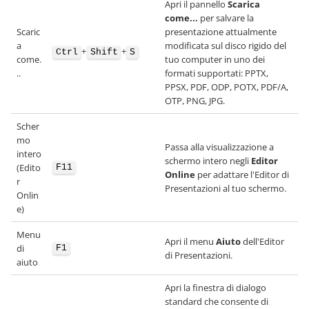
Apri il pannello
Scarica
come...
per salvare la
Scaric
presentazione attualmente
a
modificata sul disco rigido del
+
+
Ctrl
Shift
S
come.
tuo computer in uno dei
..
formati supportati: PPTX,
PPSX, PDF, ODP, POTX, PDF/A,
OTP, PNG, JPG.
Scher
mo
Passa alla visualizzazione a
intero
schermo intero negli
Editor
(Edito
F11
Online
per adattare l'Editor di
r
Presentazioni al tuo schermo.
Onlin
e)
Menu
Apri il menu
Aiuto
dell'Editor
di
F1
di Presentazioni.
aiuto
Apri la finestra di dialogo
standard che consente di