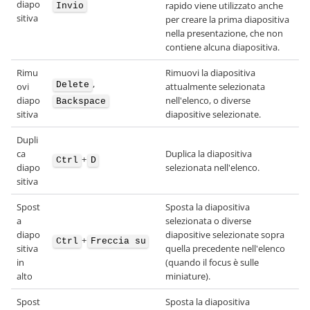
diapo
rapido viene utilizzato anche
Invio
sitiva
per creare la prima diapositiva
nella presentazione, che non
contiene alcuna diapositiva.
Rimu
Rimuovi la diapositiva
,
Delete
ovi
attualmente selezionata
diapo
nell'elenco, o diverse
Backspace
sitiva
diapositive selezionate.
Dupli
ca
Duplica la diapositiva
+
Ctrl
D
diapo
selezionata nell'elenco.
sitiva
Spost
Sposta la diapositiva
a
selezionata o diverse
diapo
diapositive selezionate sopra
+
Ctrl
Freccia su
sitiva
quella precedente nell'elenco
in
(quando il focus è sulle
alto
miniature).
Spost
Sposta la diapositiva