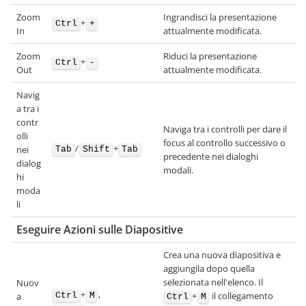
Zoom
Ingrandisci la presentazione
+
Ctrl
+
In
attualmente modificata.
Zoom
Riduci la presentazione
+
Ctrl
-
Out
attualmente modificata.
Navig
a tra i
contr
Naviga tra i controlli per dare il
olli
focus al controllo successivo o
/
+
nei
Tab
Shift
Tab
precedente nei dialoghi
dialog
modali.
hi
moda
li
Eseguire Azioni sulle Diapositive
Crea una nuova diapositiva e
aggiungila dopo quella
selezionata nell'elenco. Il
Nuov
+
,
+
il collegamento
a
Ctrl
M
Ctrl
M