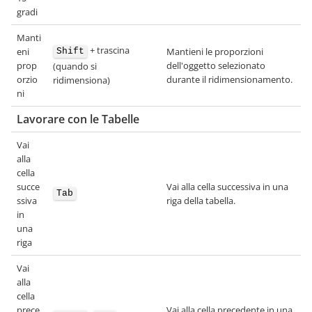
gradi
Manti
+ trascina
eni
Mantieni le proporzioni
Shift
prop
dell'oggetto selezionato
(quando si
orzio
durante il ridimensionamento.
ridimensiona)
ni
Lavorare con le Tabelle
Vai
alla
cella
succe
Vai alla cella successiva in una
Tab
ssiva
riga della tabella.
in
una
riga
Vai
alla
cella
prece
Vai alla cella precedente in una