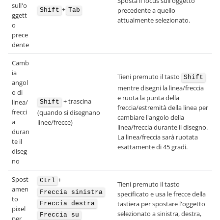
Sposta il focus sull'oggetto
sull'o
+
precedente a quello
Shift
Tab
ggett
attualmente selezionato.
o
prece
dente
Camb
ia
Tieni premuto il tasto
Shift
angol
mentre disegni la linea/freccia
o di
e ruota la punta della
+ trascina
linea/
Shift
freccia/estremità della linea per
frecci
(quando si disegnano
cambiare l'angolo della
a
linee/frecce)
linea/freccia durante il disegno.
duran
La linea/freccia sarà ruotata
te il
esattamente di 45 gradi.
diseg
no
Spost
+
Ctrl
Tieni premuto il tasto
amen
Freccia sinistra
specificato e usa le frecce della
to
tastiera per spostare l'oggetto
Freccia destra
pixel
selezionato a sinistra, destra,
Freccia su
per