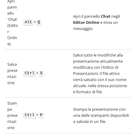
Apri
pann
ello
Apri il pannello
Chat
negli
'Chat'
+
Editor Online
e invia un
Alt
Q
(Edito
messaggio.
r
Onlin
e)
Salva tutte le modifiche alla
presentazione attualmente
Salva
modificata con l'Editor di
prese
+
Presentazioni. Il file attivo
Ctrl
S
ntazi
verrà salvato con il suo nome
one
attuale, nella stessa posizione
e formato di file.
Stam
pa
Stampa la presentazione con
+
prese
una delle stampanti disponibili
Ctrl
P
ntazi
o salvala in un file.
one