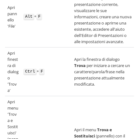
presentazione corrente,
Apri
visualizzare le sue
pann
+
informazioni, creare una nuova
Alt
F
ello
presentazione o aprirne una
'File'
esistente, accedere all'aiuto
dell'Editor di Presentazioni o
alle impostazioni avanzate.
Apri
finest
Apri la finestra di dialogo
ra di
Trova
per iniziare a cercare un
+
dialog
carattere/parola/frase nella
Ctrl
F
o
presentazione attualmente
'Trov
modificata.
a'
Apri
menu
'Trov
a e
Sostit
Apri il menu
Trova e
uisci'
Sostituisci
(pannello) con il