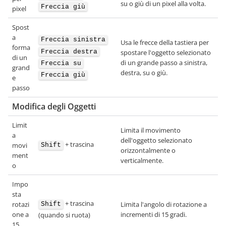
su o giù di un pixel alla volta.
Freccia giù
pixel
Spost
a
Freccia sinistra
Usa le frecce della tastiera per
forma
Freccia destra
spostare l'oggetto selezionato
di un
di un grande passo a sinistra,
Freccia su
grand
destra, su o giù.
Freccia giù
e
passo
Modifica degli Oggetti
Limit
Limita il movimento
a
dell'oggetto selezionato
+ trascina
movi
Shift
orizzontalmente o
ment
verticalmente.
o
Impo
sta
+ trascina
rotazi
Limita l'angolo di rotazione a
Shift
one a
incrementi di 15 gradi.
(quando si ruota)
15