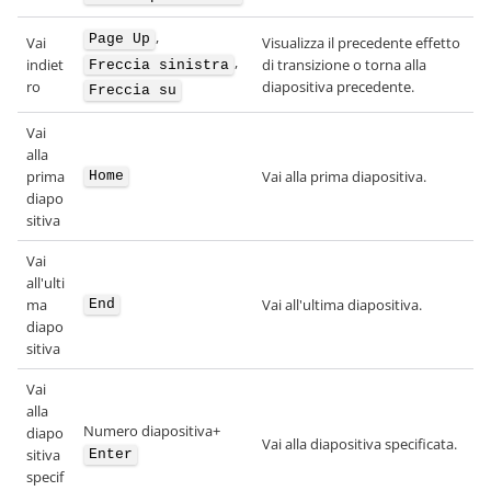
,
Page Up
Vai
Visualizza il precedente effetto
,
indiet
di transizione o torna alla
Freccia sinistra
ro
diapositiva precedente.
Freccia su
Vai
alla
prima
Vai alla prima diapositiva.
Home
diapo
sitiva
Vai
all'ulti
ma
Vai all'ultima diapositiva.
End
diapo
sitiva
Vai
alla
Numero diapositiva+
diapo
Vai alla diapositiva specificata.
sitiva
Enter
specif