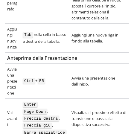
nella prima cella. Se è vuota,
parag
sposta il cursore all'inizio,
rafo
altrimenti seleziona il
contenuto della cella.
Aggiu
nella cella in basso
ngi
Aggiungi una nuova riga in
Tab
nuov
fondo alla tabella.
a destra della tabella.
a riga
Anteprima della Presentazione
Avvia
una
Avvia una presentazione
+
prese
Ctrl
F5
dall'inizio.
ntazi
one
,
Enter
,
Page Down
Vai
Visualizza il prossimo effetto di
,
avant
transizione o passa alla
Freccia destra
i
diapositiva successiva.
,
Freccia giù
Barra spaziatrice