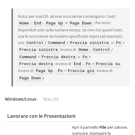
Nota: per macOS, alcune scorciatoie contengono i tasti
,
,
e
che sono
Home
End
Page Up
Page Down
disponibili solo sulla tastiera estesa. Se non hai questi tasti,
usa le scorciatoie da tastiera specificate sopra (ad esempio,
usa
/
+
o
+
Control
Command
Freccia sinistra
Fn
invece di
,
/
Freccia sinistra
Home
Control
+
o
+
Command
Freccia destra
Fn
invece di
,
+
Freccia destra
End
Fn
Freccia su
invece di
,
+
invece di
Page Up
Fn
Freccia giù
).
Page Down
Windows/Linux
Mac OS
Lavorare con le Presentazioni
Apri il pannello
File
per salvare,
scaricare, stampare la