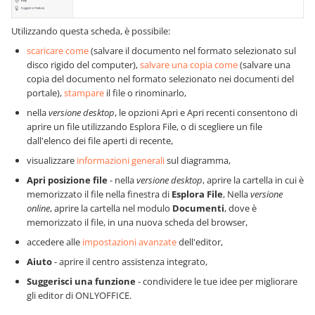
Utilizzando questa scheda, è possibile:
scaricare come
(salvare il documento nel formato selezionato sul
disco rigido del computer),
salvare una copia come
(salvare una
copia del documento nel formato selezionato nei documenti del
portale),
stampare
il file o rinominarlo,
nella
versione desktop
, le opzioni Apri e Apri recenti consentono di
aprire un file utilizzando Esplora File, o di scegliere un file
dall'elenco dei file aperti di recente,
visualizzare
informazioni generali
sul diagramma,
Apri posizione file
-
nella
versione desktop
, aprire la cartella in cui è
memorizzato il file nella finestra di
Esplora File
,
Nella
versione
online
, aprire la cartella nel modulo
Documenti
, dove è
memorizzato il file, in una nuova scheda del browser,
accedere alle
impostazioni avanzate
dell'editor,
Aiuto
- aprire il centro assistenza integrato,
Suggerisci una funzione
- condividere le tue idee per migliorare
gli editor di ONLYOFFICE.