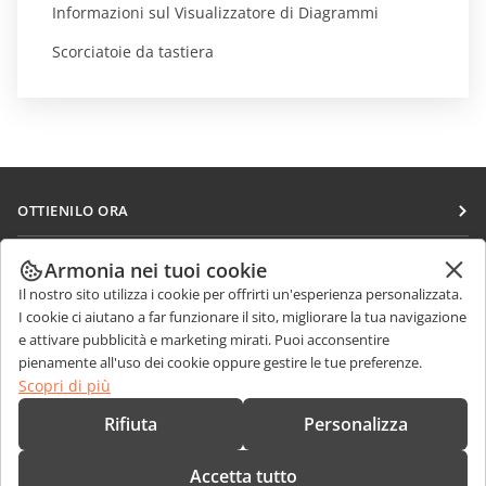
Informazioni sul Visualizzatore di Diagrammi
Scorciatoie da tastiera
OTTIENILO ORA
Docs
COLLABORA
Armonia nei tuoi cookie
DocSpace
Il nostro sito utilizza i cookie per offrirti un'esperienza personalizzata.
Per i contributori
RICEVI NOTIZIE
I cookie ci aiutano a far funzionare il sito, migliorare la tua navigazione
Workspace
Per i traduttori
e attivare pubblicità e marketing mirati. Puoi acconsentire
Blog
Connettori
pienamente all'uso dei cookie oppure gestire le tue preferenze.
RICEVI AIUTO
Per gli influencer
Scopri di più
App desktop
Forum
Offerte di lavoro
CONTATTACI
Rifiuta
Personalizza
App mobili
Corsi di formazione
Domande sulle vendite
sales@onlyoffice.com
onlyoffice.com
Accetta tutto
Webinar