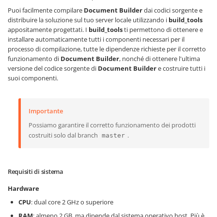
Puoi facilmente compilare
Document Builder
dai codici sorgente e
distribuire la soluzione sul tuo server locale utilizzando i
build_tools
appositamente progettati. I
build_tools
ti permettono di ottenere e
installare automaticamente tutti i componenti necessari per il
processo di compilazione, tutte le dipendenze richieste per il corretto
funzionamento di
Document Builder
, nonché di ottenere l'ultima
versione del codice sorgente di
Document Builder
e costruire tutti i
suoi componenti.
Importante
Possiamo garantire il corretto funzionamento dei prodotti
costruiti solo dal branch
.
master
Requisiti di sistema
Hardware
CPU
: dual core 2 GHz o superiore
RAM
: almeno 2 GB, ma dipende dal sistema operativo host. Più è