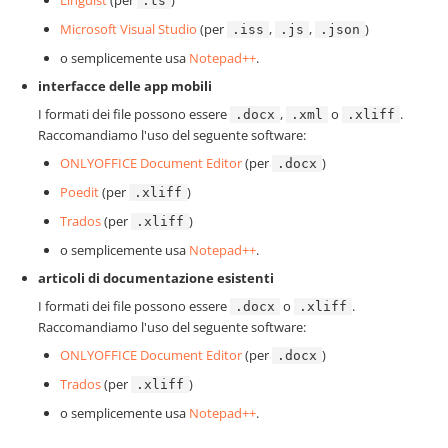
Linguist
(per
)
.ts
Microsoft Visual Studio
(per
,
,
)
.iss
.js
.json
o semplicemente usa
Notepad++
.
interfacce delle app mobili
I formati dei file possono essere
,
o
.
.docx
.xml
.xliff
Raccomandiamo l'uso del seguente software:
ONLYOFFICE Document Editor
(per
)
.docx
Poedit
(per
)
.xliff
Trados
(per
)
.xliff
o semplicemente usa
Notepad++
.
articoli di documentazione esistenti
I formati dei file possono essere
o
.
.docx
.xliff
Raccomandiamo l'uso del seguente software:
ONLYOFFICE Document Editor
(per
)
.docx
Trados
(per
)
.xliff
o semplicemente usa
Notepad++
.