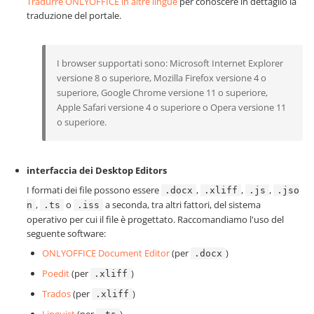
Tradurre ONLYOFFICE in altre lingue
per conoscere in dettaglio la
traduzione del portale.
I browser supportati sono: Microsoft Internet Explorer
versione 8 o superiore, Mozilla Firefox versione 4 o
superiore, Google Chrome versione 11 o superiore,
Apple Safari versione 4 o superiore o Opera versione 11
o superiore.
interfaccia dei Desktop Editors
I formati dei file possono essere
,
,
,
.docx
.xliff
.js
.jso
,
o
a seconda, tra altri fattori, del sistema
n
.ts
.iss
operativo per cui il file è progettato. Raccomandiamo l'uso del
seguente software:
ONLYOFFICE Document Editor
(per
)
.docx
Poedit
(per
)
.xliff
Trados
(per
)
.xliff