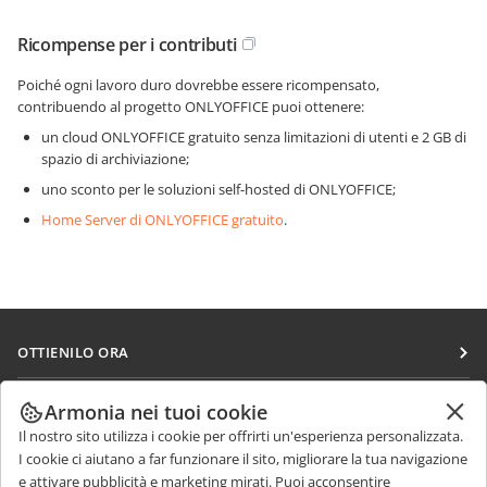
Ricompense per i contributi
Poiché ogni lavoro duro dovrebbe essere ricompensato,
contribuendo al progetto ONLYOFFICE puoi ottenere:
un cloud ONLYOFFICE gratuito senza limitazioni di utenti e 2 GB di
spazio di archiviazione;
uno sconto per le soluzioni self-hosted di ONLYOFFICE;
Home Server di ONLYOFFICE gratuito
.
OTTIENILO ORA
Docs
COLLABORA
Armonia nei tuoi cookie
DocSpace
Il nostro sito utilizza i cookie per offrirti un'esperienza personalizzata.
Per i contributori
RICEVI NOTIZIE
I cookie ci aiutano a far funzionare il sito, migliorare la tua navigazione
Workspace
Per i traduttori
e attivare pubblicità e marketing mirati. Puoi acconsentire