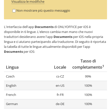
Visualizza le modifiche
Non mostrare più questo messaggio
L'interfaccia dell'app
Documents
di ONLYOFFICE per iOS è
disponibile in
6
lingue. L'elenco cambia man mano che nuovi
traduttori desiderano avere l'app
Documents
per iOS nella propria
lingua e ci aiutano partecipando alla traduzione. Di seguito è riportata
la tabella di tutte le lingue attualmente disponibili per l'app
Documents
per iOS:
Tasso di
1
Lingua
Locale
completamento
Czech
cs-CZ
99%
English
en-US
100%
French
fr-FR
100%
German
de-DE
100%