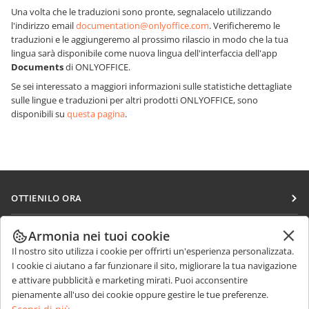
Una volta che le traduzioni sono pronte, segnalacelo utilizzando
l'indirizzo email
documentation@onlyoffice.com
. Verificheremo le
traduzioni e le aggiungeremo al prossimo rilascio in modo che la tua
lingua sarà disponibile come nuova lingua dell'interfaccia dell'app
Documents
di ONLYOFFICE.
Se sei interessato a maggiori informazioni sulle statistiche dettagliate
sulle lingue e traduzioni per altri prodotti ONLYOFFICE, sono
disponibili su
questa pagina
.
OTTIENILO ORA
Docs
COLLABORA
Armonia nei tuoi cookie
DocSpace
Il nostro sito utilizza i cookie per offrirti un'esperienza personalizzata.
Per i contributori
RICEVI NOTIZIE
I cookie ci aiutano a far funzionare il sito, migliorare la tua navigazione
Workspace
Per i traduttori
e attivare pubblicità e marketing mirati. Puoi acconsentire
Blog
Connettori
pienamente all'uso dei cookie oppure gestire le tue preferenze.
RICEVI AIUTO
Per gli influencer