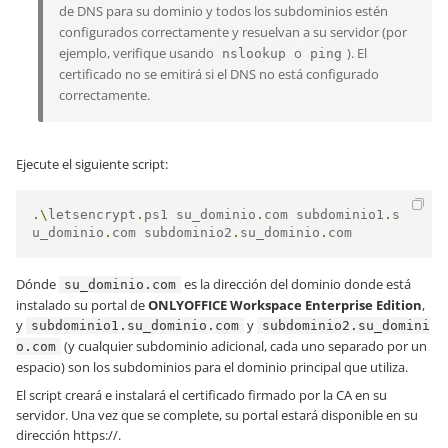
de DNS para su dominio y todos los subdominios estén
configurados correctamente y resuelvan a su servidor (por
ejemplo, verifique usando
o
). El
nslookup
ping
certificado no se emitirá si el DNS no está configurado
correctamente.
Ejecute el siguiente script:
.\
letsencrypt
.
ps1 su_dominio
.
com subdominio1
.
s
u_dominio
.
com subdominio2
.
su_dominio
.
com
Dónde
es la dirección del dominio donde está
su_dominio.com
instalado su portal de
ONLYOFFICE Workspace Enterprise Edition
,
y
y
subdominio1.su_dominio.com
subdominio2.su_domini
(y cualquier subdominio adicional, cada uno separado por un
o.com
espacio) son los subdominios para el dominio principal que utiliza.
El script creará e instalará el certificado firmado por la CA en su
servidor. Una vez que se complete, su portal estará disponible en su
dirección
https://
.