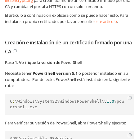
letsencrypt.org
para crear fácilmente un certificado firmado por una
CA y cambiar el portal a HTTPS con un solo comando.
El artículo a continuación explicará cómo se puede hacer esto. Para
instalar su propio certificado, por favor consulte
este artículo
.
Creación e instalación de un certificado firmado por una
CA
Paso 1. Verifique la versión de PowerShell
Necesita tener
PowerShell versión 5.1
o posterior instalado en su
computadora. Por defecto, PowerShell está instalado en la siguiente
ruta:
C
:
\Windows\System32\WindowsPowerShell\v
1.0
\pow
ershell
.
exe
Para verificar su versión de PowerShell, abra PowerShell y ejecute:
$PSVersionTable
.
PSVersion