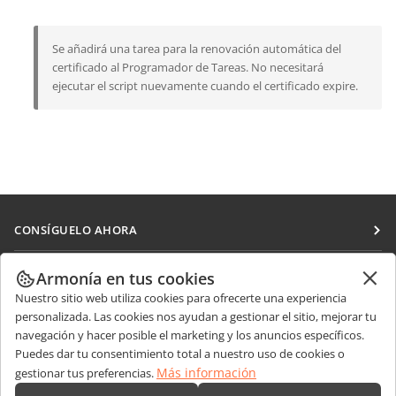
Se añadirá una tarea para la renovación automática del
certificado al Programador de Tareas. No necesitará
ejecutar el script nuevamente cuando el certificado expire.
CONSÍGUELO AHORA
Docs
COLABORAR
Armonía en tus cookies
DocSpace
Nuestro sitio web utiliza cookies para ofrecerte una experiencia
Para colaboradores
RECIBIR NOTICIAS
personalizada. Las cookies nos ayudan a gestionar el sitio, mejorar tu
Workspace
Para traductores
navegación y hacer posible el marketing y los anuncios específicos.
Blog
Conectores
Puedes dar tu consentimiento total a nuestro uso de cookies o
OBTENER AYUDA
Para influencers
Más información
gestionar tus preferencias.
Aplicaciones de escritorio
Foro
Vacantes