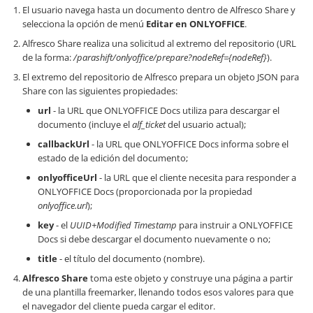
El usuario navega hasta un documento dentro de Alfresco Share y
selecciona la opción de menú
Editar en ONLYOFFICE
.
Alfresco Share realiza una solicitud al extremo del repositorio (URL
de la forma:
/parashift/onlyoffice/prepare?nodeRef={nodeRef}
).
El extremo del repositorio de Alfresco prepara un objeto JSON para
Share con las siguientes propiedades:
url
- la URL que ONLYOFFICE Docs utiliza para descargar el
documento (incluye el
alf_ticket
del usuario actual);
callbackUrl
- la URL que ONLYOFFICE Docs informa sobre el
estado de la edición del documento;
onlyofficeUrl
- la URL que el cliente necesita para responder a
ONLYOFFICE Docs (proporcionada por la propiedad
onlyoffice.url
);
key
- el
UUID+Modified Timestamp
para instruir a ONLYOFFICE
Docs si debe descargar el documento nuevamente o no;
title
- el título del documento (nombre).
Alfresco Share
toma este objeto y construye una página a partir
de una plantilla freemarker, llenando todos esos valores para que
el navegador del cliente pueda cargar el editor.