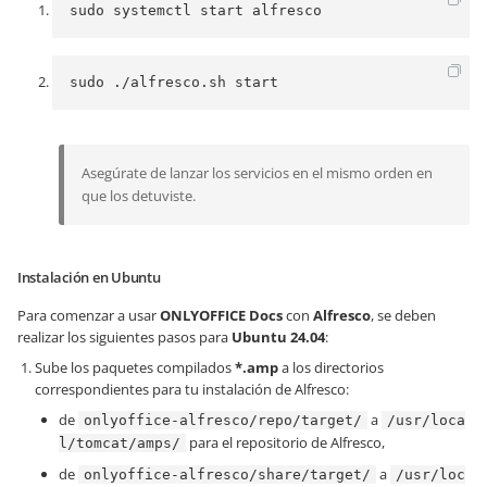
sudo systemctl start alfresco
sudo ./alfresco.sh start
Asegúrate de lanzar los servicios en el mismo orden en
que los detuviste.
Instalación en Ubuntu
Para comenzar a usar
ONLYOFFICE Docs
con
Alfresco
, se deben
realizar los siguientes pasos para
Ubuntu 24.04
:
Sube los paquetes compilados
*.amp
a los directorios
correspondientes para tu instalación de Alfresco:
de
a
onlyoffice-alfresco/repo/target/
/usr/loca
para el repositorio de Alfresco,
l/tomcat/amps/
de
a
onlyoffice-alfresco/share/target/
/usr/loc