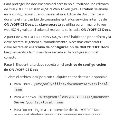
Para proteger los documentos del acceso no autorizado, los editores
de ONLYOFFICE utilizan el JSON Web Token (JWT). El
token
se añade
en la configuración cuando se inicializa el Editor de Documentos y
durante el intercambio de comandos entre los servicios internos de
ONLYOFFICE Docs
. La
clave secreta
se utiliza para firmar el token
web JSON y validar el token al realizar la solicitud a
ONLYOFFICE Docs
.
A partir de ONLYOFFICE Docs
v7.2
, JWT está habilitado por defecto y la
clave secreta se genera automáticamente. Necesitas encontrar tu
clave secreta en el
archivo de configuración de ONLYOFFICE Docs
,
luego especifica la misma clave secreta en la configuración del
conector.
Paso 1
: Encuentra tu clave secreta en el
archivo de configuración
de ONLYOFFICE Docs
Abre el archivo local.json con cualquier editor de texto disponible.
Para Linux -
/etc/onlyoffice/documentserver/local.
json
Para Windows -
%ProgramFiles%\ONLYOFFICE\Document
Server\config\local.json
Para Docker - ingresa al contenedor de ONLYOFFICE Docs
usando el
docker exec -it <containerID> bash