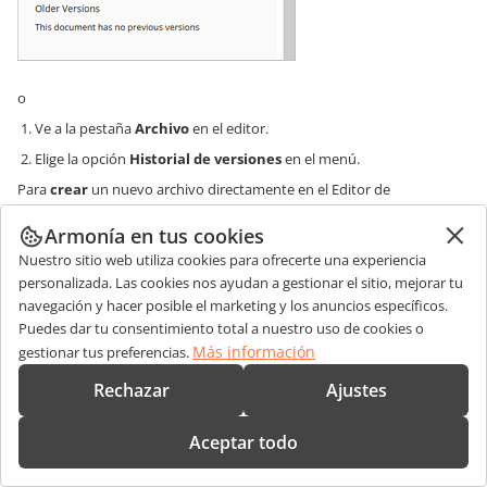
o
Ve a la pestaña
Archivo
en el editor.
Elige la opción
Historial de versiones
en el menú.
Para
crear
un nuevo archivo directamente en el Editor de
Documentos:
Armonía en tus cookies
Abre la pestaña
Archivo
.
Nuestro sitio web utiliza cookies para ofrecerte una experiencia
Haz clic en la opción
Crear nuevo
.
personalizada. Las cookies nos ayudan a gestionar el sitio, mejorar tu
Se abrirá un nuevo archivo
en una nueva pestaña.
.docx
navegación y hacer posible el marketing y los anuncios específicos.
Puedes dar tu consentimiento total a nuestro uso de cookies o
Para crear
plantillas personalizadas
:
Más información
gestionar tus preferencias.
Inicia sesión en tu portal de Alfresco como administrador que lo
creó.
Rechazar
Ajustes
Ve a
Mis archivos
->
Diccionario de Datos
->
Plantillas de Nodo
.
Aceptar todo
Agrega plantillas personalizadas en los formatos disponibles:
.doc
,
,
.
x
.xlsx
.pptx