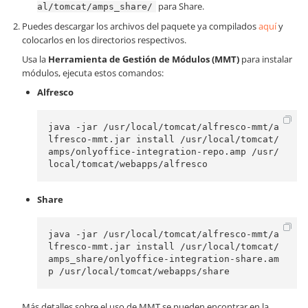
para Share.
al/tomcat/amps_share/
Puedes descargar los archivos del paquete ya compilados
aquí
y
colocarlos en los directorios respectivos.
Usa la
Herramienta de Gestión de Módulos (MMT)
para instalar
módulos, ejecuta estos comandos:
Alfresco
java -jar /usr/local/tomcat/alfresco-mmt/a
lfresco-mmt.jar install /usr/local/tomcat/
amps/onlyoffice-integration-repo.amp /usr/
local/tomcat/webapps/alfresco
Share
java -jar /usr/local/tomcat/alfresco-mmt/a
lfresco-mmt.jar install /usr/local/tomcat/
amps_share/onlyoffice-integration-share.am
p /usr/local/tomcat/webapps/share
Más detalles sobre el uso de MMT se pueden encontrar en la