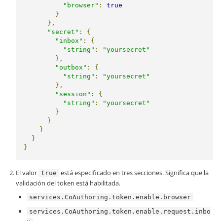
"browser"
:
true
}
},
"secret"
:
{
"inbox"
:
{
"string"
:
"yoursecret"
},
"outbox"
:
{
"string"
:
"yoursecret"
},
"session"
:
{
"string"
:
"yoursecret"
}
}
}
}
}
El valor
está especificado en tres secciones. Significa que la
true
validación del token está habilitada.
services.CoAuthoring.token.enable.browser
services.CoAuthoring.token.enable.request.inbo