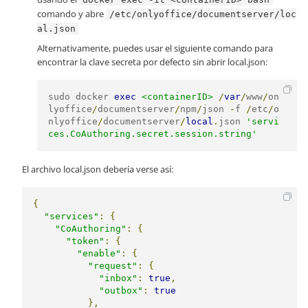
comando y abre
/etc/onlyoffice/documentserver/loc
al.json
Alternativamente, puedes usar el siguiente comando para
encontrar la clave secreta por defecto sin abrir local.json:
sudo docker 
exec
<containerID>
/
var
/
www
/
on
lyoffice
/
documentserver
/
npm
/
json 
-
f 
/
etc
/
o
nlyoffice
/
documentserver
/
local
.
json 
'servi
ces.CoAuthoring.secret.session.string'
El archivo local.json debería verse así:
{
"services"
:
{
"CoAuthoring"
:
{
"token"
:
{
"enable"
:
{
"request"
:
{
"inbox"
:
true
,
"outbox"
:
true
},