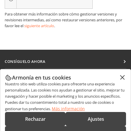
Para obtener más información sobre cómo gestionar versiones y
revisiones intermedias, así como restaurar versiones anteriores, por
favor lee el
siguiente artículo
.
CONSÍGUELO AHORA
Docs
COLABORAR
Armonía en tus cookies
DocSpace
Nuestro sitio web utiliza cookies para ofrecerte una experiencia
Para colaboradores
RECIBIR NOTICIAS
personalizada. Las cookies nos ayudan a gestionar el sitio, mejorar tu
Workspace
Para traductores
navegación y hacer posible el marketing y los anuncios específicos.
Blog
Conectores
Puedes dar tu consentimiento total a nuestro uso de cookies o
OBTENER AYUDA
Para influencers
Más información
gestionar tus preferencias.
Aplicaciones de escritorio
Foro
Vacantes
CONTÁCTENOS
Rechazar
Ajustes
Aplicaciones móviles
Cursos de formación
Preguntas de ventas
sales@onlyoffice.com