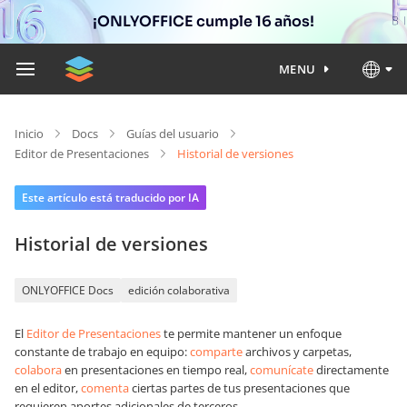
¡ONLYOFFICE cumple 16 años!
MENU
Inicio
Docs
Guías del usuario
Editor de Presentaciones
Historial de versiones
Este artículo está traducido por IA
Historial de versiones
ONLYOFFICE Docs
edición colaborativa
El
Editor de Presentaciones
te permite mantener un enfoque
constante de trabajo en equipo:
comparte
archivos y carpetas,
colabora
en presentaciones en tiempo real,
comunícate
directamente
en el editor,
comenta
ciertas partes de tus presentaciones que
requieren aportes adicionales de terceros.