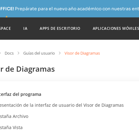
FFICE!
Prepárate para el nuevo año académico con nuestras ent
SPACE
IA
APPS DE ESCRITORIO
APLICACIONES MÓVILE
Docs
Guías del usuario
Visor de Diagramas
or de Diagramas
terfaz del programa
esentación de la interfaz de usuario del Visor de Diagramas
staña Archivo
staña Vista