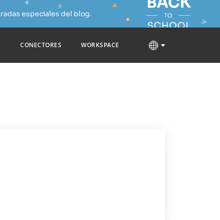
radas especiales del blog.
S
CONECTORES
WORKSPACE