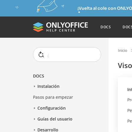
¡Vuelta al cole con ONLYO
DOCS
DOC
Inicio
Vis
DOCS
Instalación
In
Pasos para empezar
Pr
Configuración
Pe
Guías del usuario
Pe
Desarrollo