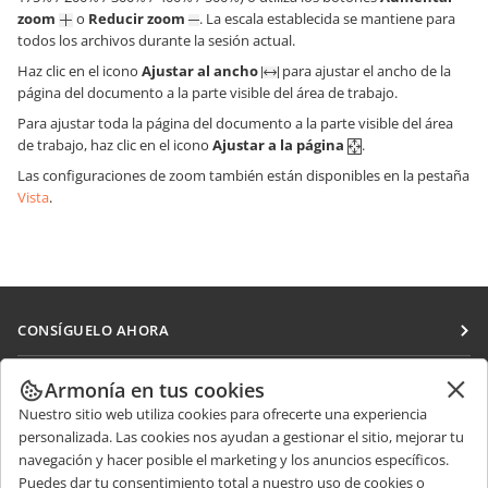
zoom
o
Reducir zoom
. La escala establecida se mantiene para
todos los archivos durante la sesión actual.
Haz clic en el icono
Ajustar al ancho
para ajustar el ancho de la
página del documento a la parte visible del área de trabajo.
Para ajustar toda la página del documento a la parte visible del área
de trabajo, haz clic en el icono
Ajustar a la página
.
Las configuraciones de zoom también están disponibles en la pestaña
Vista
.
CONSÍGUELO AHORA
Docs
COLABORAR
Armonía en tus cookies
DocSpace
Nuestro sitio web utiliza cookies para ofrecerte una experiencia
Para colaboradores
RECIBIR NOTICIAS
personalizada. Las cookies nos ayudan a gestionar el sitio, mejorar tu
Workspace
Para traductores
navegación y hacer posible el marketing y los anuncios específicos.
Blog
Conectores
Puedes dar tu consentimiento total a nuestro uso de cookies o
OBTENER AYUDA