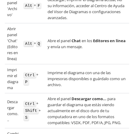
panel
+
su información, acceder al Centro de Ayuda
Alt
F
'Archi
del Visor de Diagramas o configuraciones
vo'
avanzadas.
Abrir
panel
'Chat'
Abre el panel
Chat
en los
Editores en línea
+
Alt
Q
(Edito
y envía un mensaje.
res en
línea)
Impri
Imprime el diagrama con una de las
+
Ctrl
mir el
impresoras disponibles o guárdalo como un
diagra
P
archivo.
ma
Abre el panel
Descargar como...
para
Desca
+
Ctrl
guardar el diagrama que estás viendo
rgar
+
actualmente en el disco duro de tu
Shift
como.
computadora en uno de los formatos
S
..
compatibles: VSDX, PDF, PDF/A, JPG, PNG.
Cambi