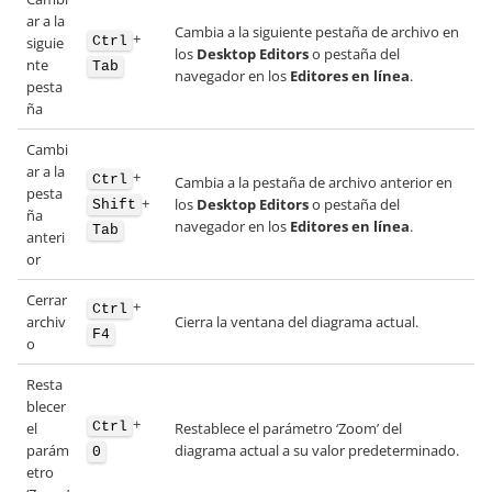
ar a la
Cambia a la siguiente pestaña de archivo en
+
Ctrl
siguie
los
Desktop Editors
o pestaña del
nte
Tab
navegador en los
Editores en línea
.
pesta
ña
Cambi
ar a la
+
Ctrl
Cambia a la pestaña de archivo anterior en
pesta
+
los
Desktop Editors
o pestaña del
Shift
ña
navegador en los
Editores en línea
.
Tab
anteri
or
Cerrar
+
Ctrl
archiv
Cierra la ventana del diagrama actual.
F4
o
Resta
blecer
+
Ctrl
el
Restablece el parámetro ‘Zoom’ del
parám
diagrama actual a su valor predeterminado.
0
etro