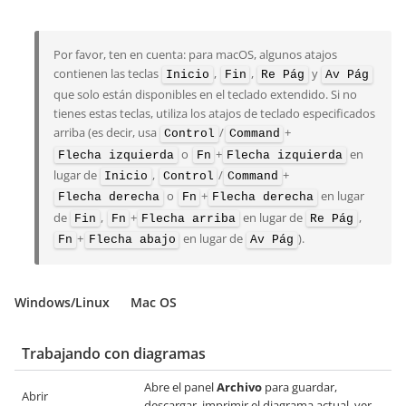
Por favor, ten en cuenta: para macOS, algunos atajos
contienen las teclas
,
,
y
Inicio
Fin
Re Pág
Av Pág
que solo están disponibles en el teclado extendido. Si no
tienes estas teclas, utiliza los atajos de teclado especificados
arriba (es decir, usa
/
+
Control
Command
o
+
en
Flecha izquierda
Fn
Flecha izquierda
lugar de
,
/
+
Inicio
Control
Command
o
+
en lugar
Flecha derecha
Fn
Flecha derecha
de
,
+
en lugar de
,
Fin
Fn
Flecha arriba
Re Pág
+
en lugar de
).
Fn
Flecha abajo
Av Pág
Windows/Linux
Mac OS
Trabajando con diagramas
Abre el panel
Archivo
para guardar,
Abrir
descargar, imprimir el diagrama actual, ver