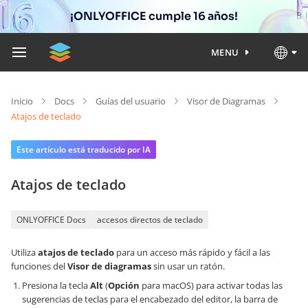
¡ONLYOFFICE cumple 16 años!
MENU
Inicio
Docs
Guías del usuario
Visor de Diagramas
Atajos de teclado
Este artículo está traducido por IA
Atajos de teclado
ONLYOFFICE Docs
accesos directos de teclado
Utiliza
atajos de teclado
para un acceso más rápido y fácil a las
funciones del
Visor de diagramas
sin usar un ratón.
Presiona la tecla
Alt
(
Opción
para macOS) para activar todas las
sugerencias de teclas para el encabezado del editor, la barra de