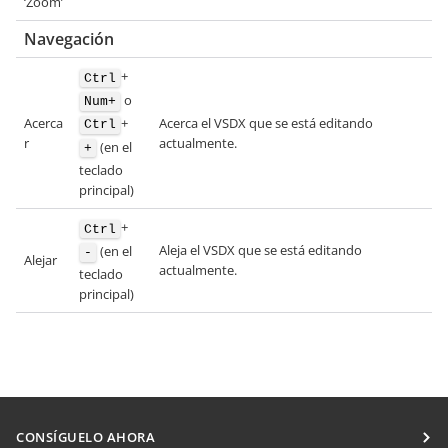
‘Zoom’
Navegación
+
Ctrl
o
Num+
+
Acerca
Acerca el VSDX que se está editando
Ctrl
r
actualmente.
(en el
+
teclado
principal)
+
Ctrl
Aleja el VSDX que se está editando
(en el
-
Alejar
actualmente.
teclado
principal)
CONSÍGUELO AHORA