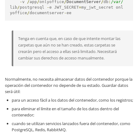
-
v 
/
app
/
onlyoffice
/
DocumentServer
/
db
:
/var/
lib
/
postgresql 
-
e JWT_SECRET
=
my_jwt_secret onl
yoffice
/
documentserver
-
ee
Tenga en cuenta que, en caso de que intente montar las
carpetas que aún no se han creado, estas carpetas se
crearán pero el acceso a ellas será limitado. Necesitará
cambiar sus derechos de acceso manualmente.
Normalmente, no necesita almacenar datos del contenedor porque la
operación del contenedor no depende de su estado. Guardar datos
será útil:
para un acceso fácil a los datos del contenedor, como los registros;
para eliminar el límite en el tamaño de los datos dentro del
contenedor;
cuando se utilizan servicios lanzados fuera del contenedor, como
PostgreSQL, Redis, RabbitMQ.