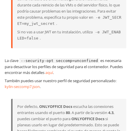
durante cada reinicio de las VMs o del servidor físico, lo que
podría causar problemas en las integraciones. Para evitar
este problema, especifica tu propio valor en
-e JWT_SECR
.
ET=my_jwt_secret
Si no vas a usar JWT en tu instalación, utiliza
-e JWT_ENAB
.
LED=false
La clave
es necesaria
--security-opt seccomp=unconfined
para desactivar los perfiles de seguridad para el contenedor. Puedes
encontrar más detalles
aquí
.
También puedes usar nuestro perfil de seguridad personalizado:
kylin-seccomp7.json
.
Por defecto,
ONLYOFFICE Docs
escucha las conexiones
entrantes usando el puerto
80
. A partir de la versión
4.3
,
puedes cambiar el puerto para
ONLYOFFICE Docs
si
planeas usarlo en lugar del predeterminado. Esto se puede