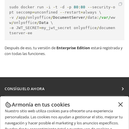
sudo docker run 
-
i 
-
t 
-
d 
-
p 
80
:
80
--
security
-
o
pt seccomp
=
unconfined 
--
restart
=
-
v 
/
app
/
onlyoffice
/
DocumentServer
/
data
:
/var/
ww
w
/
onlyoffice
/
Data
-
e JWT_SECRET
=
my_jwt_secret onlyoffice
/
documen
tserver
-
ee
Después de eso, tu versión de
Enterprise Edition
estará registrada y
con todas las funciones.
CONSÍGUELO AHORA
Docs
COLABORAR
Armonía en tus cookies
DocSpace
Nuestro sitio web utiliza cookies para ofrecerte una experiencia
Para colaboradores
RECIBIR NOTICIAS
personalizada. Las cookies nos ayudan a gestionar el sitio, mejorar tu
Workspace
Para traductores
navegación y hacer posible el marketing y los anuncios específicos.
Blog
Conectores