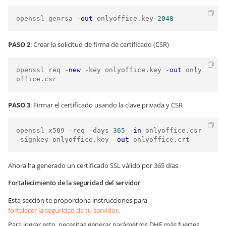
openssl genrsa 
-
out
 onlyoffice
.
key 
2048
PASO 2
: Crear la solicitud de firma de certificado (CSR)
openssl req 
-
new
-
key onlyoffice
.
key 
-
out
 only
office
.
csr
PASO 3
: Firmar el certificado usando la clave privada y CSR
openssl x509 
-
req 
-
days 
365
-
in
 onlyoffice
.
csr 
-
signkey onlyoffice
.
key 
-
out
 onlyoffice
.
crt
Ahora ha generado un certificado SSL válido por 365 días.
Fortalecimiento de la seguridad del servidor
Esta sección te proporciona instrucciones para
fortalecer la seguridad de tu servidor
.
Para lograr esto, necesitas generar parámetros DHE más fuertes.