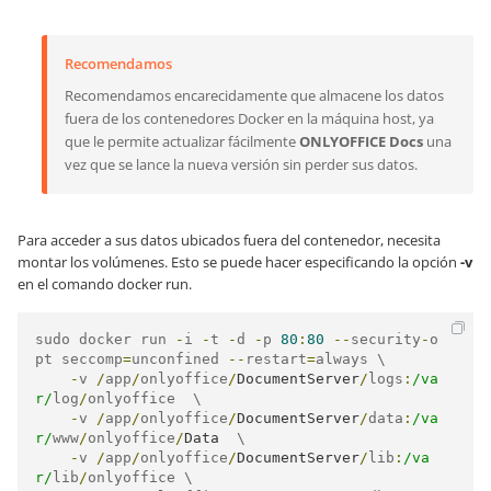
Recomendamos
Recomendamos encarecidamente que almacene los datos
fuera de los contenedores Docker en la máquina host, ya
que le permite actualizar fácilmente
ONLYOFFICE Docs
una
vez que se lance la nueva versión sin perder sus datos.
Para acceder a sus datos ubicados fuera del contenedor, necesita
montar los volúmenes. Esto se puede hacer especificando la opción
-v
en el comando docker run.
sudo docker run 
-
i 
-
t 
-
d 
-
p 
80
:
80
--
security
-
o
pt seccomp
=
unconfined 
--
restart
=
always \

-
v 
/
app
/
onlyoffice
/
DocumentServer
/
logs
:
/va
r/
log
/
onlyoffice  \

-
v 
/
app
/
onlyoffice
/
DocumentServer
/
data
:
/va
r/
www
/
onlyoffice
/
Data
  \

-
v 
/
app
/
onlyoffice
/
DocumentServer
/
lib
:
/va
r/
lib
/
onlyoffice \
