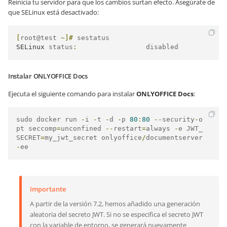
Reinicia tu servidor para que los cambios surtan efecto. Asegúrate de
que SELinux está desactivado:
[
root@test 
~]#
SELinux
 status
:
                 disabled
Instalar ONLYOFFICE Docs
Ejecuta el siguiente comando para instalar
ONLYOFFICE Docs
:
sudo docker run 
-
i 
-
t 
-
d 
-
p 
80
:
80
--
security
-
o
pt seccomp
=
unconfined 
--
restart
=
always 
-
e JWT_
SECRET
=
my_jwt_secret onlyoffice
/
documentserver
-
ee
Importante
A partir de la versión 7.2, hemos añadido una generación
aleatoria del secreto JWT. Si no se especifica el secreto JWT
con la variable de entorno, se generará nuevamente