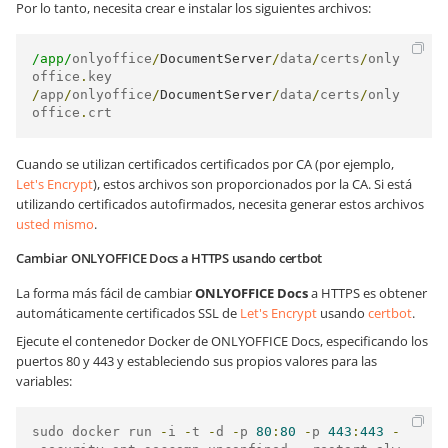
Por lo tanto, necesita crear e instalar los siguientes archivos:
/app/
onlyoffice
/
DocumentServer
/
data
/
certs
/
only
office
.
/
app
/
onlyoffice
/
DocumentServer
/
data
/
certs
/
only
office
.
crt
Cuando se utilizan certificados certificados por CA (por ejemplo,
Let's Encrypt
), estos archivos son proporcionados por la CA. Si está
utilizando certificados autofirmados, necesita generar estos archivos
usted mismo
.
Cambiar ONLYOFFICE Docs a HTTPS usando certbot
La forma más fácil de cambiar
ONLYOFFICE Docs
a HTTPS es obtener
automáticamente certificados SSL de
Let's Encrypt
usando
certbot
.
Ejecute el contenedor Docker de ONLYOFFICE Docs, especificando los
puertos 80 y 443 y estableciendo sus propios valores para las
variables:
sudo docker run 
-
i 
-
t 
-
d 
-
p 
80
:
80
-
p 
443
:
443
-