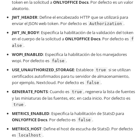
token en la solicitud a
ONLYOFFICE Docs
. Por defecto es un valor
aleatorio.
JWT_HEADER
: Define el encabezado HTTP que se utilizará para
enviar el JSON web token. Por defecto es
.
Authorization
JWT_IN_BODY
: Especifica la habilitación de la validación del token
en el cuerpo de la solicitud a
ONLYOFFICE Docs
. Por defecto es
f
.
alse
WOPI_ENABLED
: Especifica la habilitación de los manejadores
wopi. Por defecto es
.
false
USE_UNAUTHORIZED_STORAGE
: Establece
si se utilizan
true
certificados autofirmados para tu servidor de almacenamiento,
por ejemplo, Nextcloud. Por defecto es
.
false
GENERATE_FONTS
: Cuando es
, regenera la lista de fuentes
true
y las miniaturas de las fuentes, etc. en cada inicio. Por defecto es
.
true
METRICS_ENABLED
: Especifica la habilitación de StatsD para
ONLYOFFICE Docs
. Por defecto es
.
false
METRICS_HOST
: Define el host de escucha de StatsD. Por defecto
es
.
localhost