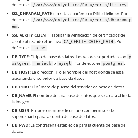
defecto es
.
/var/www/onlyoffice/Data/certs/tls.key
SSL_DHPARAM_PATH
: La ruta al parámetro Diffie-Hellman. Por
defecto es
/var/www/onlyoffice/Data/certs/dhparam.p
.
em
SSL_VERIFY_CLIENT
: Habilitar la verificación de certificados de
cliente utilizando el archivo
. Por
CA_CERTIFICATES_PATH
defecto es
.
false
DB_TYPE
: El tipo de base de datos. Los valores soportados son
p
,
o
. Por defecto es
.
ostgres
mariadb
mysql
postgres
DB_HOST
: La dirección IP o el nombre del host donde se está
ejecutando el servidor de base de datos.
DB_PORT
: El número de puerto del servidor de base de datos.
DB_NAME
: El nombre de una base de datos que se creará al iniciar
la imagen.
DB_USER
: El nuevo nombre de usuario con permisos de
superusuario para la cuenta de base de datos.
DB_PWD
: La contraseña establecida para la cuenta de base de
datos.