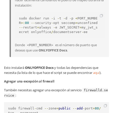
hacer fácilmente cambiando el puerto de mapeo durante la
instalación:
sudo docker run 
-
i 
-
t 
-
d 
-
p 
<
PORT_NUMBE
R
>:
80
--
security
-
opt seccomp
=
unconfined 
--
restart
=
always 
-
e JWT_SECRET
=
my_jwt_s
ecret onlyoffice
/
documentserver
-
ee
Donde
es el número de puerto que
<PORT_NUMBER>
deseas que use
ONLYOFFICE Docs
.
Esto instalará
ONLYOFFICE Docs
y todas las dependencias que
necesita (la lista de lo que hace el script se puede encontrar
aquí
).
Agregar una excepción al firewall
También necesitas agregar una excepción al servicio
firewalld.se
:
rvice
sudo firewall
-
cmd 
--
zone
=
public
--
add
-
port
=
80
/
tcp 
--
permanent
