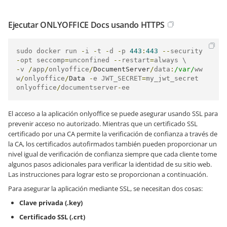
Ejecutar ONLYOFFICE Docs usando HTTPS
sudo docker run 
-
i 
-
t 
-
d 
-
p 
443
:
443
--
security
-
opt seccomp
=
unconfined 
--
restart
=
-
v 
/
app
/
onlyoffice
/
DocumentServer
/
data
:
/var/
ww
w
/
onlyoffice
/
Data
-
e JWT_SECRET
=
my_jwt_secret 
onlyoffice
/
documentserver
-
ee
El acceso a la aplicación onlyoffice se puede asegurar usando SSL para
prevenir acceso no autorizado. Mientras que un certificado SSL
certificado por una CA permite la verificación de confianza a través de
la CA, los certificados autofirmados también pueden proporcionar un
nivel igual de verificación de confianza siempre que cada cliente tome
algunos pasos adicionales para verificar la identidad de su sitio web.
Las instrucciones para lograr esto se proporcionan a continuación.
Para asegurar la aplicación mediante SSL, se necesitan dos cosas:
Clave privada (.key)
Certificado SSL (.crt)