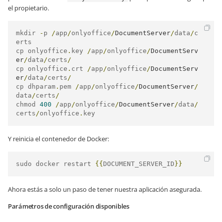
el propietario.
mkdir 
-
p 
/
app
/
onlyoffice
/
DocumentServer
/
data
/
c
erts

cp onlyoffice
.
key 
/
app
/
onlyoffice
/
DocumentServ
er
/
data
/
certs
/
cp onlyoffice
.
crt 
/
app
/
onlyoffice
/
DocumentServ
er
/
data
/
certs
/
cp dhparam
.
pem 
/
app
/
onlyoffice
/
DocumentServer
/
data
/
certs
/
chmod 
400
/
app
/
onlyoffice
/
DocumentServer
/
data
/
certs
/
onlyoffice
.
key
Y reinicia el contenedor de Docker:
sudo docker restart 
{{
DOCUMENT_SERVER_ID
}}
Ahora estás a solo un paso de tener nuestra aplicación asegurada.
Parámetros de configuración disponibles