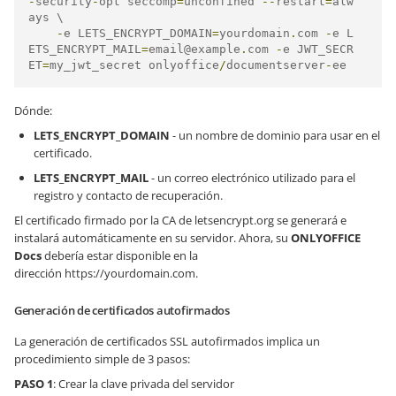
-
security
-
opt seccomp
=
unconfined 
--
restart
=
alw
ays \

-
e LETS_ENCRYPT_DOMAIN
=
yourdomain
.
com 
-
e L
ETS_ENCRYPT_MAIL
=
email@example
.
com 
-
e JWT_SECR
ET
=
my_jwt_secret onlyoffice
/
documentserver
-
ee
Dónde:
LETS_ENCRYPT_DOMAIN
- un nombre de dominio para usar en el
certificado.
LETS_ENCRYPT_MAIL
- un correo electrónico utilizado para el
registro y contacto de recuperación.
El certificado firmado por la CA de letsencrypt.org se generará e
instalará automáticamente en su servidor. Ahora, su
ONLYOFFICE
Docs
debería estar disponible en la
dirección
https://yourdomain.com
.
Generación de certificados autofirmados
La generación de certificados SSL autofirmados implica un
procedimiento simple de 3 pasos:
PASO 1
: Crear la clave privada del servidor