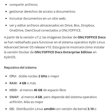
compartir archivos;
gestionar derechos de acceso a documentos;
incrustar documentos en un sitio web;
ver y editar archivos almacenados en Drive, Box, Dropbox,
OneDrive, OwnCloud conectados a ONLYOFFICE.
A partir de la versión v7.2, las imágenes Docker de
ONLYOFFICE Docs
se han rediseñado para funcionar en el sistema operativo Kylin Linux
Advanced Server OS release V10. Esta guía te mostrará cómo instalar
la versión Docker de
ONLYOFFICE Docs
Enterprise Edition
en
KylinOS.
Requisitos del sistema
CPU
doble núcleo
2 GHz
o mejor
RAM
4 GB
o más
HDD
al menos
40 GB
de espacio libre
SWAP
al menos
4 GB
, pero depende del sistema operativo
anfitrión. Más es mejor
OS
Distribución Linux
amd64
con versión de kernel
3.10
o