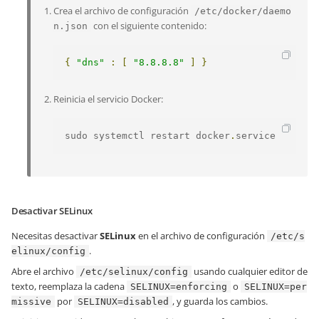
Crea el archivo de configuración
/etc/docker/daemo
con el siguiente contenido:
n.json
{
"dns"
:
[
"8.8.8.8"
]
}
Reinicia el servicio Docker:
sudo systemctl restart docker
.
service
Desactivar SELinux
Necesitas desactivar
SELinux
en el archivo de configuración
/etc/s
.
elinux/config
Abre el archivo
usando cualquier editor de
/etc/selinux/config
texto, reemplaza la cadena
o
SELINUX=enforcing
SELINUX=per
por
, y guarda los cambios.
missive
SELINUX=disabled