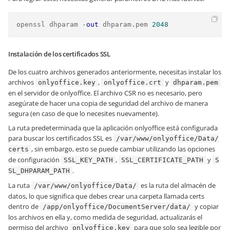
openssl dhparam 
-
out
 dhparam
.
pem 
2048
Instalación de los certificados SSL
De los cuatro archivos generados anteriormente, necesitas instalar los
archivos
,
y
onlyoffice.key
onlyoffice.crt
dhparam.pem
en el servidor de onlyoffice. El archivo CSR no es necesario, pero
asegúrate de hacer una copia de seguridad del archivo de manera
segura (en caso de que lo necesites nuevamente).
La ruta predeterminada que la aplicación onlyoffice está configurada
para buscar los certificados SSL es
/var/www/onlyoffice/Data/
, sin embargo, esto se puede cambiar utilizando las opciones
certs
de configuración
,
y
SSL_KEY_PATH
SSL_CERTIFICATE_PATH
S
.
SL_DHPARAM_PATH
La ruta
es la ruta del almacén de
/var/www/onlyoffice/Data/
datos, lo que significa que debes crear una carpeta llamada certs
dentro de
y copiar
/app/onlyoffice/DocumentServer/data/
los archivos en ella y, como medida de seguridad, actualizarás el
permiso del archivo
para que solo sea legible por
onlyoffice.key