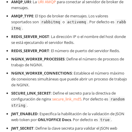
AMQP_URI
: La
URI AMQP
para conectar al servidor de broker de
mensajes.
AMQP_TYPE
: El tipo de broker de mensajes. Los valores
soportados son
o
. Por defecto es
rabbitmq
activemq
rabb
.
itmq
REDIS_SERVER_HOST
: La dirección IP o el nombre del host donde
se está ejecutando el servidor Redis.
REDIS_SERVER_PORT
: El número de puerto del servidor Redis.
NGINX_WORKER_PROCESSES
: Define el número de procesos de
trabajo de NGINX.
NGINX_WORKER_CONNECTIONS
: Establece el número máximo
de conexiones simultáneas que puede abrir un proceso de trabajo
de NGINX.
SECURE_LINK_SECRET
: Define el secreto para la directiva de
configuración de nginx
secure_link_md5
. Por defecto es
random
.
string
JWT_ENABLED
: Especifica la habilitación de la validación de JSON
web token por
ONLYOFFICE Docs
. Por defecto es
.
true
JWT_SECRET
: Define la clave secreta para validar el JSON web