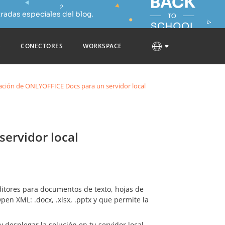
radas especiales del blog.
S
CONECTORES
WORKSPACE
ción de ONLYOFFICE Docs para un servidor local
ervidor local
editores para documentos de texto, hojas de
pen XML: .docx, .xlsx, .pptx y que permite la
y desplegar la solución en tu servidor local