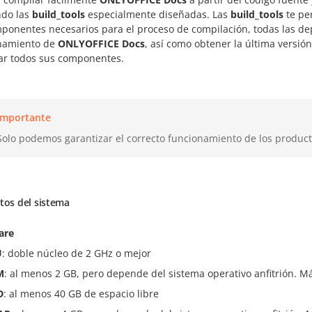
ndo las
build_tools
especialmente diseñadas. Las
build_tools
te pe
mponentes necesarios para el proceso de compilación, todas las de
namiento de
ONLYOFFICE Docs
, así como obtener la última versió
ar todos sus componentes.
Importante
Solo podemos garantizar el correcto funcionamiento de los produc
tos del sistema
are
U
: doble núcleo de 2 GHz o mejor
M
: al menos 2 GB, pero depende del sistema operativo anfitrión. M
D
: al menos 40 GB de espacio libre