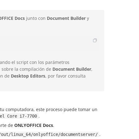
FFICE Docs
junto con
Document Builder
y
tando el script con los parámetros
 sobre la compilación de
Document Builder
,
ón de
Desktop Editors
, por favor consulta
e tu computadora, este proceso puede tomar un
.
el Core i7-7700
arte de
ONLYOFFICE Docs
.
.
/out/linux_64/onlyoffice/documentserver/