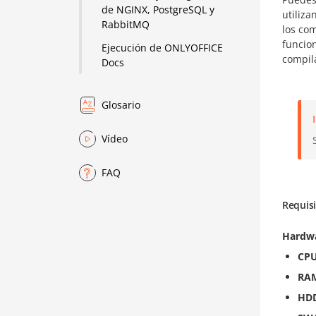
de NGINX, PostgreSQL y
utiliza
RabbitMQ
los co
funcio
Ejecución de ONLYOFFICE
compil
Docs
Glosario
Vídeo
FAQ
Requisi
Hardw
CP
RA
HD