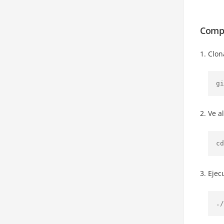
Compi
Clon
gi
Ve a
cd
Ejec
./