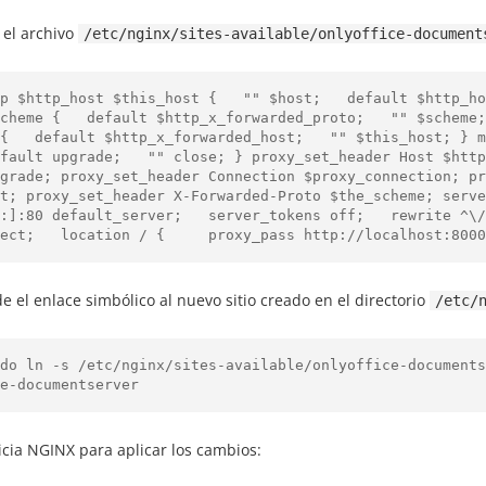
 el archivo
/etc/nginx/sites-available/onlyoffice-document
p $http_host $this_host {   "" $host;   default $http_ho
cheme {   default $http_x_forwarded_proto;   "" $scheme;
{   default $http_x_forwarded_host;   "" $this_host; } ma
fault upgrade;   "" close; } proxy_set_header Host $http
grade; proxy_set_header Connection $proxy_connection; pr
t; proxy_set_header X-Forwarded-Proto $the_scheme; serve
:]:80 default_server;   server_tokens off;   rewrite ^\/
ect;   location / {     proxy_pass http://localhost:8000
e el enlace simbólico al nuevo sitio creado en el directorio
/etc/
do ln -s /etc/nginx/sites-available/onlyoffice-documents
e-documentserver
icia NGINX para aplicar los cambios: