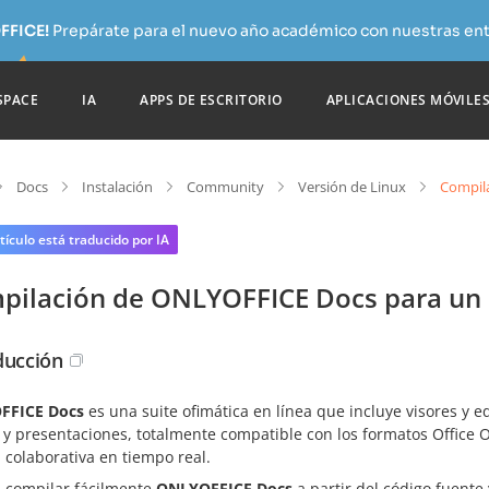
FFICE!
Prepárate para el nuevo año académico con nuestras ent
SPACE
IA
APPS DE ESCRITORIO
APLICACIONES MÓVILE
Docs
Instalación
Community
Versión de Linux
Compila
tículo está traducido por IA
pilación de ONLYOFFICE Docs para un s
ducción
FFICE Docs
es una suite ofimática en línea que incluye visores y 
 y presentaciones, totalmente compatible con los formatos Office O
 colaborativa en tiempo real.
 compilar fácilmente
ONLYOFFICE Docs
a partir del código fuente 