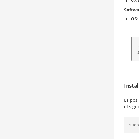
SW
Softwa
OS
:
Insta
Es posi
el sig
sudo