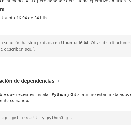
AP
: al menos 4 GB, pero depende del sistema operativo anfitrión. 
re
 Ubuntu 16.04 de 64 bits
La solución ha sido probada en
Ubuntu 16.04
. Otras distribucione
se describen aquí.
lación de dependencias
ble que necesites instalar
Python
y
Git
si aún no están instalados
uiente comando:
 apt-get install -y python3 git