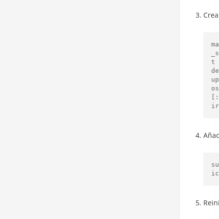
Crea
ma
_s
t 
de
up
os
[:
ir
Añad
su
ic
Rein