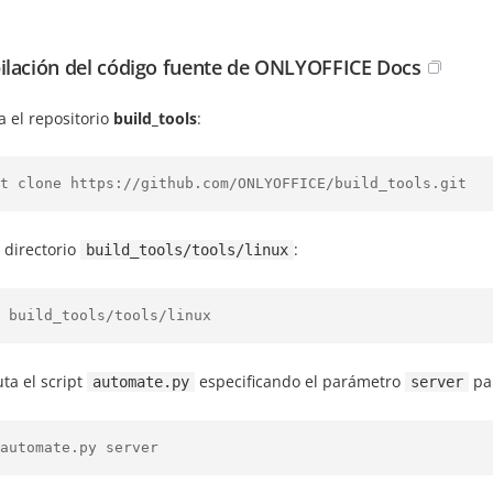
lación del código fuente de ONLYOFFICE Docs
a el repositorio
build_tools
:
t clone https://github.com/ONLYOFFICE/build_tools.git
l directorio
:
build_tools/tools/linux
 build_tools/tools/linux
uta el script
especificando el parámetro
pa
automate.py
server
automate.py server