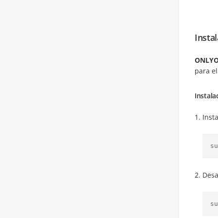
Insta
ONLYO
para e
Instala
Inst
su
Desa
su