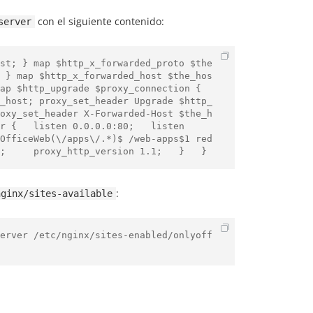
con el siguiente contenido:
server
st; } map $http_x_forwarded_proto $the
 } map $http_x_forwarded_host $the_hos
p $http_upgrade $proxy_connection {   
_host; proxy_set_header Upgrade $http_
oxy_set_header X-Forwarded-Host $the_h
r {   listen 0.0.0.0:80;   listen 
OfficeWeb(\/apps\/.*)$ /web-apps$1 red
;     proxy_http_version 1.1;   }   }
:
nginx/sites-available
erver /etc/nginx/sites-enabled/onlyoff