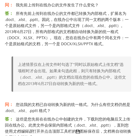
问：
我先前上传到在线办公的文件发生了什么变化？
答：
所有先前上传到在线办公的文件都已转换为内部格式，扩展名为
.doct、.xlst、.pptt。因此，在线办公中出现了同一文档的两个版本：一
个是原始格式文件，另一个是内部格式文件（.doct、.xlst、.pptt）。
2013年6月27日，所有内部格式的文档都自动转换为新的统一格式
（DOCX、XLSX、PPTX）。现在，您在在线办公中有两个同名文件：一
个是原始格式的文档，另一个是 DOCX/XLSX/PPTX 格式。
上述情景仅在上传文件时勾选了“同时以原始格式上传文档”选
项框时才会出现。如果未勾选此框，则只有转换为内部格式
（.doct、.xlst、.pptt）的文档出现在您的在线办公中。这些文
档在2013年6月27日自动转换为新的统一格式。
问：
您说我的文档已自动转换为新的统一格式。为什么有些文档仍然是
.doct、.xlst、.pptt 格式？
答：
这些是您先前在在线办公中创建的文件，下载到您的电脑后又上传
回在线办公。此类文件会保留内部格式（.doct、.xlst、.pptt），直到您
使用
文档编辑器
打开并点击顶部工具栏的
图标保存后，文档将自动转换