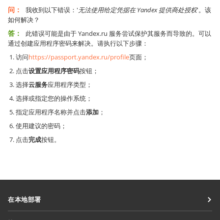
问：
我收到以下错误：'
无法使用给定凭据在 Yandex 提供商处授权
'。该
如何解决？
答：
此错误可能是由于 Yandex.ru 服务尝试保护其服务而导致的。可以
通过创建应用程序密码来解决。请执行以下步骤：
访问
https://passport.yandex.ru/profile
页面；
点击
设置应用程序密码
按钮；
选择
云服务
应用程序类型；
选择或指定您的操作系统；
指定应用程序名称并点击
添加
；
使用建议的密码；
点击
完成
按钮。
在本地部署
文档