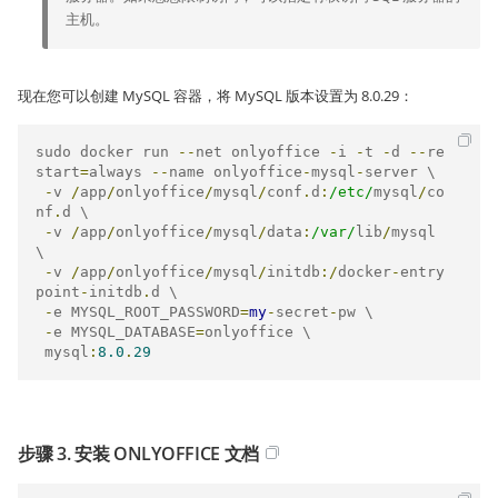
主机。
现在您可以创建 MySQL 容器，将 MySQL 版本设置为 8.0.29：
sudo docker run 
--
net onlyoffice 
-
i 
-
t 
-
d 
--
re
start
=
always 
--
name onlyoffice
-
mysql
-
server \

-
v 
/
app
/
onlyoffice
/
mysql
/
conf
.
d
:
/etc/
mysql
/
co
nf
.
d \

-
v 
/
app
/
onlyoffice
/
mysql
/
data
:
/var/
lib
/
mysql 
\

-
v 
/
app
/
onlyoffice
/
mysql
/
initdb
:/
docker
-
entry
point
-
initdb
.
d \

-
e MYSQL_ROOT_PASSWORD
=
my
-
secret
-
pw \

-
e MYSQL_DATABASE
=
onlyoffice \

 mysql
:
8.0
.
29
步骤 3. 安装 ONLYOFFICE 文档