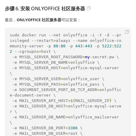
步骤 6. 安装 ONLYOFFICE 社区服务器
最后，
ONLYOFFICE 社区服务器
可以安装：
sudo docker run 
--
net onlyoffice 
-
i 
-
t 
-
d 
--
pr
ivileged 
--
restart
=
always 
--
name onlyoffice
-
co
mmunity
-
server 
-
p 
80
:
80
-
p 
443
:
443
-
p 
5222
:
522
2
--
cgroupns
=
host \

-
e MYSQL_SERVER_ROOT_PASSWORD
=
my
-
secret
-
pw \

-
e MYSQL_SERVER_DB_NAME
=
onlyoffice \

-
e MYSQL_SERVER_HOST
=
onlyoffice
-
mysql
-
server 
\

-
e MYSQL_SERVER_USER
=
onlyoffice_user \

-
e MYSQL_SERVER_PASS
=
onlyoffice_pass \

-
e DOCUMENT_SERVER_PORT_80_TCP_ADDR
=
onlyoffic
e
-
document
-
server \

-
e MAIL_SERVER_API_HOST
=
$
{
MAIL_SERVER_IP
}
 \

-
e MAIL_SERVER_DB_HOST
=
onlyoffice
-
mysql
-
serve
r \

-
e MAIL_SERVER_DB_NAME
=
onlyoffice_mailserver 
\

-
e MAIL_SERVER_DB_PORT
=
3306
 \

-
e MAIL_SERVER_DB_USER
=
root \
