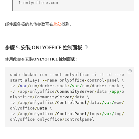
1.onlyoffice.com
邮件服务器的其他参数可在
此处
找到。
步骤 5. 安装 ONLYOFFICE 控制面板
使用此命令安装
ONLYOFFICE 控制面板
：
sudo docker run 
--
net onlyoffice 
-
i 
-
t 
-
d 
--
re
start
=
always 
--
name onlyoffice
-
control
-
-
v 
/
var
/
run
/
docker
.
sock
:
/var/
run
/
docker
.
-
v 
/
app
/
onlyoffice
/
CommunityServer
/
data
:
/app/
o
nlyoffice
/
CommunityServer
/
-
v 
/
app
/
onlyoffice
/
ControlPanel
/
data
:
/var/
www
/
onlyoffice
/
Data
-
v 
/
app
/
onlyoffice
/
ControlPanel
/
logs
:
/var/
log
/
onlyoffice onlyoffice
/
controlpanel