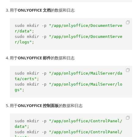
用于
ONLYOFFICE 文档
的数据和日志
sudo mkdir 
-
p 
"/app/onlyoffice/DocumentServe
r/data"
;
sudo mkdir 
-
p 
"/app/onlyoffice/DocumentServe
r/logs"
;
用于
ONLYOFFICE 邮件
的数据和日志
sudo mkdir 
-
p 
"/app/onlyoffice/MailServer/da
ta/certs"
;
sudo mkdir 
-
p 
"/app/onlyoffice/MailServer/lo
gs"
;
用于
ONLYOFFICE 控制面板
的数据和日志
sudo mkdir 
-
p 
"/app/onlyoffice/ControlPanel/
data"
;
sudo mkdir 
-
p 
"/app/onlyoffice/ControlPanel/