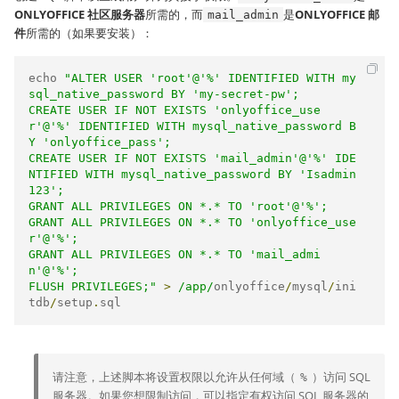
ONLYOFFICE 社区服务器
所需的，而
是
ONLYOFFICE 邮
mail_admin
件
所需的（如果要安装）：
echo 
"ALTER USER 'root'@'%' IDENTIFIED WITH my
sql_native_password BY 'my-secret-pw';

CREATE USER IF NOT EXISTS 'onlyoffice_use
r'@'%' IDENTIFIED WITH mysql_native_password B
Y 'onlyoffice_pass';

CREATE USER IF NOT EXISTS 'mail_admin'@'%' IDE
NTIFIED WITH mysql_native_password BY 'Isadmin
123';

GRANT ALL PRIVILEGES ON *.* TO 'root'@'%';

GRANT ALL PRIVILEGES ON *.* TO 'onlyoffice_use
r'@'%';

GRANT ALL PRIVILEGES ON *.* TO 'mail_admi
n'@'%';

FLUSH PRIVILEGES;"
>
/app/
onlyoffice
/
mysql
/
ini
tdb
/
setup
.
sql
请注意，上述脚本将设置权限以允许从任何域（
）访问 SQL
%
服务器。如果您想限制访问，可以指定有权访问 SQL 服务器的