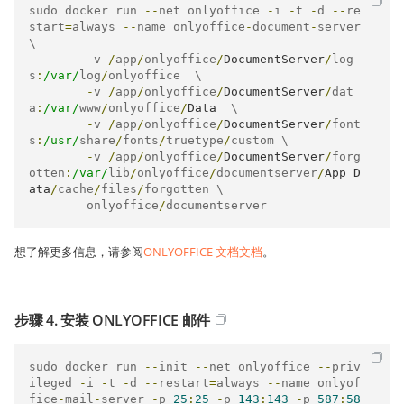
sudo docker run 
--
net onlyoffice 
-
i 
-
t 
-
d 
--
re
start
=
always 
--
name onlyoffice
-
document
-
server 
\

-
v 
/
app
/
onlyoffice
/
DocumentServer
/
log
s
:
/var/
log
/
onlyoffice  \

-
v 
/
app
/
onlyoffice
/
DocumentServer
/
dat
a
:
/var/
www
/
onlyoffice
/
Data
  \

-
v 
/
app
/
onlyoffice
/
DocumentServer
/
font
s
:
/usr/
share
/
fonts
/
truetype
/
custom \

-
v 
/
app
/
onlyoffice
/
DocumentServer
/
forg
otten
:
/var/
lib
/
onlyoffice
/
documentserver
/
App_D
ata
/
cache
/
files
/
forgotten \

	onlyoffice
/
documentserver
想了解更多信息，请参阅
ONLYOFFICE 文档文档
。
步骤 4. 安装 ONLYOFFICE 邮件
sudo docker run 
--
init 
--
net onlyoffice 
--
priv
ileged 
-
i 
-
t 
-
d 
--
restart
=
always 
--
name onlyof
fice
-
mail
-
server 
-
p 
25
:
25
-
p 
143
:
143
-
p 
587
:
58