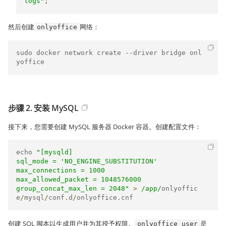
logs"
;
然后创建
网络：
onlyoffice
sudo docker network create 
--
driver bridge onl
yoffice
步骤 2. 安装 MySQL
接下来，您需要创建 MySQL 服务器 Docker 容器。创建配置文件：
echo 
"[mysqld]

sql_mode = 'NO_ENGINE_SUBSTITUTION'

max_connections = 1000

max_allowed_packet = 1048576000

group_concat_max_len = 2048"
>
/app/
onlyoffic
e
/
mysql
/
conf
.
d
/
onlyoffice
.
cnf
创建 SQL 脚本以生成用户并为其授予权限。
是
onlyoffice_user