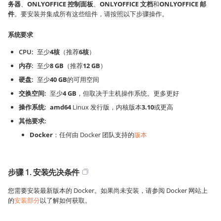
务器
、
ONLYOFFICE 控制面板
、
ONLYOFFICE 文档
和
ONLYOFFICE 邮
件
。要安装并集成所有这些组件，请按照以下步骤操作。
系统要求
CPU
至少
4核
（推荐
6核
）
内存
至少
8 GB
（推荐
12 GB
）
硬盘
至少
40 GB
的可用空间
交换空间
至少
4 GB
，但取决于主机操作系统。更多更好
操作系统
amd64
Linux 发行版，内核版本
3.10
或更高
其他要求
Docker
：任何由 Docker 团队支持的
版本
步骤 1. 安装先决条件
您需要安装最新版本的 Docker。如果尚未安装，请参阅 Docker 网站上
的
安装部分
以了解如何获取。