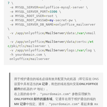
7
 \

-
e MYSQL_SERVER
=
onlyoffice
-
mysql
-
server \

-
e MYSQL_SERVER_PORT
=
3306
 \

-
e MYSQL_ROOT_USER
=
root \

-
e MYSQL_ROOT_PASSWD
=
my
-
secret
-
pw \

-
e MYSQL_SERVER_DB_NAME
=
onlyoffice_mailserver 
\

-
v 
/
app
/
onlyoffice
/
MailServer
/
data
:
/var/
vmail 
\

-
v 
/
app
/
onlyoffice
/
MailServer
/
data
/
certs
:
/et
c/
pki
/
tls
/
mailserver \

-
v 
/
app
/
onlyoffice
/
MailServer
/
logs
:
/var/
log \

-
h yourdomain
.
com \

 onlyoffice
/
mailserver
用于维护通信的域名必须有效并配置为此机器（即它应在 DNS
设置中具有适当的
A 记录
，将您的域名指向安装
ONLYOFFICE
邮件
的机器的 IP 地址）。
在上面的命令中，
参数应理解为
"yourdomain.com"
ONLYOFFICE 邮件的服务域
。它通常在用于维护通信的域的
MX 记录
中指定。通常，
看起来像
"yourdomain.com"
mx