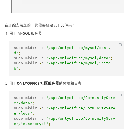
在开始安装之前，您需要创建以下文件夹：
用于 MySQL 服务器
sudo mkdir 
-
p 
"/app/onlyoffice/mysql/conf.
d"
;
sudo mkdir 
-
p 
"/app/onlyoffice/mysql/data"
;
sudo mkdir 
-
p 
"/app/onlyoffice/mysql/initd
b"
;
用于
ONLYOFFICE 社区服务器
的数据和日志
sudo mkdir 
-
p 
"/app/onlyoffice/CommunityServ
er/data"
;
sudo mkdir 
-
p 
"/app/onlyoffice/CommunityServ
er/logs"
;
sudo mkdir 
-
p 
"/app/onlyoffice/CommunityServ
er/letsencrypt"
;