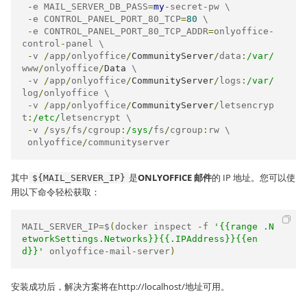
-
e MAIL_SERVER_DB_PASS
=
my
-
secret
-
pw \

-
e CONTROL_PANEL_PORT_80_TCP
=
80
 \

-
e CONTROL_PANEL_PORT_80_TCP_ADDR
=
onlyoffice
-
control
-
panel \

-
v 
/
app
/
onlyoffice
/
CommunityServer
/
data
:
/var/
www
/
onlyoffice
/
Data
 \

-
v 
/
app
/
onlyoffice
/
CommunityServer
/
logs
:
/var/
log
/
onlyoffice \

-
v 
/
app
/
onlyoffice
/
CommunityServer
/
letsencryp
t
:
/etc/
letsencrypt \

-
v 
/
sys
/
fs
/
cgroup
:
/sys/
fs
/
cgroup
:
rw \

 onlyoffice
/
communityserver
其中
是
ONLYOFFICE 邮件
的 IP 地址。您可以使
${MAIL_SERVER_IP}
用以下命令轻松获取：
MAIL_SERVER_IP
=
$
(
docker inspect 
-
f 
'{{range .N
etworkSettings.Networks}}{{.IPAddress}}{{en
d}}'
 onlyoffice
-
mail
-
server
)
安装成功后，解决方案将在
http://localhost/
地址可用。