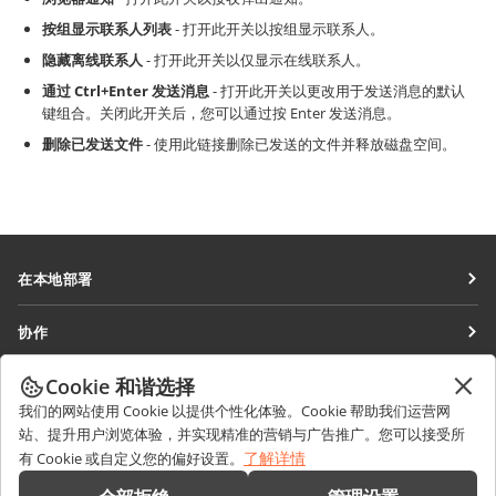
按组显示联系人列表
- 打开此开关以按组显示联系人。
隐藏离线联系人
- 打开此开关以仅显示在线联系人。
通过 Ctrl+Enter 发送消息
- 打开此开关以更改用于发送消息的默认
键组合。关闭此开关后，您可以通过按 Enter 发送消息。
删除已发送文件
- 使用此链接删除已发送的文件并释放磁盘空间。
在本地部署
文档
协作
协作空间
针对贡献者
Cookie 和谐选择
获取最新资讯
工作区
针对翻译人员
我们的网站使用 Cookie 以提供个性化体验。Cookie 帮助我们运营网
博客
连接器
站、提升用户浏览体验，并实现精准的营销与广告推广。您可以接受所
获取帮助
针对博主
了解详情
有 Cookie 或自定义您的偏好设置。
桌面应用程序
论坛
职位空缺
联系我们