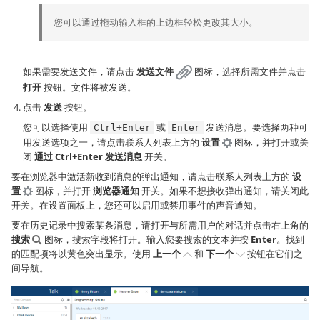
您可以通过拖动输入框的上边框轻松更改其大小。
如果需要发送文件，请点击
发送文件
图标，选择所需文件并点击
打开
按钮。文件将被发送。
点击
发送
按钮。
您可以选择使用
或
发送消息。要选择两种可
Ctrl+Enter
Enter
用发送选项之一，请点击联系人列表上方的
设置
图标，并打开或关
闭
通过 Ctrl+Enter 发送消息
开关。
要在浏览器中激活新收到消息的弹出通知，请点击联系人列表上方的
设
置
图标，并打开
浏览器通知
开关。如果不想接收弹出通知，请关闭此
开关。在设置面板上，您还可以启用或禁用事件的声音通知。
要在历史记录中搜索某条消息，请打开与所需用户的对话并点击右上角的
搜索
图标，搜索字段将打开。输入您要搜索的文本并按
Enter
。找到
的匹配项将以黄色突出显示。使用
上一个
和
下一个
按钮在它们之
间导航。