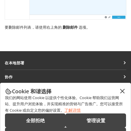
要删除邮件列表，请使用右上角的
删除邮件
选项。
在本地部署
文档
协作
协作空间
针对贡献者
Cookie 和谐选择
获取最新资讯
工作区
针对翻译人员
我们的网站使用 Cookie 以提供个性化体验。Cookie 帮助我们运营网
博客
连接器
站、提升用户浏览体验，并实现精准的营销与广告推广。您可以接受所
获取帮助
针对博主
了解详情
有 Cookie 或自定义您的偏好设置。
桌面应用程序
论坛
职位空缺
联系我们
全部拒绝
管理设置
移动应用程序
培训课程
销售相关问题
sales@onlyoffice.com