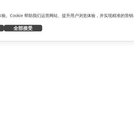
化体验。Cookie 帮助我们运营网站、提升用户浏览体验，并实现精准的营销
全部接受
获取帮助
者
论坛
人员
培训课程
网络研讨会
白皮书
资讯
支持联系表单
预约演示