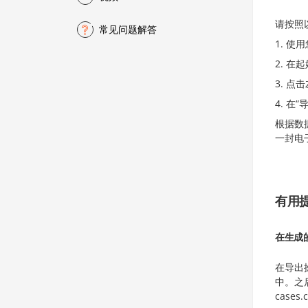
请按照
常见问题解答
使用
在起
点击
在“
根据数
一封电
有用
在生成的
在导出
中。之后
cases.c