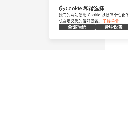
Cookie 和谐选择
我们的网站使用 Cookie 以提供个性
或自定义您的偏好设置。
了解详情
全部拒绝
管理设置
在本地部署
协作
文档
针对贡献
协作空间
针对翻译
工作区
针对博主
连接器
职位空缺
桌面应用程序
获取最新
移动应用程序
博客