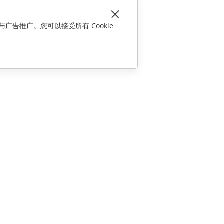
与广告推广。您可以接受所有 Cookie
联系我们
销售相关问题
sales@onlyoffice.com
合作伙伴咨询
partners@onlyoffice.com
媒体咨询
press@onlyoffice.com
请求回电