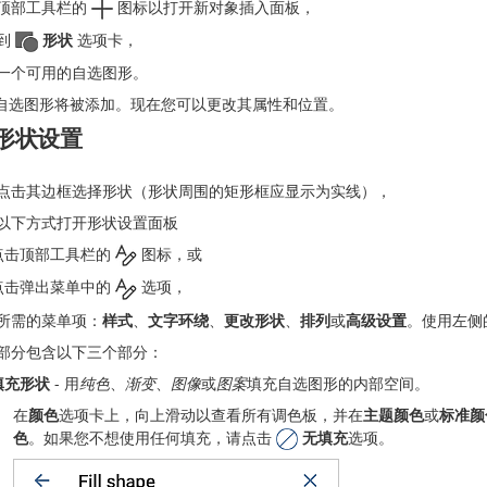
顶部工具栏的
图标以打开新对象插入面板，
到
形状
选项卡，
一个可用的自选图形。
自选图形将被添加。现在您可以更改其属性和位置。
形状设置
点击其边框选择形状（形状周围的矩形框应显示为实线），
以下方式打开形状设置面板
点击顶部工具栏的
图标，或
点击弹出菜单中的
选项，
所需的菜单项：
样式
、
文字环绕
、
更改形状
、
排列
或
高级设置
。使用左侧
部分包含以下三个部分：
填充形状
- 用
纯色
、
渐变
、
图像
或
图案
填充自选图形的内部空间。
在
颜色
选项卡上，向上滑动以查看所有调色板，并在
主题颜色
或
标准颜
色
。如果您不想使用任何填充，请点击
无填充
选项。