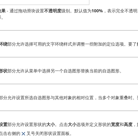
效果
- 通过拖动滑块设置
不透明度
级别。默认值为
100%
，表示完全不透明
影。
环绕
部分允许选择可用的文字环绕样式并调整一些附加的定位选项。要了
形状
部分允许从菜单中选择另一个自选图形替换当前的自选图形。
部分允许设置所选自选图形与其他对象的相对位置，当多个对象重叠时。
设置
部分允许设置形状的
大小
。点击
大小
选项并定义形状的
宽度
和
高度
，
点击右侧的
叉号关闭形状设置面板。