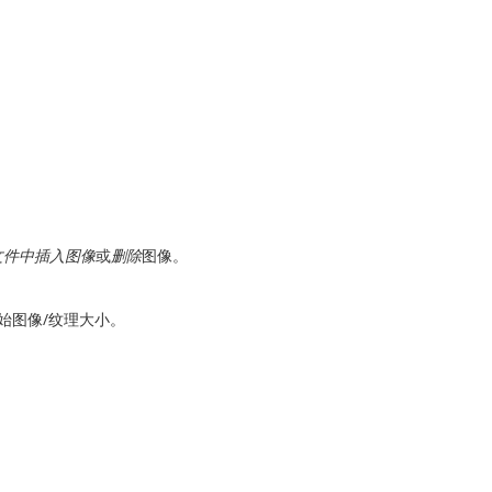
文件中插入图像
或
删除
图像。
始图像/纹理大小。