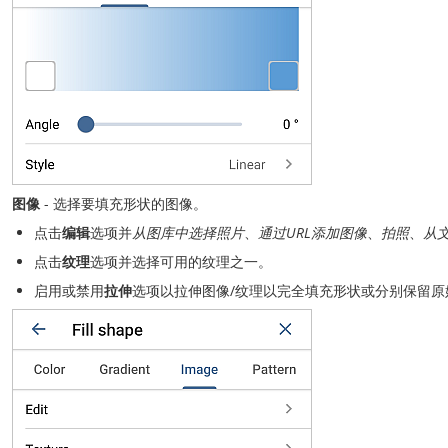
图像
- 选择要填充形状的图像。
点击
编辑
选项并
从图库中选择照片
、
通过URL添加图像
、
拍照
、
从
点击
纹理
选项并选择可用的纹理之一。
启用或禁用
拉伸
选项以拉伸图像/纹理以完全填充形状或分别保留原