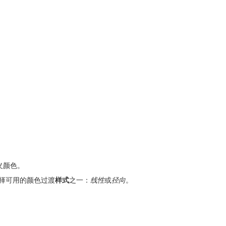
义颜色。
择可用的颜色过渡
样式
之一：
线性
或
径向
。