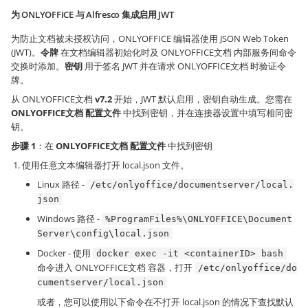
为 ONLYOFFICE 与 Alfresco 集成启用 JWT
为防止文档被未授权访问，ONLYOFFICE 编辑器使用 JSON Web Token
(JWT)。
令牌
在文档编辑器初始化时及 ONLYOFFICE文档 内部服务间命令
交换时添加。
密钥
用于签名 JWT 并在请求 ONLYOFFICE文档 时验证令
牌。
从 ONLYOFFICE文档
v7.2
开始，JWT 默认启用，密钥自动生成。您需在
ONLYOFFICE文档 配置文件
中找到密钥，并在连接器设置中填写相同密
钥。
步骤 1
：在
ONLYOFFICE文档 配置文件
中找到密钥
使用任意文本编辑器打开 local.json 文件。
Linux 路径 -
/etc/onlyoffice/documentserver/local.
json
Windows 路径 -
%ProgramFiles%\ONLYOFFICE\Document
Server\config\local.json
Docker - 使用
docker exec -it <containerID> bash
命令进入 ONLYOFFICE文档 容器，打开
/etc/onlyoffice/do
cumentserver/local.json
或者，您可以使用以下命令在不打开 local.json 的情况下查找默认