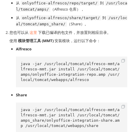
从
到
onlyoffice-alfresco/repo/target/
/usr/loca
（Alfresco 仓库），
l/tomcat/amps/
从
到
onlyoffice-alfresco/share/target/
/usr/loc
（Share）。
al/tomcat/amps_share/
您也可以从
这里
下载已编译的包文件，并放置到相应目录。
使用
模块管理工具 (MMT)
安装模块，运行以下命令：
Alfresco
java -jar /usr/local/tomcat/alfresco-mmt/a
lfresco-mmt.jar install /usr/local/tomcat/
amps/onlyoffice-integration-repo.amp /usr/
local/tomcat/webapps/alfresco
Share
java -jar /usr/local/tomcat/alfresco-mmt/a
lfresco-mmt.jar install /usr/local/tomcat/
amps_share/onlyoffice-integration-share.am
p /usr/local/tomcat/webapps/share