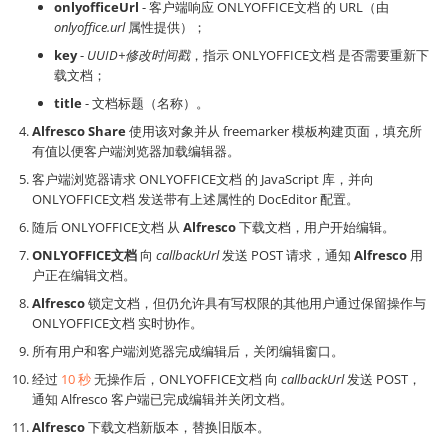
onlyofficeUrl
- 客户端响应 ONLYOFFICE文档 的 URL（由
onlyoffice.url
属性提供）；
key
-
UUID+修改时间戳
，指示 ONLYOFFICE文档 是否需要重新下
载文档；
title
- 文档标题（名称）。
Alfresco Share
使用该对象并从 freemarker 模板构建页面，填充所
有值以便客户端浏览器加载编辑器。
客户端浏览器请求 ONLYOFFICE文档 的 JavaScript 库，并向
ONLYOFFICE文档 发送带有上述属性的 DocEditor 配置。
随后 ONLYOFFICE文档 从
Alfresco
下载文档，用户开始编辑。
ONLYOFFICE文档
向
callbackUrl
发送 POST 请求，通知
Alfresco
用
户正在编辑文档。
Alfresco
锁定文档，但仍允许具有写权限的其他用户通过保留操作与
ONLYOFFICE文档 实时协作。
所有用户和客户端浏览器完成编辑后，关闭编辑窗口。
经过
10 秒
无操作后，ONLYOFFICE文档 向
callbackUrl
发送 POST，
通知 Alfresco 客户端已完成编辑并关闭文档。
Alfresco
下载文档新版本，替换旧版本。