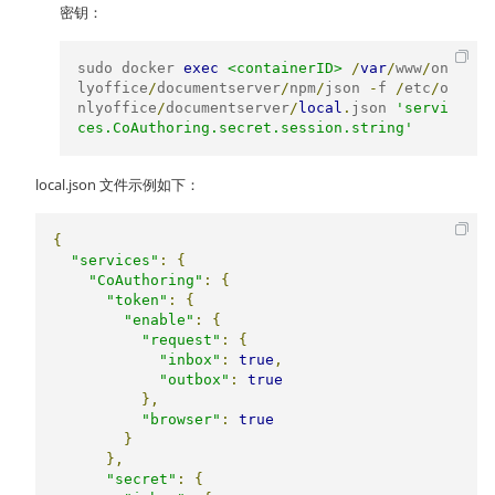
密钥：
sudo docker 
exec
<containerID>
/
var
/
www
/
on
lyoffice
/
documentserver
/
npm
/
json 
-
f 
/
etc
/
o
nlyoffice
/
documentserver
/
local
.
json 
'servi
ces.CoAuthoring.secret.session.string'
local.json 文件示例如下：
{
"services"
:
{
"CoAuthoring"
:
{
"token"
:
{
"enable"
:
{
"request"
:
{
"inbox"
:
true
,
"outbox"
:
true
},
"browser"
:
true
}
},
"secret"
:
{