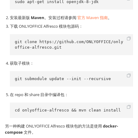
sudo apt-get install openjdk-8-jdk
安装最新版
Maven
。安装过程请参阅
官方 Maven 指南
。
下载 ONLYOFFICE Alfresco 模块包源码：
git clone https://github.com/ONLYOFFICE/only
office-alfresco.git
获取子模块：
git submodule update --init --recursive
在 repo 和 share 目录中编译包：
cd onlyoffice-alfresco && mvn clean install
另一种构建 ONLYOFFICE Alfresco 模块包的方法是使用
docker-
compose
文件。