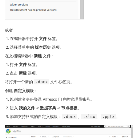
或者
在编辑器中打开
文件
标签。
选择菜单中的
版本历史
选项。
在文档编辑器中
新建
文件：
打开
文件
标签。
点击
新建
选项。
将打开一个新的
文件标签页。
.docx
创建
自定义模板
：
以创建者身份登录 Alfresco 门户的管理员账号。
进入
我的文件
->
数据字典
->
节点模板
。
添加支持格式的自定义模板：
、
、
。
.docx
.xlsx
.pptx