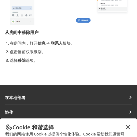
从房间中移除用户
在房间内，打开
信息
->
联系人
板块。
点击当前权限级别。
选择
移除
选项。
在本地部署
文档
协作
协作空间
针对贡献者
Cookie 和谐选择
获取最新资讯
工作区
针对翻译人员
我们的网站使用 Cookie 以提供个性化体验。Cookie 帮助我们运营网
博客