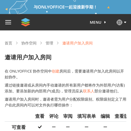
与ONLYOFFICE一起迎接新学期！
MENU
首页
协作空间
管理
邀请用户加入房间
邀请用户加入房间
在 ONLYOFFICE 协作空间中
创建
房间后，需要邀请用户加入此房间以开
始协作。
通过链接邀请或从房间内手动邀请的所有新用户都将作为外部用户(访客)
添加。要添加新的内部用户(成员)，管理员应从
联系人
部分邀请他们。
邀请用户加入房间时，邀请者需为用户分配权限级别。权限级别定义了用
户在此房间内可以对文件执行哪些操作：
查看
评论
审阅
填写表单
编辑
查看版
可查看