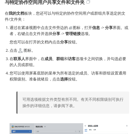
与特定协作空间用户共享文件和文件夹
在
我的文档
板块，您还可以与特定的协作空间用户或群组共享选定的文
件/文件夹：
通过在紧凑视图中点击文件旁边的
图标，打开
信息
->
分享
界面。或
者，右键点击文件并选择
分享
->
管理链接
选项。
您也可以在打开的文档内点击
分享
按钮。
点击
图标。
在
联系人
界面中，在
成员
、
群组
和
访客
选项卡之间切换，并勾选必要
的人员或群组。
您可以使用屏幕底部的菜单为所有选定的成员、访客和群组设置通用
权限级别。准备就绪后，点击
选择
按钮。
可用选项根据文件类型有所不同。有关不同权限级别可执行
操作的详细信息，请参阅下表。