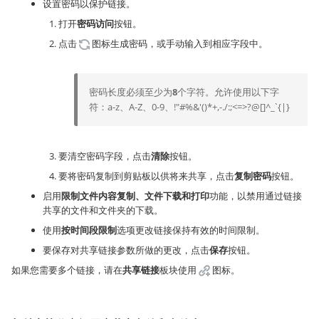
设置密码以保护链接。
打开
密码访问
按钮。
点击
图标生成密码，或手动输入到相应字段中。
密码长度必须至少为
8
个字符。允许使用以下字
符：a-z、A-Z、0-9、!"#%&'()*+,-./:;<=>?@[]^_`{|}
要清空密码字段，点击
清除
按钮。
要将密码复制到剪贴板以供将来共享，点击
复制密码
按钮。
启用
限制文件内容复制、文件下载和打印
功能，以禁用通过链接
共享的文件和文件夹的下载。
使用
按时间段限制
选项更改链接保持有效的时间限制。
要保存对共享链接参数所做的更改，点击
保存
按钮。
如果您需要多个链接，请在
共享链接
板块使用
图标。