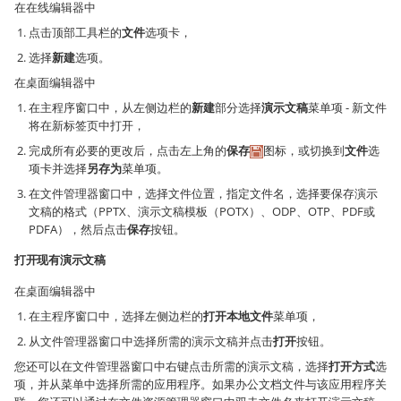
在在线编辑器中
点击顶部工具栏的
文件
选项卡，
选择
新建
选项。
在桌面编辑器中
在主程序窗口中，从左侧边栏的
新建
部分选择
演示文稿
菜单项 - 新文件
将在新标签页中打开，
完成所有必要的更改后，点击左上角的
保存
图标，或切换到
文件
选
项卡并选择
另存为
菜单项。
在文件管理器窗口中，选择文件位置，指定文件名，选择要保存演示
文稿的格式（PPTX、演示文稿模板（POTX）、ODP、OTP、PDF或
PDFA），然后点击
保存
按钮。
打开现有演示文稿
在桌面编辑器中
在主程序窗口中，选择左侧边栏的
打开本地文件
菜单项，
从文件管理器窗口中选择所需的演示文稿并点击
打开
按钮。
您还可以在文件管理器窗口中右键点击所需的演示文稿，选择
打开方式
选
项，并从菜单中选择所需的应用程序。如果办公文档文件与该应用程序关