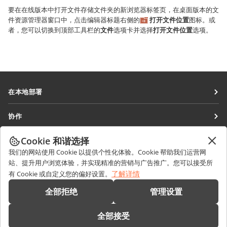
要在在线版本中打开文件存储文件夹的新浏览器标签页，在桌面版本的文
件资源管理器窗口中，点击编辑器标题右侧的
打开文件位置
图标。或
者，您可以切换到顶部工具栏的
文件
选项卡并选择
打开文件位置
选项。
在本地部署
文档
协作
协作空间
针对贡献者
Cookie 和谐选择
获取最新资讯
工作区
针对翻译人员
我们的网站使用 Cookie 以提供个性化体验。Cookie 帮助我们运营网
博客
连接器
站、提升用户浏览体验，并实现精准的营销与广告推广。您可以接受所
获取帮助
针对博主
了解详情
有 Cookie 或自定义您的偏好设置。
桌面应用程序
论坛
职位空缺
联系我们
全部拒绝
管理设置
移动应用程序
培训课程
销售相关问题
sales@onlyoffice.com
onlyoffice.com
全部接受
网络研讨会
合作伙伴咨询
partners@onlyoffice.com
© Ascensio System SIA 2026。保留所有权利