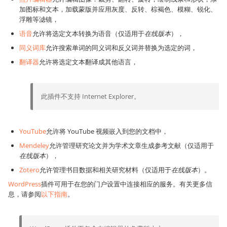
加图标和文本，加载蒙版并应用灰度、反转、棕褐色、模糊、锐化、
浮雕等滤镜，
语音
允许将选定文本转换为语音（仅适用于
在线版本
），
同义词库
允许搜索单词的同义词和反义词并替换为选定的词，
翻译器
允许将选定文本翻译成其他语言，
此插件不支持 Internet Explorer。
YouTube
允许将 YouTube 视频嵌入到您的文档中，
Mendeley
允许管理研究论文并为学术文章生成参考文献（仅适用于
在线版本
），
Zotero
允许管理书目数据和相关研究材料（仅适用于
在线版本
）。
WordPress
插件可用于在您的门户设置中连接相应的服务。有关更多信
息，请参阅
以下指南
。