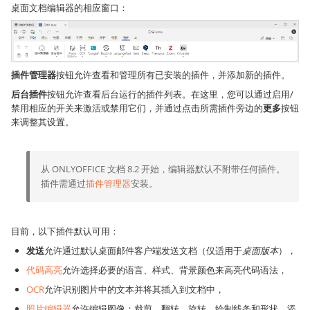
桌面文档编辑器的相应窗口：
插件管理器
按钮允许查看和管理所有已安装的插件，并添加新的插件。
后台插件
按钮允许查看后台运行的插件列表。在这里，您可以通过启用/
禁用相应的开关来激活或禁用它们，并通过点击所需插件旁边的
更多
按钮
来调整其设置。
从 ONLYOFFICE 文档 8.2 开始，编辑器默认不附带任何插件。
插件需通过
插件管理器
安装。
目前，以下插件默认可用：
发送
允许通过默认桌面邮件客户端发送文档（仅适用于
桌面版本
），
代码高亮
允许选择必要的语言、样式、背景颜色来高亮代码语法，
OCR
允许识别图片中的文本并将其插入到文档中，
照片编辑器
允许编辑图像：裁剪、翻转、旋转，绘制线条和形状，添