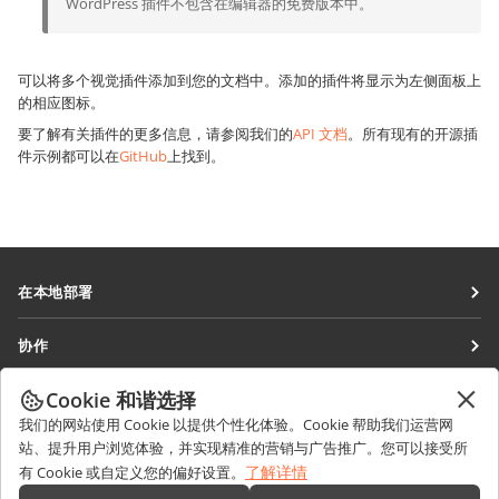
WordPress 插件不包含在编辑器的免费版本中。
可以将多个视觉插件添加到您的文档中。添加的插件将显示为左侧面板上
的相应图标。
要了解有关插件的更多信息，请参阅我们的
API 文档
。所有现有的开源插
件示例都可以在
GitHub
上找到。
在本地部署
文档
协作
协作空间
针对贡献者
Cookie 和谐选择
获取最新资讯
工作区
针对翻译人员
我们的网站使用 Cookie 以提供个性化体验。Cookie 帮助我们运营网
博客
连接器
站、提升用户浏览体验，并实现精准的营销与广告推广。您可以接受所
获取帮助
针对博主
了解详情
有 Cookie 或自定义您的偏好设置。
桌面应用程序
论坛
职位空缺