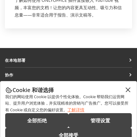
了解如何使用 ONLYOFFICE 插件直接嵌入 YouTube 视
频，丰富您的文档！让您的内容更具互动性、吸引力和信
息量——非常适合用于报告、演示文稿等。
在本地部署
文档
协作
协作空间
针对贡献者
Cookie 和谐选择
获取最新资讯
工作区
针对翻译人员
我们的网站使用 Cookie 以提供个性化体验。Cookie 帮助我们运营网
博客
连接器
站、提升用户浏览体验，并实现精准的营销与广告推广。您可以接受所
获取帮助
针对博主
了解详情
有 Cookie 或自定义您的偏好设置。
桌面应用程序
论坛
职位空缺
联系我们
全部拒绝
管理设置
移动应用程序
培训课程
销售相关问题
sales@onlyoffice.com
onlyoffice.com
全部接受
网络研讨会