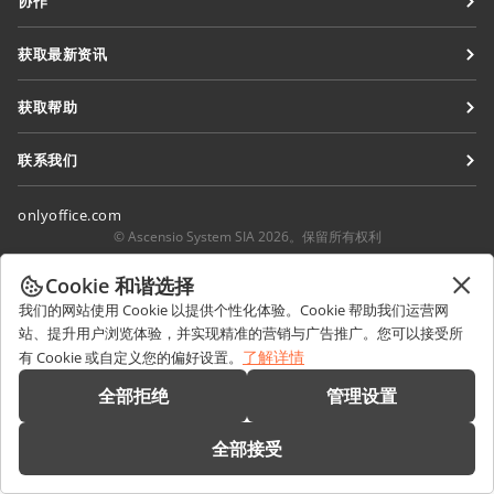
协作
协作空间
针对贡献者
获取最新资讯
工作区
针对翻译人员
博客
连接器
获取帮助
针对博主
桌面应用程序
论坛
职位空缺
联系我们
移动应用程序
培训课程
销售相关问题
sales@onlyoffice.com
onlyoffice.com
网络研讨会
合作伙伴咨询
partners@onlyoffice.com
© Ascensio System SIA 2026。保留所有权利
白皮书
媒体咨询
press@onlyoffice.com
Cookie 和谐选择
支持联系表单
请求回电
我们的网站使用 Cookie 以提供个性化体验。Cookie 帮助我们运营网
预约演示
站、提升用户浏览体验，并实现精准的营销与广告推广。您可以接受所
了解详情
有 Cookie 或自定义您的偏好设置。
全部拒绝
管理设置
全部接受