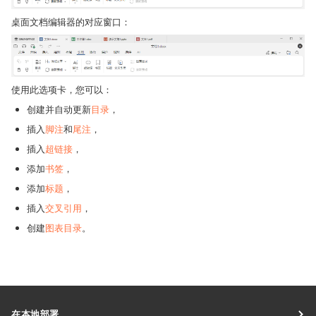
桌面文档编辑器的对应窗口：
使用此选项卡，您可以：
创建并自动更新
目录
，
插入
脚注
和
尾注
，
插入
超链接
，
添加
书签
，
添加
标题
，
插入
交叉引用
，
创建
图表目录
。
在本地部署