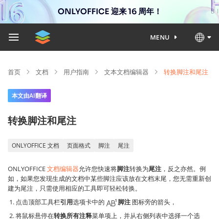
ONLYOFFICE 迎来 16 周年！
MENU
首页
文档
用户指南
文本文档编辑器
转换脚注和尾注
本文由AI翻译
转换脚注和尾注
ONLYOFFICE 文档
页面格式
脚注
尾注
ONLYOFFICE
文档编辑器
允许您快速将
脚注
转换为
尾注
，反之亦然。例
如，如果您发现生成的文档中某些脚注应该放在文档末尾，您无需重新创
建为尾注，只需使用相应的工具即可轻松转换。
点击顶部工具栏
引用
选项卡中的
脚注
图标旁的箭头，
将鼠标悬停在
转换所有注释
菜单项上，并从右侧列表中选择一个选