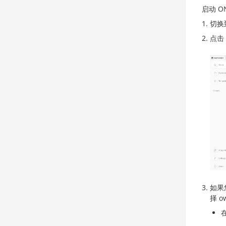
启动 O
切换
点击
如果
择 o