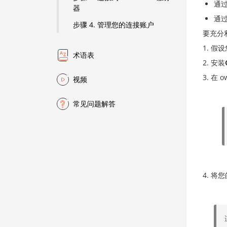
通
器
通
步骤 4. 管理您的连接账户
要充分
假设
术语表
安装
在 
视频
常见问题解答
将您的