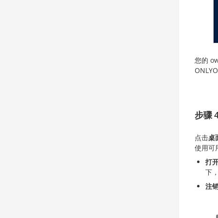
您的 o
ONLY
步骤 
点击
桌
使用可
打
下
注