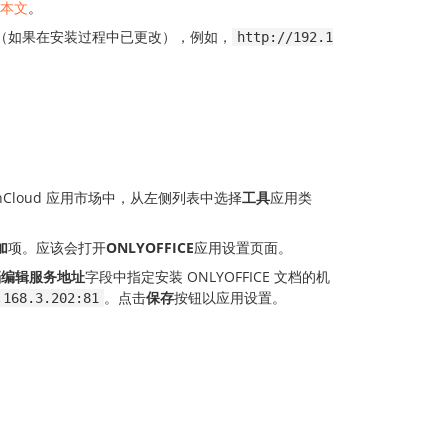
本文
。
口（如果在安装过程中已更改），例如，
http://192.1
nCloud 应用市场中，从左侧列表中选择
工具
应用类
加
项。应该会打开
ONLYOFFICE
应用设置页面。
档编辑服务地址
字段中指定安装 ONLYOFFICE 文档的机
。点击
保存
按钮以应用设置。
.168.3.202:81