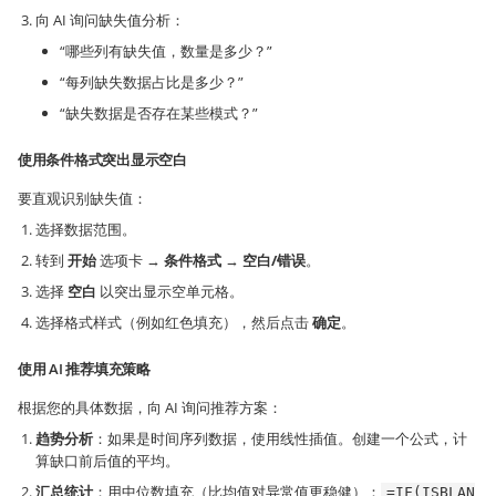
向 AI 询问缺失值分析：
“哪些列有缺失值，数量是多少？”
“每列缺失数据占比是多少？”
“缺失数据是否存在某些模式？”
使用条件格式突出显示空白
要直观识别缺失值：
选择数据范围。
转到
开始
选项卡 →
条件格式
→
空白/错误
。
选择
空白
以突出显示空单元格。
选择格式样式（例如红色填充），然后点击
确定
。
使用 AI 推荐填充策略
根据您的具体数据，向 AI 询问推荐方案：
趋势分析
：如果是时间序列数据，使用线性插值。创建一个公式，计
算缺口前后值的平均。
汇总统计
：用中位数填充（比均值对异常值更稳健）：
=IF(ISBLAN