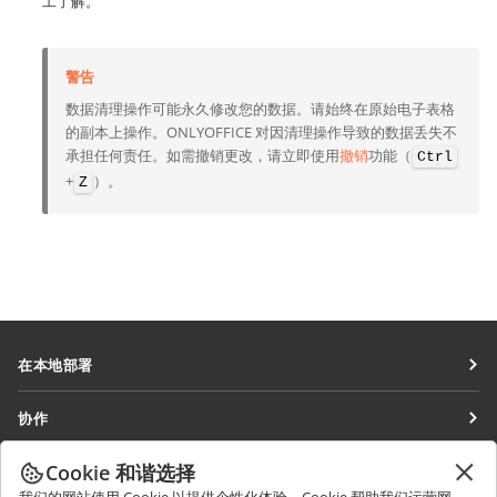
工了解。
警告
数据清理操作可能永久修改您的数据。请始终在原始电子表格
的副本上操作。ONLYOFFICE 对因清理操作导致的数据丢失不
承担任何责任。如需撤销更改，请立即使用
撤销
功能（
Ctrl
+
）。
Z
在本地部署
文档
协作
协作空间
针对贡献者
Cookie 和谐选择
获取最新资讯
工作区
针对翻译人员