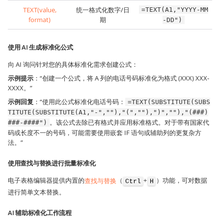
TEXT(value,
统一格式化数字/日
=TEXT(A1,"YYYY-MM
format)
期
-DD")
使用 AI 生成标准化公式
向 AI 询问针对您的具体标准化需求创建公式：
示例提示
：“创建一个公式，将 A 列的电话号码标准化为格式 (XXX) XXX-
XXXX。”
示例回复
：“使用此公式标准化电话号码：
=TEXT(SUBSTITUTE(SUBS
TITUTE(SUBSTITUTE(A1,"-",""),"(",""),")",""),"(###)
。该公式去除已有格式并应用标准格式。对于带有国家代
###-####")
码或长度不一的号码，可能需要使用嵌套 IF 语句或辅助列的更复杂方
法。”
使用查找与替换进行批量标准化
电子表格编辑器提供内置的
查找与替换
（
+
）功能，可对数据
Ctrl
H
进行简单文本替换。
AI 辅助标准化工作流程