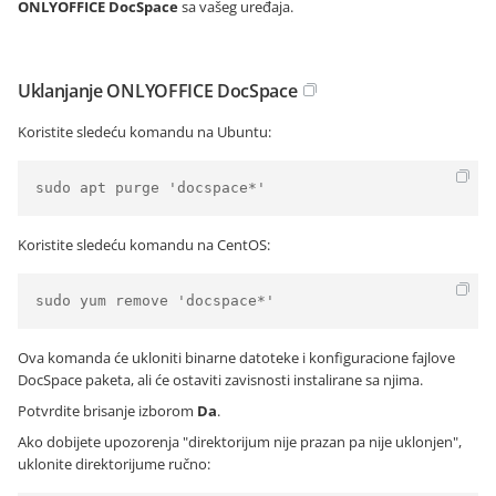
ONLYOFFICE DocSpace
sa vašeg uređaja.
Uklanjanje ONLYOFFICE DocSpace
Koristite sledeću komandu na Ubuntu:
sudo apt purge 'docspace*' 
Koristite sledeću komandu na CentOS:
sudo yum remove 'docspace*' 
Ova komanda će ukloniti binarne datoteke i konfiguracione fajlove
DocSpace paketa, ali će ostaviti zavisnosti instalirane sa njima.
Potvrdite brisanje izborom
Da
.
Ako dobijete upozorenja "direktorijum nije prazan pa nije uklonjen",
uklonite direktorijume ručno: