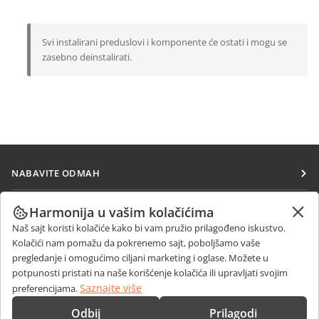
Svi instalirani preduslovi i komponente će ostati i mogu se
zasebno deinstalirati.
NABAVITE ODMAH
Docs
SARAĐUJTE
Harmonija u vašim kolačićima
DocSpace
Naš sajt koristi kolačiće kako bi vam pružio prilagođeno iskustvo.
Za doprinosioce
PRIMAJTE VESTI
Kolačići nam pomažu da pokrenemo sajt, poboljšamo vaše
Workspace
Za prevodioce
pregledanje i omogućimo ciljani marketing i oglase. Možete u
Blog
Konektori
potpunosti pristati na naše korišćenje kolačića ili upravljati svojim
DOBIJTE POMOĆ
Za influensere
Saznajte više
preferencijama.
Desktop aplikacije
Forum
Slobodna radna mesta
KONTAKTIRAJTE NAS
Odbij
Prilagodi
Mobilne aplikacije