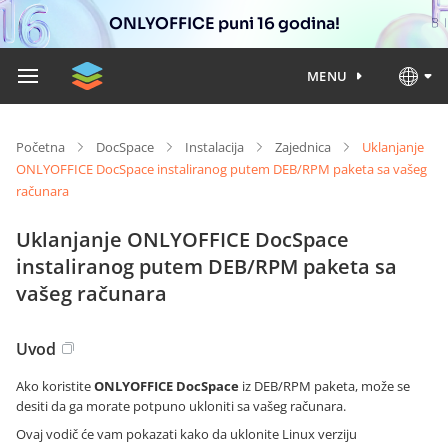
ONLYOFFICE puni 16 godina!
MENU
Početna
DocSpace
Instalacija
Zajednica
Uklanjanje
ONLYOFFICE DocSpace instaliranog putem DEB/RPM paketa sa vašeg
računara
Uklanjanje ONLYOFFICE DocSpace
instaliranog putem DEB/RPM paketa sa
vašeg računara
Uvod
Ako koristite
ONLYOFFICE DocSpace
iz DEB/RPM paketa, može se
desiti da ga morate potpuno ukloniti sa vašeg računara.
Ovaj vodič će vam pokazati kako da uklonite Linux verziju