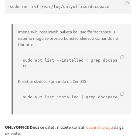
sudo rm -rvf /var/log/onlyoffice/docspace 
Imena svih instaliranih paketa koji sadrže 'docspace' u
sistemu mogu se pronaći koristeći sledeću komandu na
Ubuntu:
sudo apt list --installed | grep docspa
ce
Koristite sledeću komandu na CentOS:
sudo yum list installed | grep docspace
ONLYOFFICE Docs
će ostati, možete koristiti
ovu instrukciju
da ga
uklonite.