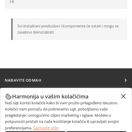
ce
Svi instalirani preduslovi i komponente će ostati i mogu se
zasebno deinstalirati.
NABAVITE ODMAH
Docs
SARAĐUJTE
Harmonija u vašim kolačićima
DocSpace
Naš sajt koristi kolačiće kako bi vam pružio prilagođeno iskustvo.
Za doprinosioce
PRIMAJTE VESTI
Kolačići nam pomažu da pokrenemo sajt, poboljšamo vaše
Workspace
Za prevodioce
pregledanje i omogućimo ciljani marketing i oglase. Možete u
Blog
Konektori
potpunosti pristati na naše korišćenje kolačića ili upravljati svojim
DOBIJTE POMOĆ
Za influensere
Saznajte više
preferencijama.
Desktop aplikacije