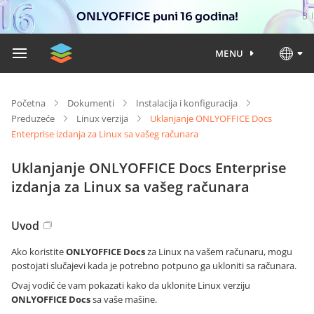
ONLYOFFICE puni 16 godina!
MENU
Početna
Dokumenti
Instalacija i konfiguracija
Preduzeće
Linux verzija
Uklanjanje ONLYOFFICE Docs
Enterprise izdanja za Linux sa vašeg računara
Uklanjanje ONLYOFFICE Docs Enterprise
izdanja za Linux sa vašeg računara
Uvod
Ako koristite
ONLYOFFICE Docs
za Linux na vašem računaru, mogu
postojati slučajevi kada je potrebno potpuno ga ukloniti sa računara.
Ovaj vodič će vam pokazati kako da uklonite Linux verziju
ONLYOFFICE Docs
sa vaše mašine.