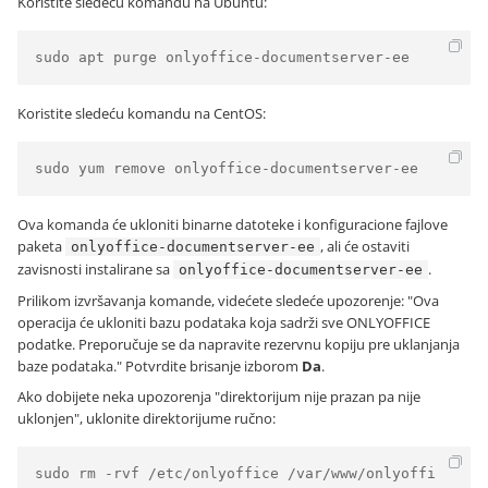
Koristite sledeću komandu na Ubuntu:
sudo apt purge onlyoffice-documentserver-ee
Koristite sledeću komandu na CentOS:
sudo yum remove onlyoffice-documentserver-ee
Ova komanda će ukloniti binarne datoteke i konfiguracione fajlove
paketa
, ali će ostaviti
onlyoffice-documentserver-ee
zavisnosti instalirane sa
.
onlyoffice-documentserver-ee
Prilikom izvršavanja komande, videćete sledeće upozorenje: "Ova
operacija će ukloniti bazu podataka koja sadrži sve ONLYOFFICE
podatke. Preporučuje se da napravite rezervnu kopiju pre uklanjanja
baze podataka." Potvrdite brisanje izborom
Da
.
Ako dobijete neka upozorenja "direktorijum nije prazan pa nije
uklonjen", uklonite direktorijume ručno:
sudo rm -rvf /etc/onlyoffice /var/www/onlyoffi