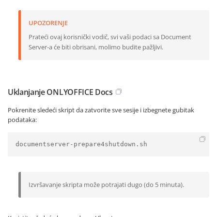
UPOZORENJE
Prateći ovaj korisnički vodič, svi vaši podaci sa Document
Server-a će biti obrisani, molimo budite pažljivi.
Uklanjanje ONLYOFFICE Docs
Pokrenite sledeći skript da zatvorite sve sesije i izbegnete gubitak
podataka:
documentserver-prepare4shutdown.sh
Izvršavanje skripta može potrajati dugo (do 5 minuta).