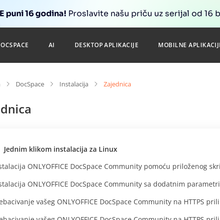
 puni 16 godina!
Proslavite našu priču uz serijal od 16 
DOCSPACE
AI
DESKTOP APLIKACIJE
MOBILNE APLIKACIJ
a
DocSpace
Instalacija
Zajednica
ednica
Jednim klikom instalacija za Linux
stalacija ONLYOFFICE DocSpace Community pomoću priloženog skr
stalacija ONLYOFFICE DocSpace Community sa dodatnim parametri
ebacivanje vašeg ONLYOFFICE DocSpace Community na HTTPS priliko
ebacivanje vašeg ONLYOFFICE DocSpace Community na HTTPS prilik