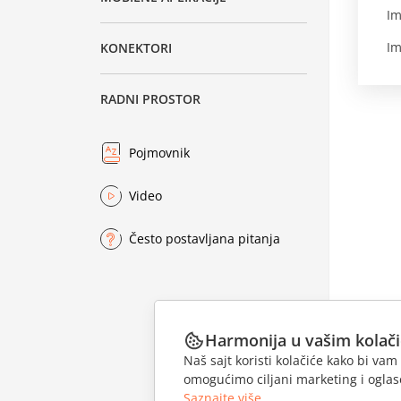
Im
Im
KONEKTORI
RADNI PROSTOR
Pojmovnik
Video
Često postavljana pitanja
Harmonija u vašim kolač
Naš sajt koristi kolačiće kako bi v
omogućimo ciljani marketing i oglase
Saznajte više