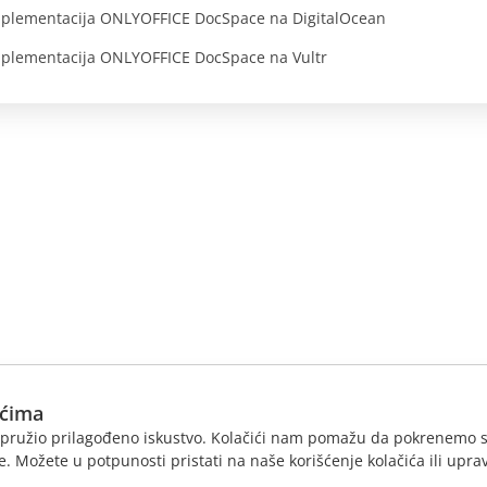
plementacija ONLYOFFICE DocSpace na DigitalOcean
plementacija ONLYOFFICE DocSpace na Vultr
ićima
am pružio prilagođeno iskustvo. Kolačići nam pomažu da pokrenemo s
. Možete u potpunosti pristati na naše korišćenje kolačića ili uprav