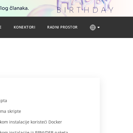
blog članaka.
E
KONEKTORI
RADNI PROSTOR
ipta
ma skripte
m instalacije koristeći Docker
om instalacije iz RPM/DEB paketa