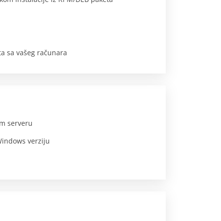
a sa vašeg računara
m serveru
indows verziju