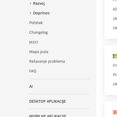
Razvoj
Až
Doprinos
Uk
Početak
Uk
Changelog
Jezici
Mapa puta
Rešavanje problema
In
FAQ
Pr
Uk
AI
DESKTOP APLIKACIJE
MOBILNE APLIKACIJE