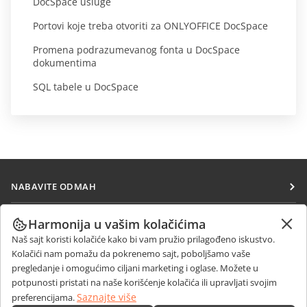
DocSpace usluge
Portovi koje treba otvoriti za ONLYOFFICE DocSpace
Promena podrazumevanog fonta u DocSpace
dokumentima
SQL tabele u DocSpace
NABAVITE ODMAH
Docs
SARAĐUJTE
Harmonija u vašim kolačićima
DocSpace
Naš sajt koristi kolačiće kako bi vam pružio prilagođeno iskustvo.
Za doprinosioce
PRIMAJTE VESTI
Kolačići nam pomažu da pokrenemo sajt, poboljšamo vaše
Workspace
Za prevodioce
pregledanje i omogućimo ciljani marketing i oglase. Možete u
Blog
Konektori
potpunosti pristati na naše korišćenje kolačića ili upravljati svojim
DOBIJTE POMOĆ
Za influensere
Saznajte više
preferencijama.
Desktop aplikacije