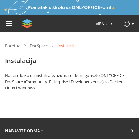
Povratak u školu sa ONLYOFFICE-om!
MENU
Početna
DocSpace
Instalacija
Instalacija
Naučite kako da instalirate, ažurirate i konfigurišete ONLYOFFICE
DocSpace (Community, Enterprise i Developer verzije) za Docker,
Linux i Windows.
NABAVITE ODMAH