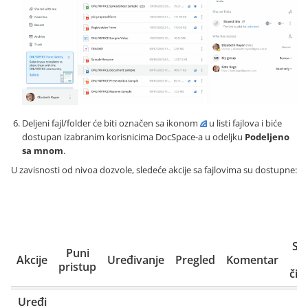
Deljeni fajl/folder će biti označen sa ikonom
u listi fajlova i biće
dostupan izabranim korisnicima DocSpace-a u odeljku
Podeljeno
sa mnom
.
U zavisnosti od nivoa dozvole, sledeće akcije sa fajlovima su dostupne:
Sa
Uređi
Puni
Akcije
Uređivanje
Pregled
Komentar
z
vanje
pristup
čit
fajla
Uređi