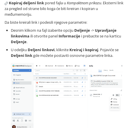
Kopiraj deljeni link
pored fajla u
Kompaktnom prikazu
. Eksterni link
za pregled od strane bilo koga će biti kreiran i kopiran u
međumemoriju.
Da biste kreirali link i podesili njegove parametre:
Desnim klikom na fajl izaberite opciju
Deljenje
->
Upravljanje
linkovima
ili otvorite panel
Informacije
i prebacite se na karticu
Deljenje
.
U odeljku
Deljeni linkovi
, kliknite
Kreiraj i kopiraj
. Pojaviće se
Deljeni link
gde možete postaviti osnovne parametre linka.