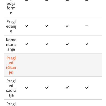
polja
form
e
Pregl
edanj
e
Kome
ntaris
anje
Pregl
ed
(čitan
je)
Pregl
ed
sadrž
aja
Pregl