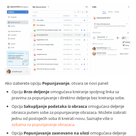
Ako izaberete opciju
Popunjavanje
, otvara se novi panel:
Opcija
Brzo deljenje
omogućava kreiranje spoljnog linka sa
pravima za popunjavanje i direktno deljenje bez kreiranja sobe.
Opcija
Sakupljanje podataka iz obrasca
omogućava deljenje
obrasca putem sobe za popunjavanje obrazaca. Možete izabrati
jednu od postojećih soba ili kreirati novu. Saznajte više o
sobama za popunjavanje obrazaca
.
Opcija
Popunjavanje zasnovano na ulozi
omogućava deljenje