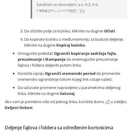
karakteri su dozvoljeni: a-z, A-Z, 0-9,
!"#%&'()*+,-./:;<=>?@[]^_`{|}
Da očistite polje za lozinku, kliknite na dugme
Očisti
.
Da kopirate lozinku u međumemoriju za buduće deljenje,
kliknite na dugme
Kopiraj lozinku
.
Omogućite prekidač
Ograniči kopiranje sadržaja fajla,
preuzimanje i štampanje
da onemogućite preuzimanje
fajlova i foldera deljenih putem linka.
Koristite opciju
Ograniči vremenski period
da promenite
vremensko ograničenje tokom kojeg link ostaje važeći.
Da sačuvate promene napravljene u parametrima deljenog
linka, kliknite na dugme
Sačuvaj
.
Ako vam je potrebno više od jednog linka, koristite ikonu
u odeljku
Deljeni linkovi
.
Deljenje fajlova i foldera sa određenim korisnicima