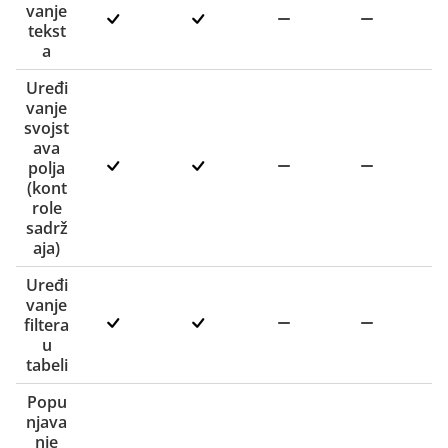
vanje
tekst
a
Uređi
vanje
svojst
ava
polja
(kont
role
sadrž
aja)
Uređi
vanje
filtera
u
tabeli
Popu
njava
nje