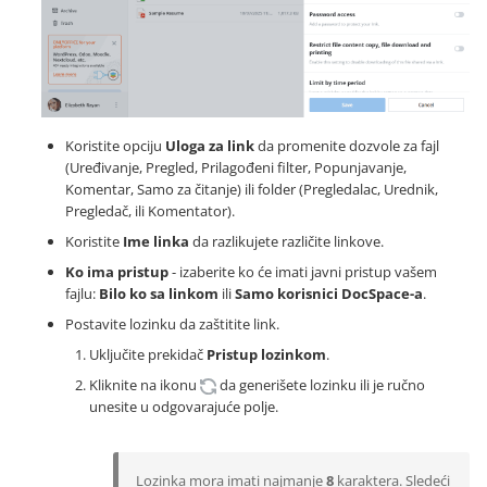
Koristite opciju
Uloga za link
da promenite dozvole za fajl
(Uređivanje, Pregled, Prilagođeni filter, Popunjavanje,
Komentar, Samo za čitanje) ili folder (Pregledalac, Urednik,
Pregledač, ili Komentator).
Koristite
Ime linka
da razlikujete različite linkove.
Ko ima pristup
- izaberite ko će imati javni pristup vašem
fajlu:
Bilo ko sa linkom
ili
Samo korisnici DocSpace-a
.
Postavite lozinku da zaštitite link.
Uključite prekidač
Pristup lozinkom
.
Kliknite na ikonu
da generišete lozinku ili je ručno
unesite u odgovarajuće polje.
Lozinka mora imati najmanje
8
karaktera. Sledeći