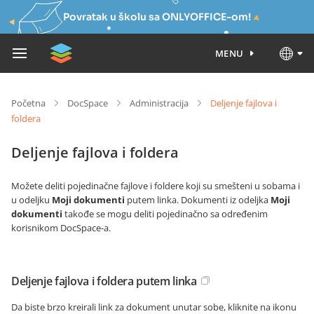
Povratak u školu sa ONLYOFFICE-om!
MENU
Početna
DocSpace
Administracija
Deljenje fajlova i
foldera
Deljenje fajlova i foldera
Možete deliti pojedinačne fajlove i foldere koji su smešteni u sobama i
u odeljku
Moji dokumenti
putem linka. Dokumenti iz odeljka
Moji
dokumenti
takođe se mogu deliti pojedinačno sa određenim
korisnikom DocSpace-a.
Deljenje fajlova i foldera putem linka
Da biste brzo kreirali link za dokument unutar sobe, kliknite na ikonu