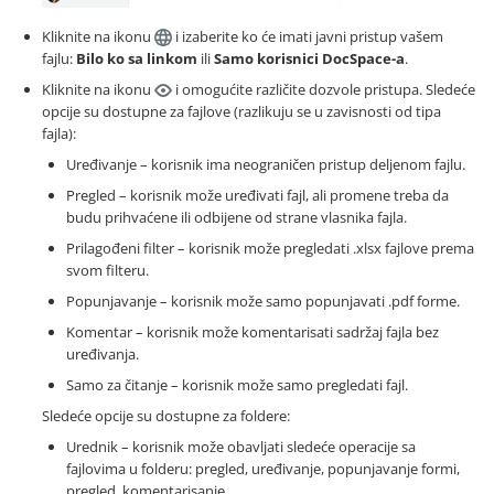
Kliknite na ikonu
i izaberite ko će imati javni pristup vašem
fajlu:
Bilo ko sa linkom
ili
Samo korisnici DocSpace-a
.
Kliknite na ikonu
i omogućite različite dozvole pristupa. Sledeće
opcije su dostupne za fajlove (razlikuju se u zavisnosti od tipa
fajla):
Uređivanje – korisnik ima neograničen pristup deljenom fajlu.
Pregled – korisnik može uređivati fajl, ali promene treba da
budu prihvaćene ili odbijene od strane vlasnika fajla.
Prilagođeni filter – korisnik može pregledati .xlsx fajlove prema
svom filteru.
Popunjavanje – korisnik može samo popunjavati .pdf forme.
Komentar – korisnik može komentarisati sadržaj fajla bez
uređivanja.
Samo za čitanje – korisnik može samo pregledati fajl.
Sledeće opcije su dostupne za foldere:
Urednik – korisnik može obavljati sledeće operacije sa
fajlovima u folderu: pregled, uređivanje, popunjavanje formi,
pregled, komentarisanje.