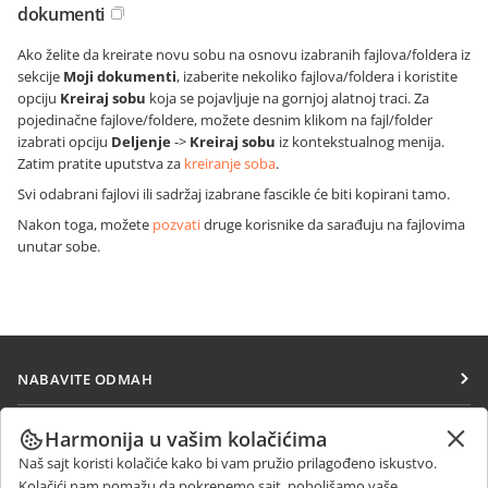
dokumenti
Ako želite da kreirate novu sobu na osnovu izabranih fajlova/foldera iz
sekcije
Moji dokumenti
, izaberite nekoliko fajlova/foldera i koristite
opciju
Kreiraj sobu
koja se pojavljuje na gornjoj alatnoj traci. Za
pojedinačne fajlove/foldere, možete desnim klikom na fajl/folder
izabrati opciju
Deljenje
->
Kreiraj sobu
iz kontekstualnog menija.
Zatim pratite uputstva za
kreiranje soba
.
Svi odabrani fajlovi ili sadržaj izabrane fascikle će biti kopirani tamo.
Nakon toga, možete
pozvati
druge korisnike da sarađuju na fajlovima
unutar sobe.
NABAVITE ODMAH
Docs
SARAĐUJTE
Harmonija u vašim kolačićima
DocSpace
Naš sajt koristi kolačiće kako bi vam pružio prilagođeno iskustvo.
Za doprinosioce
PRIMAJTE VESTI
Kolačići nam pomažu da pokrenemo sajt, poboljšamo vaše
Workspace