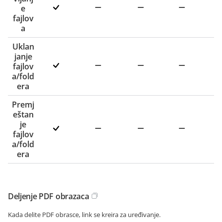
e
fajlov
a
Uklan
janje
fajlov
a/fold
era
Premj
eštan
je
fajlov
a/fold
era
Deljenje PDF obrazaca
Kada delite PDF obrasce, link se kreira za uređivanje.