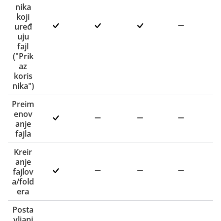
nika
koji
uređ
uju
fajl
("Prik
az
koris
nika")
Preim
enov
anje
fajla
Kreir
anje
fajlov
a/fold
era
Posta
vljanj