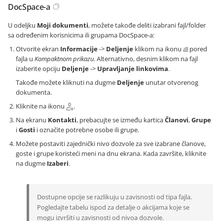
DocSpace-a
U odeljku
Moji dokumenti
, možete takođe deliti izabrani fajl/folder
sa određenim korisnicima ili grupama DocSpace-a:
Otvorite ekran
Informacije
->
Deljenje
klikom na ikonu
pored
fajla u
Kompaktnom prikazu
. Alternativno, desnim klikom na fajl
izaberite opciju
Deljenje
->
Upravljanje linkovima
.
Takođe možete kliknuti na dugme
Deljenje
unutar otvorenog
dokumenta.
Kliknite na ikonu
.
Na ekranu
Kontakti
, prebacujte se između kartica
Članovi
,
Grupe
i
Gosti
i označite potrebne osobe ili grupe.
Možete postaviti zajednički nivo dozvole za sve izabrane članove,
goste i grupe koristeći meni na dnu ekrana. Kada završite, kliknite
na dugme
Izaberi
.
Dostupne opcije se razlikuju u zavisnosti od tipa fajla.
Pogledajte tabelu ispod za detalje o akcijama koje se
mogu izvršiti u zavisnosti od nivoa dozvole.