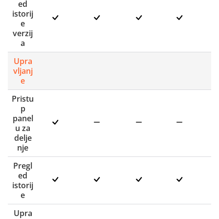
ed
istorij
e
verzij
a
Upra
vljanj
e
Pristu
p
panel
u za
delje
nje
Pregl
ed
istorij
e
Upra