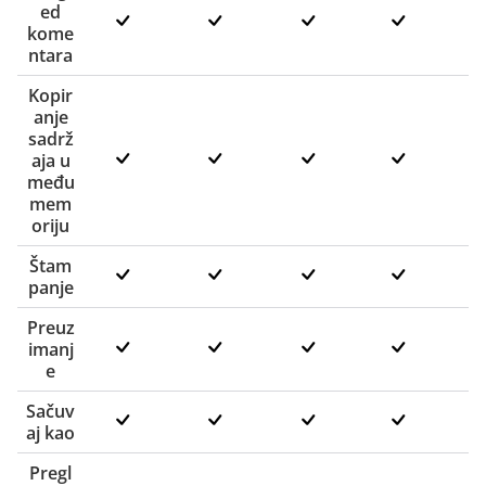
ed
kome
ntara
Kopir
anje
sadrž
aja u
među
mem
oriju
Štam
panje
Preuz
imanj
e
Sačuv
aj kao
Pregl