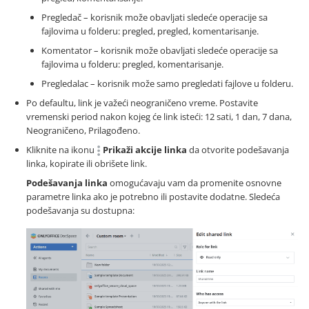
Pregledač – korisnik može obavljati sledeće operacije sa
fajlovima u folderu: pregled, pregled, komentarisanje.
Komentator – korisnik može obavljati sledeće operacije sa
fajlovima u folderu: pregled, komentarisanje.
Pregledalac – korisnik može samo pregledati fajlove u folderu.
Po defaultu, link je važeći neograničeno vreme. Postavite
vremenski period nakon kojeg će link isteći: 12 sati, 1 dan, 7 dana,
Neograničeno, Prilagođeno.
Kliknite na ikonu
Prikaži akcije linka
da otvorite podešavanja
linka, kopirate ili obrišete link.
Podešavanja linka
omogućavaju vam da promenite osnovne
parametre linka ako je potrebno ili postavite dodatne. Sledeća
podešavanja su dostupna: