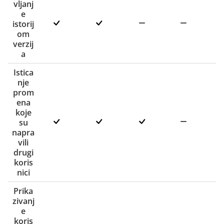
vljanj
e
istorij
om
verzij
a
Istica
nje
prom
ena
koje
su
napra
vili
drugi
koris
nici
Prika
zivanj
e
koris