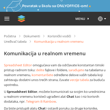
Povratak u školu sa ONLYOFFICE-om!
MENU
Početna
Dokumenti
Korisnički vodiči
Uređivač tabela
Komunikacija u realnom vremenu
Komunikacija u realnom vremenu
Spreadsheet Editor
omogućava vam da održavate konstantan timski
pristup radnom toku:
delite
fajlove i foldere,
sarađujete
na tabelama u
realnom vremenu,
komentarišete
određene delove vaših tabela koji
zahtevaju dodatni unos trećih strana, čuvate
verzije tabela
za buduću
upotrebu.
U
Spreadsheet Editor
, možete komunicirati sa svojim ko-urednicima
u realnom vremenu koristeći ugrađeni alat
Chat
kao i niz korisnih
dodataka, npr.
Telegram ili Rainbow
.
Da biste pristupili alatu
Chat
i ostavili poruku za druge korisnike,