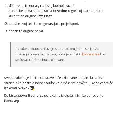
kliknite na ikonu
na levoj bočnoj traci, ili
prebacite se na karticu
Collaboration
u gornjoj alatnoj traci i
kliknite na dugme
Chat
,
unesite svoj tekst u odgovarajuće polje ispod,
pritisnite dugme
Send
.
Poruke u chatu se čuvaju samo tokom jedne sesije. Za
diskusiju o sadržaju tabele, bolje je koristiti
komentare
koji
se čuvaju dok ne budu obrisani.
Sve poruke koje korisnici ostave biće prikazane na panelu sa leve
strane. Ako postoje nove poruke koje još niste pročitali, ikona chata će
izgledati ovako -
.
Da biste zatvorili panel sa porukama iz chata, kliknite ponovo na
ikonu
.