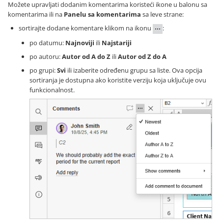
Možete upravljati dodanim komentarima koristeći ikone u balonu sa
komentarima ili na
Panelu sa komentarima
sa leve strane:
sortirajte dodane komentare klikom na ikonu
:
po datumu:
Najnoviji
ili
Najstariji
po autoru:
Autor od A do Z
ili
Autor od Z do A
po grupi:
Svi
ili izaberite određenu grupu sa liste. Ova opcija
sortiranja je dostupna ako koristite verziju koja uključuje ovu
funkcionalnost.