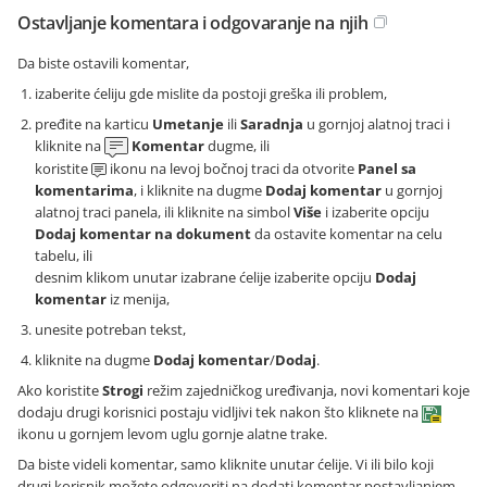
Ostavljanje komentara i odgovaranje na njih
Da biste ostavili komentar,
izaberite ćeliju gde mislite da postoji greška ili problem,
pređite na karticu
Umetanje
ili
Saradnja
u gornjoj alatnoj traci i
kliknite na
Komentar
dugme, ili
koristite
ikonu na levoj bočnoj traci da otvorite
Panel sa
komentarima
, i kliknite na dugme
Dodaj komentar
u gornjoj
alatnoj traci panela, ili kliknite na simbol
Više
i izaberite opciju
Dodaj komentar na dokument
da ostavite komentar na celu
tabelu, ili
desnim klikom unutar izabrane ćelije izaberite opciju
Dodaj
komentar
iz menija,
unesite potreban tekst,
kliknite na dugme
Dodaj komentar
/
Dodaj
.
Ako koristite
Strogi
režim zajedničkog uređivanja, novi komentari koje
dodaju drugi korisnici postaju vidljivi tek nakon što kliknete na
ikonu u gornjem levom uglu gornje alatne trake.
Da biste videli komentar, samo kliknite unutar ćelije. Vi ili bilo koji
drugi korisnik možete odgovoriti na dodati komentar postavljanjem