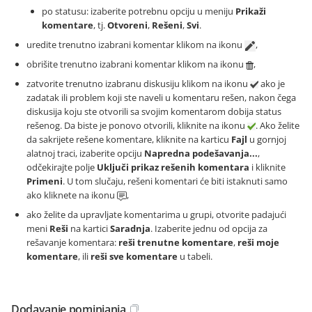
po statusu: izaberite potrebnu opciju u meniju
Prikaži
komentare
, tj.
Otvoreni
,
Rešeni
,
Svi
.
uredite trenutno izabrani komentar klikom na ikonu
,
obrišite trenutno izabrani komentar klikom na ikonu
,
zatvorite trenutno izabranu diskusiju klikom na ikonu
ako je
zadatak ili problem koji ste naveli u komentaru rešen, nakon čega
diskusija koju ste otvorili sa svojim komentarom dobija status
rešenog. Da biste je ponovo otvorili, kliknite na ikonu
. Ako želite
da sakrijete rešene komentare, kliknite na karticu
Fajl
u gornjoj
alatnoj traci, izaberite opciju
Napredna podešavanja...
,
odčekirajte polje
Uključi prikaz rešenih komentara
i kliknite
Primeni
. U tom slučaju, rešeni komentari će biti istaknuti samo
ako kliknete na ikonu
,
ako želite da upravljate komentarima u grupi, otvorite padajući
meni
Reši
na kartici
Saradnja
. Izaberite jednu od opcija za
rešavanje komentara:
reši trenutne komentare
,
reši moje
komentare
, ili
reši sve komentare
u tabeli.
Dodavanje pominjanja