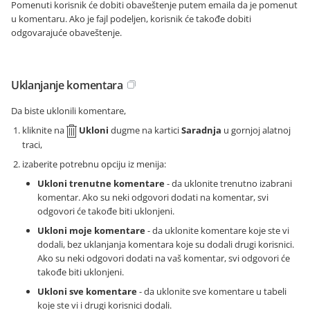
Pomenuti korisnik će dobiti obaveštenje putem emaila da je pomenut
u komentaru. Ako je fajl podeljen, korisnik će takođe dobiti
odgovarajuće obaveštenje.
Uklanjanje komentara
Da biste uklonili komentare,
kliknite na
Ukloni
dugme na kartici
Saradnja
u gornjoj alatnoj
traci,
izaberite potrebnu opciju iz menija:
Ukloni trenutne komentare
- da uklonite trenutno izabrani
komentar. Ako su neki odgovori dodati na komentar, svi
odgovori će takođe biti uklonjeni.
Ukloni moje komentare
- da uklonite komentare koje ste vi
dodali, bez uklanjanja komentara koje su dodali drugi korisnici.
Ako su neki odgovori dodati na vaš komentar, svi odgovori će
takođe biti uklonjeni.
Ukloni sve komentare
- da uklonite sve komentare u tabeli
koje ste vi i drugi korisnici dodali.