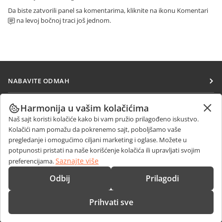
Da biste zatvorili panel sa komentarima, kliknite na ikonu Komentari
na levoj bočnoj traci još jednom.
NABAVITE ODMAH
Docs
SARAĐUJTE
Harmonija u vašim kolačićima
DocSpace
Naš sajt koristi kolačiće kako bi vam pružio prilagođeno iskustvo.
Za doprinosioce
PRIMAJTE VESTI
Kolačići nam pomažu da pokrenemo sajt, poboljšamo vaše
Workspace
Za prevodioce
pregledanje i omogućimo ciljani marketing i oglase. Možete u
Blog
Konektori
potpunosti pristati na naše korišćenje kolačića ili upravljati svojim
DOBIJTE POMOĆ
Za influensere
Saznajte više
preferencijama.
Desktop aplikacije
Forum
Slobodna radna mesta
KONTAKTIRAJTE NAS
Odbij
Prilagodi
Mobilne aplikacije
Kursevi obuke
Pitanja o prodaji
sales@onlyoffice.com
onlyoffice.com
Prihvati sve
Vebinari
Upiti partnera
partners@onlyoffice.com
© Ascensio System SIA 2026. Sva prava zadržana
Bele knjige