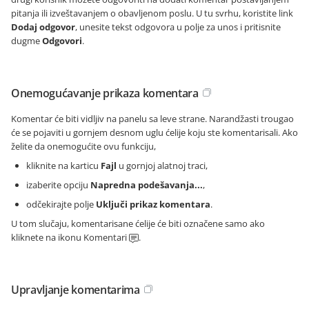
pitanja ili izveštavanjem o obavljenom poslu. U tu svrhu, koristite link
Dodaj odgovor
, unesite tekst odgovora u polje za unos i pritisnite
dugme
Odgovori
.
Onemogućavanje prikaza komentara
Komentar će biti vidljiv na panelu sa leve strane. Narandžasti trougao
će se pojaviti u gornjem desnom uglu ćelije koju ste komentarisali. Ako
želite da onemogućite ovu funkciju,
kliknite na karticu
Fajl
u gornjoj alatnoj traci,
izaberite opciju
Napredna podešavanja...
,
odčekirajte polje
Uključi prikaz komentara
.
U tom slučaju, komentarisane ćelije će biti označene samo ako
kliknete na ikonu Komentari
.
Upravljanje komentarima