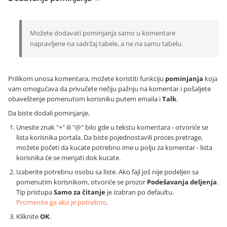
Možete dodavati pominjanja samo u komentare
napravljene na sadržaj tabele, a ne na samu tabelu.
Prilikom unosa komentara, možete koristiti funkciju
pominjanja
koja
vam omogućava da privučete nečiju pažnju na komentar i pošaljete
obaveštenje pomenutom korisniku putem emaila i
Talk
.
Da biste dodali pominjanje,
Unesite znak "+" ili "@" bilo gde u tekstu komentara - otvoriće se
lista korisnika portala. Da biste pojednostavili proces pretrage,
možete početi da kucate potrebno ime u polju za komentar - lista
korisnika će se menjati dok kucate.
Izaberite potrebnu osobu sa liste. Ako fajl još nije podeljen sa
pomenutim korisnikom, otvoriće se prozor
Podešavanja deljenja
.
Tip pristupa
Samo za čitanje
je izabran po defaultu.
Promenite ga ako je potrebno
.
Kliknite
OK
.