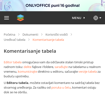
ONLYOFFICE puni 16 godina!
MENU
Početna
Dokumenti
Korisnički vodiči
Uređivač tabela
Komentarisanje tabela
Komentarisanje tabela
Editor tabela
omogućava vam da održavate stalan timski pristup
radnom toku:
delite
fajlove i foldere,
sarađujte
na tabelama u realnom
vremenu,
komunicirajte
direktno u editoru, sačuvajte
verzije tabela
za
buduću upotrebu.
U
Editoru tabela
, možete ostavljati komentare na sadržaj tabela bez
stvarnog uređivanja. Za razliku od
poruka u četu
, komentari ostaju
dok se ne obrišu.