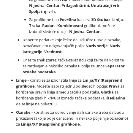
Nijedna
,
Centar
,
Prilagodi širini
,
Unutrašnji vrh
,
Spoljašnji vrh
.
Za grafikone tipa
Površina
kao i za
3D
Stubac
,
Linija
,
Traka
,
Radar
, i
Kombinovani
grafikoni, možete
izabrati sledeće opcije:
Nijedna
,
Centar
.
Izaberite podatke koje želite da uključite u svoje oznake,
označavanjem odgovarajućih polja:
Naziv serije
,
Naziv
kategorije
,
Vrednost
,
Unesite znak (zarez, tačka-zarez itd.) koji želite da koristite
za razdvajanje nekoliko oznaka u polje za unos
Separator
oznaka podataka
.
Linije
- koristi se za izbor stila linije za
Linija/XY (Raspršeni)
grafikone
. Možete izabrati jednu od sledećih opcija:
Prava
za
korišćenje pravih linija između tačaka podataka,
Glatka
za
korišćenje glatkih krivulja između tačaka podataka, ili
Nijedna
da se linije ne prikazuju.
Oznake
- koristi se za određivanje da li oznake treba da budu
prikazane (ako je polje označeno) ili ne (ako polje nije označeno)
za
Linija/XY (Raspršeni) grafikone
.