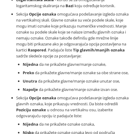
logaritamskog skaliranja na
Bazi
koju određuje korisnik.
Sekcija
Opcije oznaka
omogućava podešavanje izgleda oznaka
na vertikalnoj skali. Glavne oznake su veće podele skale, koje
mogu imati oznake koje prikazuju numeričke vrednosti. Manje
oznake su podele skale koje se nalaze između glavnih oznaka i
nemaju oznake. Oznake takođe definišu gde mrežne linije
mogu biti prikazane ako je odgovarajuća opcija postavljena na
kartici
Raspored
. Padajuće liste
Tip glavnih/manjih oznaka
sadrže sledeće opcije za postavljanje:
Nijedna
da ne prikažete glavne/manje oznake,
Preko
da prikažete glavne/manje oznake sa obe strane ose,
Unutra
da prikažete glavne/manje oznake unutar ose,
Napolje
da prikažete glavne/manje oznake izvan ose.
Sekcija
Opcije oznaka
omogućava podešavanje izgleda oznaka
glavnih oznaka, koje prikazuju vrednosti. Da biste odredili
Poziciju oznake
u odnosu na vertikalnu osu, izaberite
odgovarajuću opciju iz padajuće liste:
Nijedna
da ne prikažete oznake oznaka,
Nisko
da prikažete oznake oznaka levo od područja