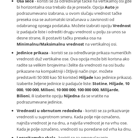
Osa seče
- koristi se za određivanje tačke na vertikalnoj osi gde
bi horizontalna osa trebalo da je preseče. Opcija
Auto
je
podrazumevano izabrana, u ovom slučaju vrednost tačke
preseka osa se automatski izračunava u zavisnosti od
odabranog opsega podataka. Možete izabrati opciju
Vrednost
iz padajuće liste i odrediti drugu vrednost u polju za unos sa
desne strane, ili postaviti tačku preseka osa na
Minimalnu/Maksimalnu vrednost
na vertikalnoj osi.
Jedinice prikaza
- koristi se za određivanje prikaza numeričkih
vrednosti duž vertikalne ose. Ova opcija može biti korisna ako
radite sa velikim brojevima i želite da vrednosti na osi budu
prikazane na kompaktniji i čitljiviji način (npr. možete
predstaviti 50 000 kao 50 koristeći
Hiljade
kao jedinice prikaza).
Izaberite željene jedinice iz padajuće liste:
Stotine
,
Hiljade
,
10
000
,
100 000
,
Milioni
,
10 000 000
,
100 000 000
,
Milijarde
,
Bilioni
, ili izaberite opciju
Nijedna
da se vratite na
podrazumevane jedinice.
Vrednosti u obrnutom redosledu
- koristi se za prikazivanje
vrednosti u suprotnom smeru. Kada polje nije označeno,
najniža vrednost je na dnu, a najviša vrednost je na vrhu ose.
Kada je polje označeno, vrednosti su poredane od vrha ka dnu.
Logaritamska skala
- koristi se za omogućavanje