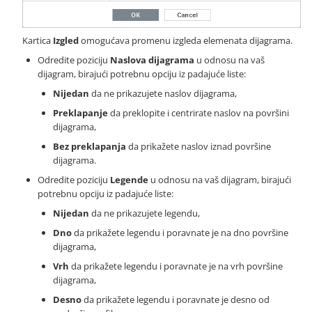
Kartica
Izgled
omogućava promenu izgleda elemenata dijagrama.
Odredite poziciju
Naslova dijagrama
u odnosu na vaš
dijagram, birajući potrebnu opciju iz padajuće liste:
Nijedan
da ne prikazujete naslov dijagrama,
Preklapanje
da preklopite i centrirate naslov na površini
dijagrama,
Bez preklapanja
da prikažete naslov iznad površine
dijagrama.
Odredite poziciju
Legende
u odnosu na vaš dijagram, birajući
potrebnu opciju iz padajuće liste:
Nijedan
da ne prikazujete legendu,
Dno
da prikažete legendu i poravnate je na dno površine
dijagrama,
Vrh
da prikažete legendu i poravnate je na vrh površine
dijagrama,
Desno
da prikažete legendu i poravnate je desno od