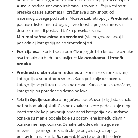
Auto
je podrazumevano izabrana, u ovom slučaju vrednost
preseka osa se automatski izračunava u zavisnosti od
izabranog opsega podataka. Možete izabrati opciju
Vrednost
iz
padajuće liste i uneti drugačiju vrednost u polje za unos sa
desne strane, ili postaviti tačku preseka osa na
Minimalna/maksimalna vrednost
(što odgovara prvoj i
poslednjoj kategoriji) na horizontalnoj osi.
Pozicija osa
- koristi se za određivanje gde bi tekstualne oznake
osa trebalo da budu postavljene:
Na oznakama
ili
Između
oznaka
.
Vrednosti u obrnutom redosledu
- koristi se za prikazivanje
kategorija u suprotnom smeru. Kada polje nije označeno,
kategorije se prikazuju s leva na desno. Kada je polje označeno,
kategorije su poredane s desna na levo.
Sekcija
Opcije oznaka
omogućava podešavanje izgleda oznaka
na horizontalnoj skali. Glavne oznake su veće podele koje mogu
imati oznake koje prikazuju vrednosti kategorija. Sekundarne
oznake su manje podele koje su postavljene između glavnih
oznaka i nemaju oznake. Oznake takođe definišu gde se
mrežne linije mogu prikazati ako je odgovarajuća opcija
postavljena na kartici
Raspored
. Možete podesiti sledeće