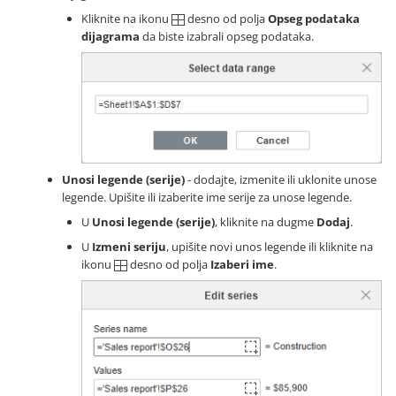
Kliknite na ikonu
desno od polja
Opseg podataka
dijagrama
da biste izabrali opseg podataka.
Unosi legende (serije)
- dodajte, izmenite ili uklonite unose
legende. Upišite ili izaberite ime serije za unose legende.
U
Unosi legende (serije)
, kliknite na dugme
Dodaj
.
U
Izmeni seriju
, upišite novi unos legende ili kliknite na
ikonu
desno od polja
Izaberi ime
.