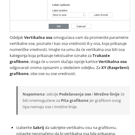
Odeljak
Vertikalna osa
omogućava vam da promenite parametre
vertikalne ose, poznate i kao osa vrednosti ili y-osa, koja prikazuje
numeričke vrednosti. Imajte na umu da će vertikalna osa biti osa
kategorija koja prikazuje tekstualne oznake za
Trakaste
grafikone
, stoga će u ovom slučaju opcije kartice
Vertikalna osa
odgovarati onima opisanim u sledećem odeljku. Za
XY (Raspršeni)
grafikone
, obe ose su ose vrednosti.
Napomena
: sekcije
Podešavanja ose
i
Mrežne linije
će
biti onemogućene za
Pita grafikone
jer grafikoni ovog
tipa nemaju ose i mrežne linije.
Izaberite
Sakrij
da sakrijete vertikalnu osu na grafikonu,
ostavite neoznačeno da bi vertikalna osa bila prikazana.