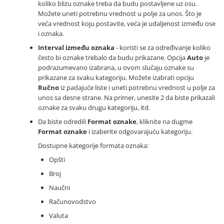
koliko blizu oznake treba da budu postavljene uz osu.
Možete uneti potrebnu vrednost u polje za unos. Što je
veća vrednost koju postavite, veća je udaljenost između ose
i oznaka.
Interval između oznaka
- koristi se za određivanje koliko
često bi oznake trebalo da budu prikazane. Opcija
Auto
je
podrazumevano izabrana, u ovom slučaju oznake su
prikazane za svaku kategoriju. Možete izabrati opciju
Ručno
iz padajuće liste i uneti potrebnu vrednost u polje za
unos sa desne strane. Na primer, unesite 2 da biste prikazali
oznake za svaku drugu kategoriju, itd.
Da biste odredili
Format oznake
, kliknite na dugme
Format oznake
i izaberite odgovarajuću kategoriju.
Dostupne kategorije formata oznaka:
Opšti
Broj
Naučni
Računovodstvo
Valuta