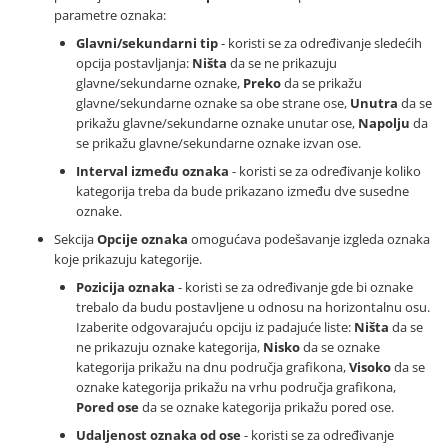
parametre oznaka:
Glavni/sekundarni tip
- koristi se za određivanje sledećih
opcija postavljanja:
Ništa
da se ne prikazuju
glavne/sekundarne oznake,
Preko
da se prikažu
glavne/sekundarne oznake sa obe strane ose,
Unutra
da se
prikažu glavne/sekundarne oznake unutar ose,
Napolju
da
se prikažu glavne/sekundarne oznake izvan ose.
Interval između oznaka
- koristi se za određivanje koliko
kategorija treba da bude prikazano između dve susedne
oznake.
Sekcija
Opcije oznaka
omogućava podešavanje izgleda oznaka
koje prikazuju kategorije.
Pozicija oznaka
- koristi se za određivanje gde bi oznake
trebalo da budu postavljene u odnosu na horizontalnu osu.
Izaberite odgovarajuću opciju iz padajuće liste:
Ništa
da se
ne prikazuju oznake kategorija,
Nisko
da se oznake
kategorija prikažu na dnu područja grafikona,
Visoko
da se
oznake kategorija prikažu na vrhu područja grafikona,
Pored ose
da se oznake kategorija prikažu pored ose.
Udaljenost oznaka od ose
- koristi se za određivanje