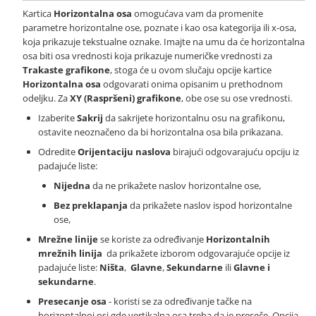
Kartica
Horizontalna osa
omogućava vam da promenite
parametre horizontalne ose, poznate i kao osa kategorija ili x-osa,
koja prikazuje tekstualne oznake. Imajte na umu da će horizontalna
osa biti osa vrednosti koja prikazuje numeričke vrednosti za
Trakaste grafikone
, stoga će u ovom slučaju opcije kartice
Horizontalna osa
odgovarati onima opisanim u prethodnom
odeljku. Za
XY (Raspršeni) grafikone
, obe ose su ose vrednosti.
Izaberite
Sakrij
da sakrijete horizontalnu osu na grafikonu,
ostavite neoznačeno da bi horizontalna osa bila prikazana.
Odredite
Orijentaciju naslova
birajući odgovarajuću opciju iz
padajuće liste:
Nijedna
da ne prikažete naslov horizontalne ose,
Bez preklapanja
da prikažete naslov ispod horizontalne
ose,
Mrežne linije
se koriste za određivanje
Horizontalnih
mrežnih linija
da prikažete izborom odgovarajuće opcije iz
padajuće liste:
Ništa
,
Glavne
,
Sekundarne
ili
Glavne i
sekundarne
.
Presecanje osa
- koristi se za određivanje tačke na
horizontalnoj osi gde vertikalna osa treba da je preseče. Opcija