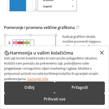
Pomeranje i promena veličine grafikona
Kada je grafikon dodat,
možete promeniti njegovu
veličinu i poziciju. Da biste
promenili veličinu grafikona,
Harmonija u vašim kolačićima
povucite male kvadrate
Naš sajt koristi kolačiće kako bi vam pružio prilagođeno iskustvo.
smeštene na njegovim
Kolačići nam pomažu da pokrenemo sajt, poboljšamo vaše
ivicama. Da biste zadržali
pregledanje i omogućimo ciljani marketing i oglase. Možete u
originalne proporcije
potpunosti pristati na naše korišćenje kolačića ili upravljati svojim
izabranog grafikona prilikom promene veličine, držite pritisnut taster
Saznajte više
preferencijama.
Shift
i povucite jednu od ikona u uglovima.
Odbij
Prilagodi
Da biste promenili poziciju grafikona, koristite ikonu
koja se
pojavljuje nakon što pređete kursorom miša preko grafikona.
Povucite grafikon na željenu poziciju bez puštanja dugmeta miša.
Prihvati sve
Kada pomerate grafikon, prikazuju se vodiči koji vam pomažu da
precizno postavite objekat na stranicu (ako je izabran stil obavijanja