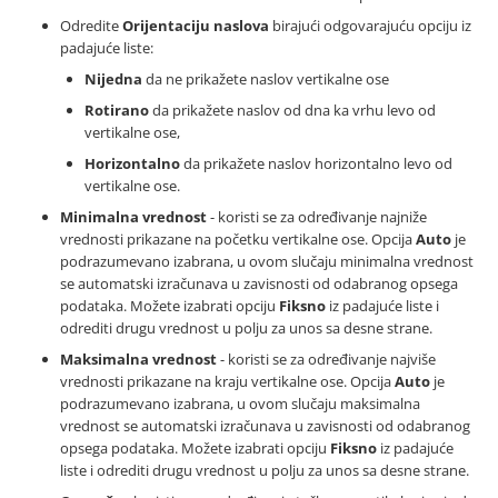
Odredite
Orijentaciju naslova
birajući odgovarajuću opciju iz
padajuće liste:
Nijedna
da ne prikažete naslov vertikalne ose
Rotirano
da prikažete naslov od dna ka vrhu levo od
vertikalne ose,
Horizontalno
da prikažete naslov horizontalno levo od
vertikalne ose.
Minimalna vrednost
- koristi se za određivanje najniže
vrednosti prikazane na početku vertikalne ose. Opcija
Auto
je
podrazumevano izabrana, u ovom slučaju minimalna vrednost
se automatski izračunava u zavisnosti od odabranog opsega
podataka. Možete izabrati opciju
Fiksno
iz padajuće liste i
odrediti drugu vrednost u polju za unos sa desne strane.
Maksimalna vrednost
- koristi se za određivanje najviše
vrednosti prikazane na kraju vertikalne ose. Opcija
Auto
je
podrazumevano izabrana, u ovom slučaju maksimalna
vrednost se automatski izračunava u zavisnosti od odabranog
opsega podataka. Možete izabrati opciju
Fiksno
iz padajuće
liste i odrediti drugu vrednost u polju za unos sa desne strane.