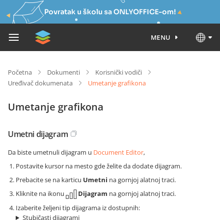
Povratak u školu sa ONLYOFFICE-om!
MENU
Početna
Dokumenti
Korisnički vodiči
Uređivač dokumenata
Umetanje grafikona
Umetanje grafikona
Umetni dijagram
Da biste umetnuli dijagram u
Document Editor
,
Postavite kursor na mesto gde želite da dodate dijagram.
Prebacite se na karticu
Umetni
na gornjoj alatnoj traci.
Kliknite na ikonu
Dijagram
na gornjoj alatnoj traci.
Izaberite željeni tip dijagrama iz dostupnih:
Stubičasti dijagrami