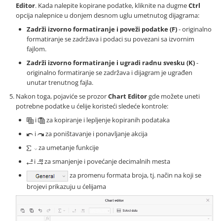
Editor
. Kada nalepite kopirane podatke, kliknite na dugme
Ctrl
opcija nalepnice u donjem desnom uglu umetnutog dijagrama:
Zadrži izvorno formatiranje i poveži podatke (F)
- originalno
formatiranje se zadržava i podaci su povezani sa izvornim
fajlom.
Zadrži izvorno formatiranje i ugradi radnu svesku (K)
-
originalno formatiranje se zadržava i dijagram je ugrađen
unutar trenutnog fajla.
Nakon toga, pojaviće se prozor
Chart Editor
gde možete uneti
potrebne podatke u ćelije koristeći sledeće kontrole:
i
za kopiranje i lepljenje kopiranih podataka
i
za poništavanje i ponavljanje akcija
za umetanje funkcije
i
za smanjenje i povećanje decimalnih mesta
za promenu formata broja, tj. način na koji se
brojevi prikazuju u ćelijama