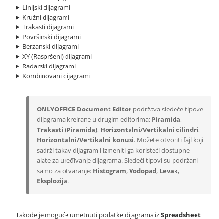
Linijski dijagrami
Kružni dijagrami
Trakasti dijagrami
Površinski dijagrami
Berzanski dijagrami
XY (Raspršeni) dijagrami
Radarski dijagrami
Kombinovani dijagrami
ONLYOFFICE Document Editor
podržava sledeće tipove
dijagrama kreirane u drugim editorima:
Piramida
,
Trakasti (Piramida)
,
Horizontalni/Vertikalni cilindri
,
Horizontalni/Vertikalni konusi
. Možete otvoriti fajl koji
sadrži takav dijagram i izmeniti ga koristeći dostupne
alate za uređivanje dijagrama. Sledeći tipovi su podržani
samo za otvaranje:
Histogram
,
Vodopad
,
Levak
,
Eksplozija
.
Takođe je moguće umetnuti podatke dijagrama iz
Spreadsheet