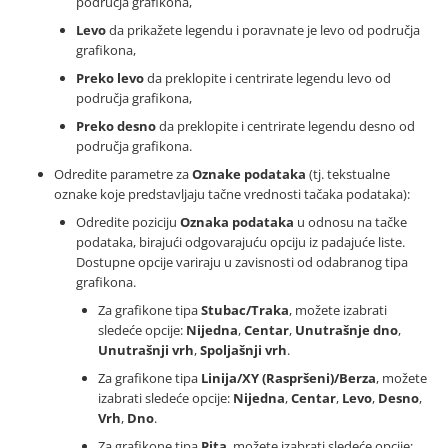
područja grafikona,
Levo
da prikažete legendu i poravnate je levo od područja
grafikona,
Preko levo
da preklopite i centrirate legendu levo od
područja grafikona,
Preko desno
da preklopite i centrirate legendu desno od
područja grafikona.
Odredite parametre za
Oznake podataka
(tj. tekstualne
oznake koje predstavljaju tačne vrednosti tačaka podataka):
Odredite poziciju
Oznaka podataka
u odnosu na tačke
podataka, birajući odgovarajuću opciju iz padajuće liste.
Dostupne opcije variraju u zavisnosti od odabranog tipa
grafikona.
Za grafikone tipa
Stubac/Traka
, možete izabrati
sledeće opcije:
Nijedna
,
Centar
,
Unutrašnje dno
,
Unutrašnji vrh
,
Spoljašnji vrh
.
Za grafikone tipa
Linija/XY (Raspršeni)/Berza
, možete
izabrati sledeće opcije:
Nijedna
,
Centar
,
Levo
,
Desno
,
Vrh
,
Dno
.
Za grafikone tipa
Pita
, možete izabrati sledeće opcije: